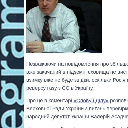
Незважаючи на повідомлення про збільшен
вже закачаний в підземні сховища не вист
взимку вже не буде звідки, оскільки Росія
реверсу газу з ЄС в Україну.
Про це в коментарі
«Слову і
Ділу
»
розпові
Верховної Ради України з питань перевірк
народний депутат України Валерій Асадче