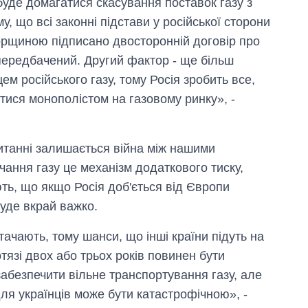
 буде домагатися скасування поставок газу з
, що всі законні підстави у російської сторони
горщиною підписано двосторонній договір про
 передбачений. Другий фактор - ще більш
м російського газу, тому Росія зробить все,
тися монополістом на газовому ринку», -
питанні залишається війна між нашими
ання газу це механізм додаткового тиску,
ють, що якщо Росія доб'ється від Європи
Економіка ШІ-
уде вкрай важко.
гігантів: скільки
коштують і
тачають, тому шанси, що інші країни підуть на
заробляють
тязі двох або трьох років повинен бути
OpenAI та
Anthropic
забезпечити вільне транспортування газу, але
для українців може бути катастрофічною», -