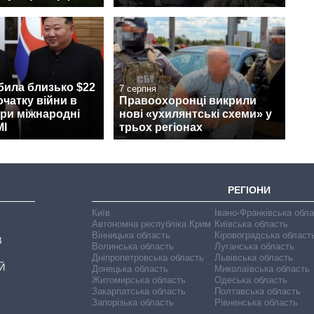
била близько $22
7 серпня
очатку війни в
Правоохоронці викрили
при міжнародні
нові «ухилянтські схеми» у
МІ
трьох регіонах
РЕГІОНИ
Київ
Івано-Франківська обл
Автономна республіка Крим
Київська область
Вінницька область
Кіровоградська област
В
Волинська область
Луганська область
Дніпропетровська область
Львівська область
Й
Донецька область
Миколаївська область
Житомирська область
Одеська область
Закарпатська область
Полтавська область
Запорізька область
Рівненська область