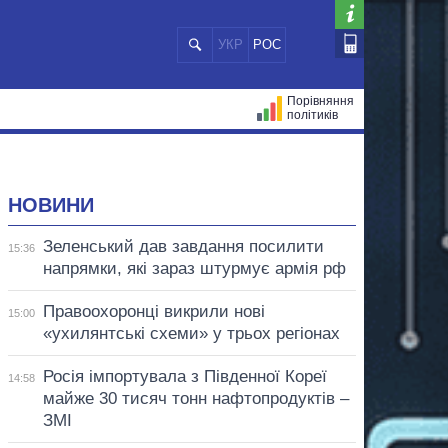
УКР
РОС
Порівняння
політиків
ЦІЙ
МЕРИ МІСТ
ВСІ ПЕРСОНИ
НОВИНИ
Зеленський дав завдання посилити
15:36
напрямки, які зараз штурмує армія рф
Правоохоронці викрили нові
15:00
«ухилянтські схеми» у трьох регіонах
Росія імпортувала з Південної Кореї
14:58
майже 30 тисяч тонн нафтопродуктів –
ЗМІ