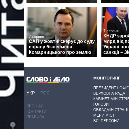
7 серпня
КНДР заро
7 серпня
САП у жовтні скерує до суду
млрд від п
справу бізнесмена
Україні по
Комарницького про землю
санкції – З
МОНІТОРИНГ
ПРЕЗИДЕНТ І ОФІС
УКР
РОС
ВЕРХОВНА РАДА
КАБІНЕТ МІНІСТРІ
ГОЛОВИ
ПРО НАС
ОБЛАДМІНІСТРАЦІ
КОНТАКТИ
МЕРИ МІСТ
ПРАВИЛА
ВСІ ПЕРСОНИ