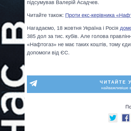
підсумував Валерій Асадчев.
Читайте також:
Проти екс-керівника «Нафт
Нагадаємо, 18 жовтня Україна і Росія
домо
385 дол за тис. кубів. Але голова правлі
«Нафтогаз» не має таких коштів, тому єд
допомоги від ЄС.
ЧИТАЙТЕ 
найважливіше в
По