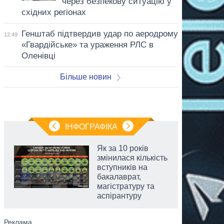
через безпекову ситуацію у
східних регіонах
Генштаб підтвердив удар по аеродрому
12:49
«Гвардійське» та ураження РЛС в
Оленівці
Більше новин
ІНФОГРАФІКА
Як за 10 років
змінилася кількість
вступників на
бакалаврат,
магістратуру та
аспірантуру