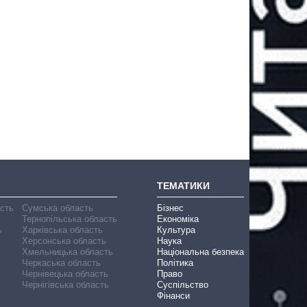
ТЕМАТИКИ
асть
Сумська область
Бізнес
Тернопільська область
Економіка
ь
Харківська область
Культура
Херсонська область
Наука
Хмельницька область
Національна безпека
Черкаська область
Політика
Чернівецька область
Право
Чернігівська область
Суспільство
Фінанси