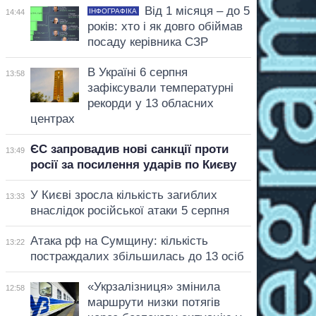
Від 1 місяця – до 5
ІНФОГРАФІКА
14:44
років: хто і як довго обіймав
посаду керівника СЗР
В Україні 6 серпня
13:58
зафіксували температурні
рекорди у 13 обласних
центрах
ЄС запровадив нові санкції проти
13:49
росії за посилення ударів по Києву
У Києві зросла кількість загиблих
13:33
внаслідок російської атаки 5 серпня
Атака рф на Сумщину: кількість
13:22
постраждалих збільшилась до 13 осіб
«Укрзалізниця» змінила
12:58
маршрути низки потягів