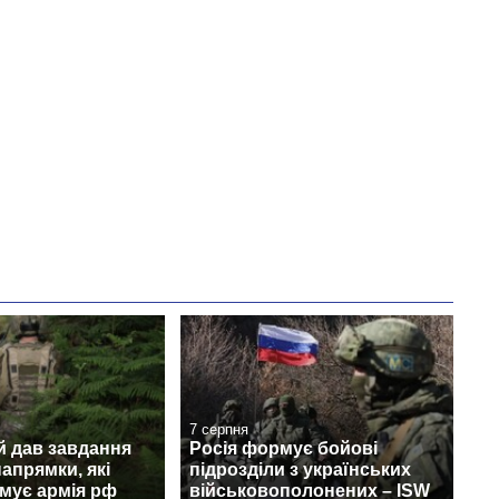
7 серпня
й дав завдання
Росія формує бойові
апрямки, які
підрозділи з українських
мує армія рф
військовополонених – ISW