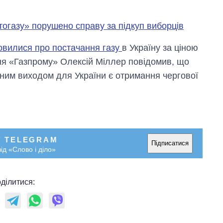
огазу» порушено справу за підкуп виборців
вилися про постачання газу
в Україну за ціною
ння «Газпрому» Олексій Міллер повідомив, що
иним виходом для України є отримання чергової
У TELEGRAM
Підписатися
ід «Слово і діло»
ділитися: