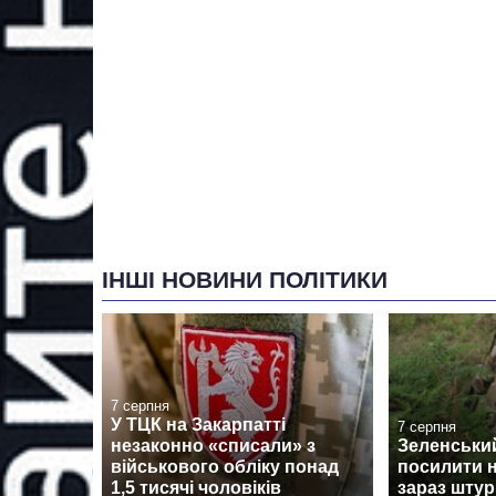
ІНШІ НОВИНИ ПОЛІТИКИ
7 серпня
У ТЦК на Закарпатті
7 серпня
незаконно «списали» з
Зеленськи
військового обліку понад
посилити н
1,5 тисячі чоловіків
зараз штур