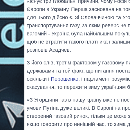
«Існує три глобальні причини, чому Росія
Європи в Україну. Перша заснована на тому
для цього дійсно є. Зі Словаччиною та У
транспортування газу, за яким реверс не
вагомий - Україна була найбільшим покупце
щоб не втратити такого платника і залиши
розповів Асадчев.
З його слів, третім фактором у газовому 
державами та той факт, що питання постач
оскільки і
Порошенко
, і парламент розумі
скасування, то пережити зиму українцям б
«З Угорщини газ в нашу країну вже не пос
умови Путіна дуже великі. В Європі на про
створений газовий ринок, тільки це може 
якщо говорити про нинішній час, то зима 