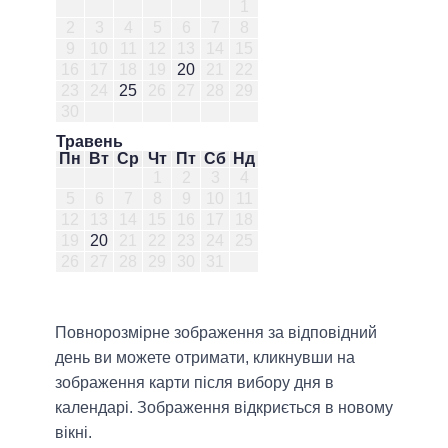
1
2
3
4
5
6
7
8
9
10
11
12
13
14
15
16
17
18
19
20
21
22
23
24
25
26
27
28
29
30
Травень
Пн
Вт
Ср
Чт
Пт
Сб
Нд
1
2
3
4
5
6
7
8
9
10
11
12
13
14
15
16
17
18
19
20
21
22
23
24
25
26
27
28
29
30
31
Повнорозмірне зображення за відповідний
день ви можете отримати, кликнувши на
зображення карти після вибору дня в
календарі. Зображення відкриється в новому
вікні.