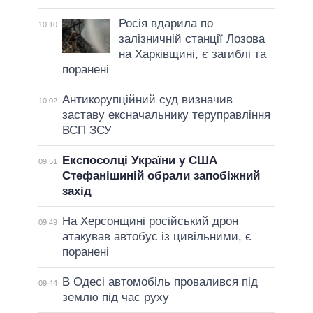
Росія вдарила по
10:10
залізничній станції Лозова
на Харківщині, є загиблі та
поранені
Антикорупційний суд визначив
10:02
заставу ексначальнику теруправління
ВСП ЗСУ
Експосолці України у США
09:51
Стефанішиній обрали запобіжний
захід
На Херсонщині російський дрон
09:49
атакував автобус із цивільними, є
поранені
В Одесі автомобіль провалився під
09:44
землю під час руху