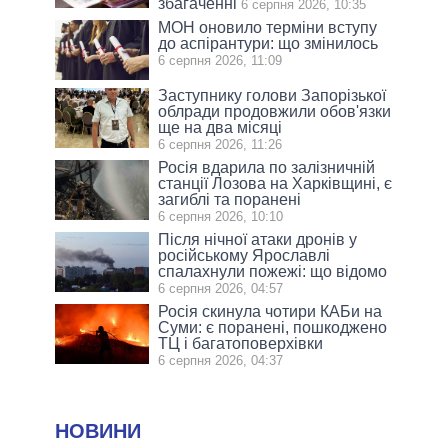
збагаченні
6 серпня 2026, 10:35
МОН оновило терміни вступу
до аспірантури: що змінилось
6 серпня 2026, 11:09
Заступнику голови Запорізької
облради продовжили обов'язки
ще на два місяці
6 серпня 2026, 11:26
Росія вдарила по залізничній
станції Лозова на Харківщині, є
загиблі та поранені
6 серпня 2026, 10:10
Після нічної атаки дронів у
російському Ярославлі
спалахнули пожежі: що відомо
6 серпня 2026, 04:57
Росія скинула чотири КАБи на
Суми: є поранені, пошкоджено
ТЦ і багатоповерхівки
6 серпня 2026, 04:37
НОВИНИ