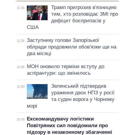
Трамп пригрозив в'язницею
11:34
тим, хто розповідає ЗМІ про
дефіцит боєприпасів у
США
Заступнику голови Запорізької
11:26
облради продовжили обов'язки ще на
два місяці
МОН оновило терміни вступу до
11:09
аспірантури: що змінилось
Зеленський підтвердив
11:00
ураження двох НПЗ у росії
та суден ворога у Чорному
морі
Екскомандувачу логістики
10:35
Повітряних сил повідомили про
підозру в незаконному збагаченні