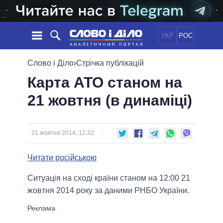
УКР
РОС
НОВИНИ
Слово і Діло
›
Стрічка публікацій
Карта АТО станом на
ОБIЦЯНКИ
СТРІЧКА
ПОЛІТИКА
21 жовтня (в динаміці)
ПОДІЇ
ЕКОНОМІКА
ПОЛIТИКИ
СТАТТІ
СУСПІЛЬСТВО
ІНФОГРАФІКА
ДУМКИ
СВІТ
УСІ ПОЛІТИКИ
21 жовтня 2014, 12:32
ОГЛЯДИ
ПРЕЗИДЕНТ І ОФІС
ВІДЕО
Читати російською
ДАЙДЖЕСТИ
ВЕРХОВНА РАДА
ПІДТРИМАТИ
КАБІНЕТ МІНІСТРІВ
Ситуація на сході країни станом на 12:00 21
ГОЛОВИ ОБЛАДМІНІСТРАЦІЙ
жовтня 2014 року за даними РНБО України.
ПОРІВНЯННЯ ПОЛІТИКІВ
МЕРИ МІСТ
ВСІ ПЕРСОНИ