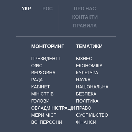
УКР
РОС
ПРО НАС
КОНТАКТИ
ПРАВИЛА
МОНІТОРИНГ
ТЕМАТИКИ
ПРЕЗИДЕНТ І
БІЗНЕС
ОФІС
ЕКОНОМІКА
ВЕРХОВНА
КУЛЬТУРА
РАДА
НАУКА
КАБІНЕТ
НАЦІОНАЛЬНА
МІНІСТРІВ
БЕЗПЕКА
ГОЛОВИ
ПОЛІТИКА
ОБЛАДМІНІСТРАЦІЙ
ПРАВО
МЕРИ МІСТ
СУСПІЛЬСТВО
ВСІ ПЕРСОНИ
ФІНАНСИ