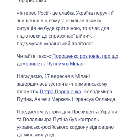
терористами.
«Інтерес Росії - це слабка Україна поруч і її
знищення в цілому, а оскільки взимку
ситуація не буде критичною, то є час для
підготовки до справжньої війни», -
підсумував український політолог.
Читайте також:
Порошенко розповів, про що
домовився з Путіним в Мілані
Нагадаємо, 17 вересня в Мілані
завершилась зустріч в «норманнському
форматі»
Петра Порошенка
, Володимира
Путіна, Ангели Меркель і Франсуа Олланда.
Предметом зустрічі для Президента України
та Володимира Путіна був контроль
українсько-російського кордону відповідно
до мінських угод.