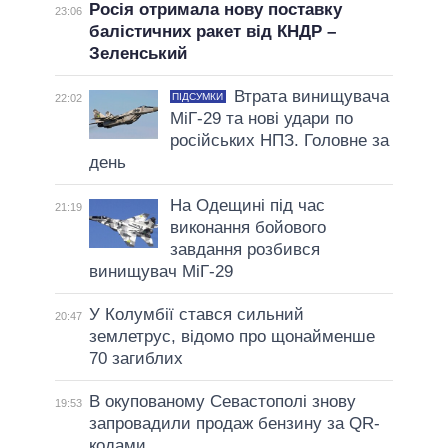
Росія отримала нову поставку
23:06
балістичних ракет від КНДР –
Зеленський
Втрата винищувача
ПІДСУМКИ
22:02
МіГ-29 та нові удари по
російських НПЗ. Головне за
день
На Одещині під час
21:19
виконання бойового
завдання розбився
винищувач МіГ-29
У Колумбії стався сильний
20:47
землетрус, відомо про щонайменше
70 загиблих
В окупованому Севастополі знову
19:53
запровадили продаж бензину за QR-
кодами