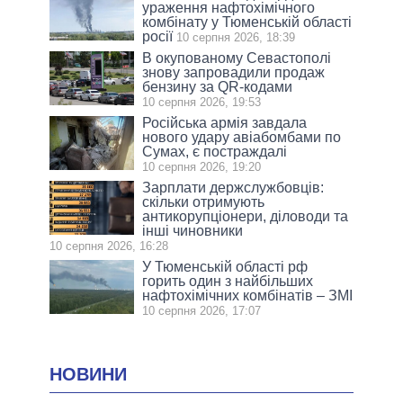
ураження нафтохімічного
комбінату у Тюменській області
росії
10 серпня 2026, 18:39
В окупованому Севастополі
знову запровадили продаж
бензину за QR-кодами
10 серпня 2026, 19:53
Російська армія завдала
нового удару авіабомбами по
Сумах, є постраждалі
10 серпня 2026, 19:20
Зарплати держслужбовців:
скільки отримують
антикорупціонери, діловоди та
інші чиновники
10 серпня 2026, 16:28
У Тюменській області рф
горить один з найбільших
нафтохімічних комбінатів – ЗМІ
10 серпня 2026, 17:07
НОВИНИ