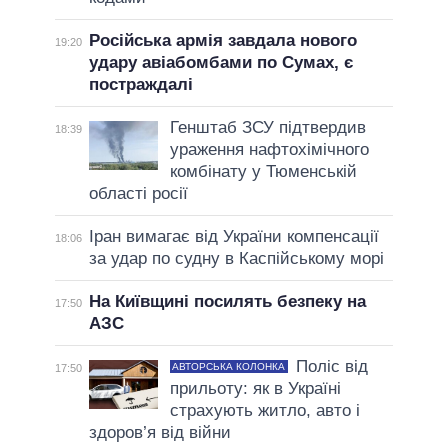
Російська армія завдала нового
19:20
удару авіабомбами по Сумах, є
постраждалі
Генштаб ЗСУ підтвердив
18:39
ураження нафтохімічного
комбінату у Тюменській
області росії
Іран вимагає від України компенсації
18:06
за удар по судну в Каспійському морі
На Київщині посилять безпеку на
17:50
АЗС
Поліс від
АВТОРСЬКА КОЛОНКА
17:50
прильоту: як в Україні
страхують житло, авто і
здоров’я від війни