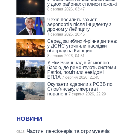
у двох районах сталися пожежі
8 серпня 2026, 03:47
Чехія посилить захист
аеропортів після інциденту з
дроном у Лейпцигу
7 серпня 2026, 18:45
Серед загиблих 4-річна дитина:
у ДСНС уточнили наслідки
обстрілу на Київщині
8 серпня 2026, 04:51
У Німеччині над військовою
базою, де ремонтують системи
Patriot, помітили невідомі
БПЛА
7 серпня 2026, 21:45
Окупанти вдарили з РСЗВ по
Слов'янську, є жертва і
поранені
7 серпня 2026, 22:29
НОВИНИ
Частині пенсіонерів та отримувачів
05:15