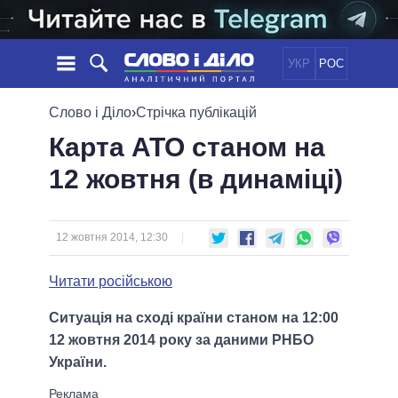
УКР
РОС
НОВИНИ
Слово і Діло
›
Стрічка публікацій
Карта АТО станом на
ОБIЦЯНКИ
СТРІЧКА
ПОЛІТИКА
12 жовтня (в динаміці)
ПОДІЇ
ЕКОНОМІКА
ПОЛIТИКИ
СТАТТІ
СУСПІЛЬСТВО
ІНФОГРАФІКА
ДУМКИ
СВІТ
УСІ ПОЛІТИКИ
12 жовтня 2014, 12:30
ОГЛЯДИ
ПРЕЗИДЕНТ І ОФІС
ВІДЕО
Читати російською
ДАЙДЖЕСТИ
ВЕРХОВНА РАДА
ПІДТРИМАТИ
КАБІНЕТ МІНІСТРІВ
Ситуація на сході країни станом на 12:00
ГОЛОВИ ОБЛАДМІНІСТРАЦІЙ
12 жовтня 2014 року за даними РНБО
ПОРІВНЯННЯ ПОЛІТИКІВ
МЕРИ МІСТ
України.
ВСІ ПЕРСОНИ