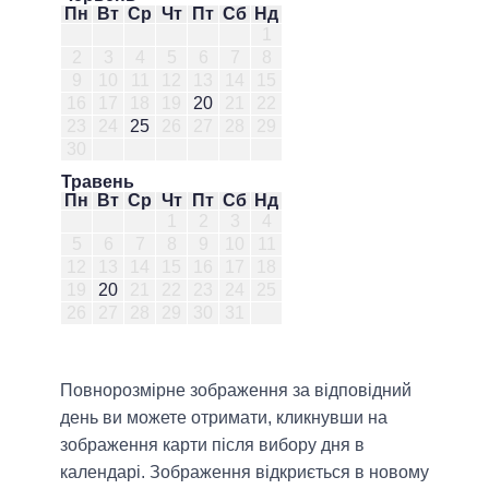
Пн
Вт
Ср
Чт
Пт
Сб
Нд
1
2
3
4
5
6
7
8
9
10
11
12
13
14
15
16
17
18
19
20
21
22
23
24
25
26
27
28
29
30
Травень
Пн
Вт
Ср
Чт
Пт
Сб
Нд
1
2
3
4
5
6
7
8
9
10
11
12
13
14
15
16
17
18
19
20
21
22
23
24
25
26
27
28
29
30
31
Повнорозмірне зображення за відповідний
день ви можете отримати, кликнувши на
зображення карти після вибору дня в
календарі. Зображення відкриється в новому