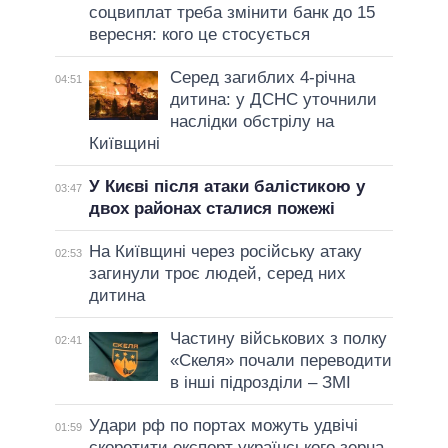
соцвиплат треба змінити банк до 15
вересня: кого це стосується
Серед загиблих 4-річна
04:51
дитина: у ДСНС уточнили
наслідки обстрілу на
Київщині
У Києві після атаки балістикою у
03:47
двох районах сталися пожежі
На Київщині через російську атаку
02:53
загинули троє людей, серед них
дитина
Частину військових з полку
02:41
«Скеля» почали переводити
в інші підрозділи – ЗМІ
Удари рф по портах можуть удвічі
01:59
скоротити експорт українського зерна