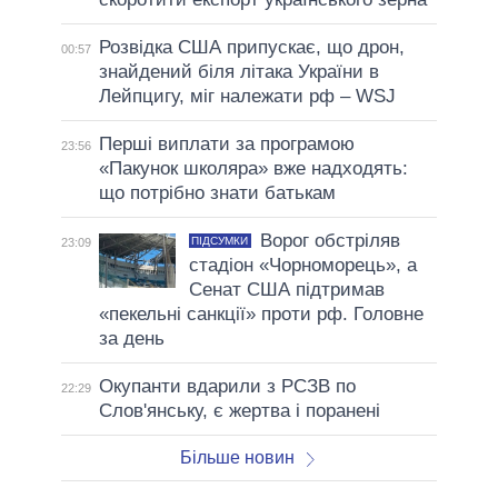
Розвідка США припускає, що дрон,
00:57
знайдений біля літака України в
Лейпцигу, міг належати рф – WSJ
Перші виплати за програмою
23:56
«Пакунок школяра» вже надходять:
що потрібно знати батькам
Ворог обстріляв
ПІДСУМКИ
23:09
стадіон «Чорноморець», а
Сенат США підтримав
«пекельні санкції» проти рф. Головне
за день
Окупанти вдарили з РСЗВ по
22:29
Слов'янську, є жертва і поранені
Більше новин