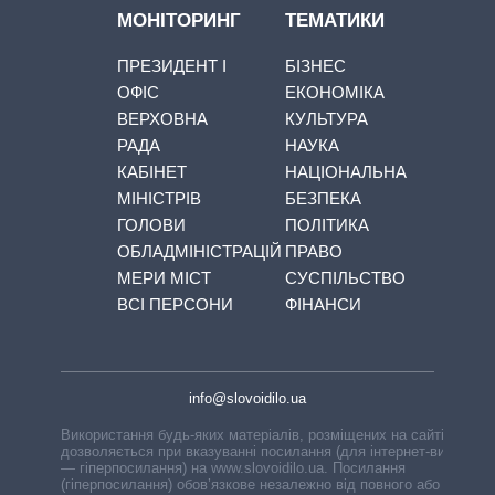
МОНІТОРИНГ
ТЕМАТИКИ
ПРЕЗИДЕНТ І
БІЗНЕС
ОФІС
ЕКОНОМІКА
ВЕРХОВНА
КУЛЬТУРА
РАДА
НАУКА
КАБІНЕТ
НАЦІОНАЛЬНА
МІНІСТРІВ
БЕЗПЕКА
ГОЛОВИ
ПОЛІТИКА
ОБЛАДМІНІСТРАЦІЙ
ПРАВО
МЕРИ МІСТ
СУСПІЛЬСТВО
ВСІ ПЕРСОНИ
ФІНАНСИ
info@slovoidilo.ua
Використання будь-яких матеріалів, розміщених на сайті,
дозволяється при вказуванні посилання (для інтернет-видань
— гіперпосилання) на www.slovoidilo.ua. Посилання
(гіперпосилання) обов’язкове незалежно від повного або