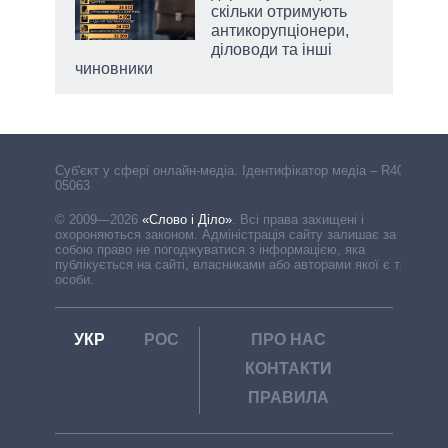
скільки отримують
антикорупціонери,
діловоди та інші
чиновники
Cуб'єкт у сфері онлайн-медіа. Ідентифікатор медіа – R40-
05063
© 2009—2026
«Слово і Діло»
.
Всі права захищені і
охороняються законом. Адміністрація сайту залишає за
собою право не погоджуватися з інформацією, яка
публікується на сайті, власниками або авторами якої є треті
особи.
УКР
РОС
ПРО НАС
КОНТАКТИ
ПРАВИЛА