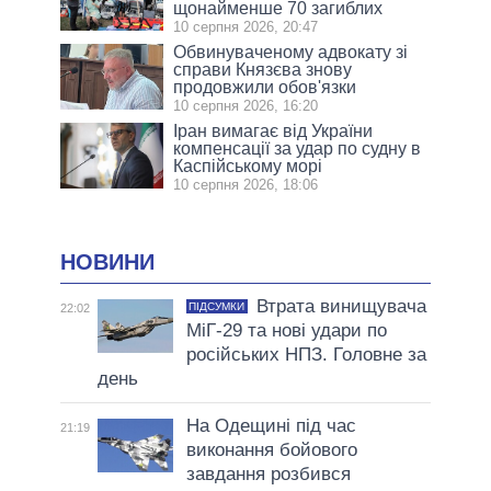
щонайменше 70 загиблих
10 серпня 2026, 20:47
Обвинуваченому адвокату зі
справи Князєва знову
продовжили обов'язки
10 серпня 2026, 16:20
Іран вимагає від України
компенсації за удар по судну в
Каспійському морі
10 серпня 2026, 18:06
НОВИНИ
Втрата винищувача
ПІДСУМКИ
22:02
МіГ-29 та нові удари по
російських НПЗ. Головне за
день
На Одещині під час
21:19
виконання бойового
завдання розбився