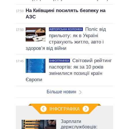
На Київщині посилять безпеку на
17:50
АЗС
Поліс від
АВТОРСЬКА КОЛОНКА
17:50
прильоту: як в Україні
страхують житло, авто і
здоров’я від війни
Світовий рейтинг
ІНФОГРАФІКА
17:45
паспортів: як за 10 років
змінилися позиції країн
Європи
Більше новин
ІНФОГРАФІКА
Зарплати
ть
держслужбовців: