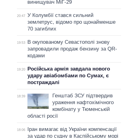
винищувач МіГ-29
У Колумбії стався сильний
20:47
землетрус, відомо про щонайменше
70 загиблих
В окупованому Севастополі знову
19:53
запровадили продаж бензину за QR-
кодами
Російська армія завдала нового
19:20
удару авіабомбами по Сумах, є
постраждалі
Генштаб ЗСУ підтвердив
18:39
ураження нафтохімічного
комбінату у Тюменській
області росії
Іран вимагає від України компенсації
18:06
за удар по судну в Каспійському морі