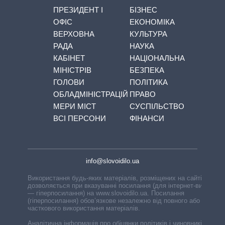
ПРЕЗИДЕНТ І
БІЗНЕС
ОФІС
ЕКОНОМІКА
ВЕРХОВНА
КУЛЬТУРА
РАДА
НАУКА
КАБІНЕТ
НАЦІОНАЛЬНА
МІНІСТРІВ
БЕЗПЕКА
ГОЛОВИ
ПОЛІТИКА
ОБЛАДМІНІСТРАЦІЙ
ПРАВО
МЕРИ МІСТ
СУСПІЛЬСТВО
ВСІ ПЕРСОНИ
ФІНАНСИ
info@slovoidilo.ua
Використання будь-яких матеріалів, розміщених на сайті,
дозволяється при вказуванні посилання (для інтернет-видань
— гіперпосилання) на www.slovoidilo.ua. Посилання
(гіперпосилання) обов’язкове незалежно від повного або
часткового використання матеріалів.
Аналітична інформація про обіцянки політиків і чиновників,