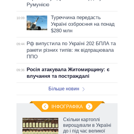
Румунією
Туреччина передасть
10:09
Україні озброєння на понад
$280 млн
Рф випустила по Україні 202 БПЛА та
09:44
ракети різних типів: як відпрацювала
ППО
Росія атакувала Житомирщину: є
09:36
влучання та постраждалі
Більше новин
ІНФОГРАФІКА
 як
Скільки картоплі
и за
вирощували в Україні
до і під час великої