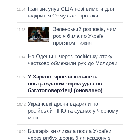
Іран висунув США нові вимоги для
11:54
відкриття Ормузької протоки
Зеленський розповів, чим
11:48
росія била по Україні
протягом тижня
На Одещині через російську атаку
11:14
частково обмежили рух до Молдови
У Харкові зросла кількість
11:02
постраждалих через удар по
багатоповерхівці (оновлено)
Українські дрони вдарили по
10:42
російській ППО та суднах у Чорному
морі
Болгарія викликала посла України
10:22
через вибух дрона біля кордону з