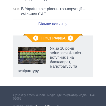
В Україні зріс рівень топ-корупції –
14:19
очільник САП
Більше новин
ІНФОГРАФІКА
Як за 10 років
раїні
змінилася кількість
ої
вступників на
бакалаврат,
магістратуру та
аспірантуру
Cуб'єкт у сфері онлайн-медіа. Ідентифікатор медіа – R40-
05063