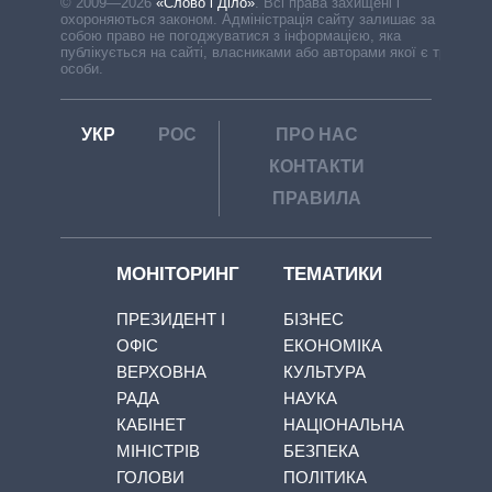
© 2009—2026
«Слово і Діло»
.
Всі права захищені і
охороняються законом. Адміністрація сайту залишає за
собою право не погоджуватися з інформацією, яка
публікується на сайті, власниками або авторами якої є треті
особи.
УКР
РОС
ПРО НАС
КОНТАКТИ
ПРАВИЛА
МОНІТОРИНГ
ТЕМАТИКИ
ПРЕЗИДЕНТ І
БІЗНЕС
ОФІС
ЕКОНОМІКА
ВЕРХОВНА
КУЛЬТУРА
РАДА
НАУКА
КАБІНЕТ
НАЦІОНАЛЬНА
МІНІСТРІВ
БЕЗПЕКА
ГОЛОВИ
ПОЛІТИКА