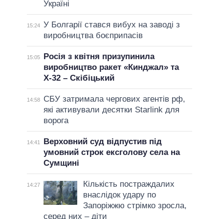
Україні
У Болгарії стався вибух на заводі з
15:24
виробництва боєприпасів
Росія з квітня призупинила
15:05
виробництво ракет «Кинджал» та
Х-32 – Скібіцький
СБУ затримала чергових агентів рф,
14:58
які активували десятки Starlink для
ворога
Верховний суд відпустив під
14:41
умовний строк ексголову села на
Сумщині
Кількість постраждалих
14:27
внаслідок удару по
Запоріжжю стрімко зросла,
серед них – діти