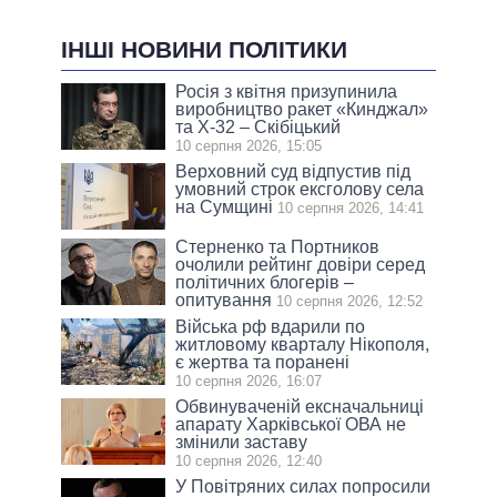
ІНШІ НОВИНИ ПОЛІТИКИ
Росія з квітня призупинила
виробництво ракет «Кинджал»
та Х-32 – Скібіцький
10 серпня 2026, 15:05
Верховний суд відпустив під
умовний строк ексголову села
на Сумщині
10 серпня 2026, 14:41
Стерненко та Портников
очолили рейтинг довіри серед
політичних блогерів –
опитування
10 серпня 2026, 12:52
Війська рф вдарили по
житловому кварталу Нікополя,
є жертва та поранені
10 серпня 2026, 16:07
Обвинуваченій ексначальниці
апарату Харківської ОВА не
змінили заставу
10 серпня 2026, 12:40
У Повітряних силах попросили