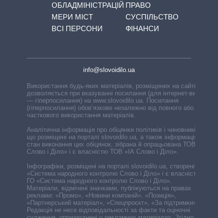
ОБЛАДМІНІСТРАЦІЙ
ПРАВО
МЕРИ МІСТ
СУСПІЛЬСТВО
ВСІ ПЕРСОНИ
ФІНАНСИ
info@slovoidilo.ua
Використання будь-яких матеріалів, розміщених на сайті,
дозволяється при вказуванні посилання (для інтернет-видань
— гіперпосилання) на www.slovoidilo.ua. Посилання
(гіперпосилання) обов’язкове незалежно від повного або
часткового використання матеріалів.
Аналітична інформація про обіцянки політиків і чиновників,
що розміщені на порталі slovoidilo.ua, а також інформація про
стан виконання цих обіцянок, зібрана й опрацьована ТОВ «ІА
Слово і Діло» і є власністю ТОВ «ІА Слово і Діло».
Інфографіки, розміщені на порталі slovoidilo.ua, створені ГО
«Система народного контролю Слово і Діло» і є власністю
ГО «Система народного контролю Слово і Діло».
Матеріали, відмічені значками, публікуються на правах
реклами: «Промо», «Новини компаній», «Позиція»,
«Партнерський матеріал», «Спецпроєкт», «За підтримки».
Редакція не несе відповідальності за факти та оціночні
судження, оприлюднені у рекламних матеріалах. Згідно з