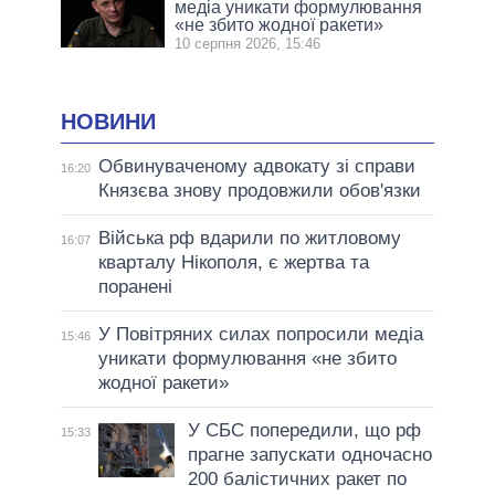
медіа уникати формулювання
«не збито жодної ракети»
10 серпня 2026, 15:46
НОВИНИ
Обвинуваченому адвокату зі справи
16:20
Князєва знову продовжили обов'язки
Війська рф вдарили по житловому
16:07
кварталу Нікополя, є жертва та
поранені
У Повітряних силах попросили медіа
15:46
уникати формулювання «не збито
жодної ракети»
У СБС попередили, що рф
15:33
прагне запускати одночасно
200 балістичних ракет по