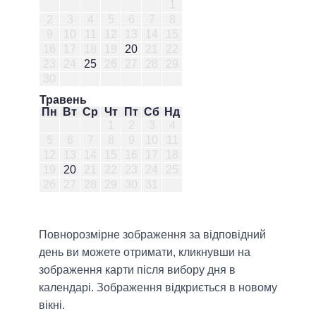
1
2
3
4
5
6
7
8
9
10
11
12
13
14
15
16
17
18
19
20
21
22
23
24
25
26
27
28
29
30
Травень
Пн
Вт
Ср
Чт
Пт
Сб
Нд
1
2
3
4
5
6
7
8
9
10
11
12
13
14
15
16
17
18
19
20
21
22
23
24
25
26
27
28
29
30
31
Повнорозмірне зображення за відповідний
день ви можете отримати, кликнувши на
зображення карти після вибору дня в
календарі. Зображення відкриється в новому
вікні.