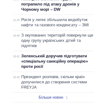
потрапило під атаку дронів у
Чорному морі – DW
Росія у липні збільшила видобуток
21:25
нафти та газового конденсату – ЗМІ
З окупованих територій повернули ще
20:46
одну групу українських дітей та
підлітків
Зеленський доручив підготувати
20:41
«спеціальну санкційну операцію»
проти росії
Президент розповів, скільки країн
20:39
долучилися до створення системи
FREYJA
Більше новин