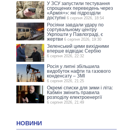
У ЗСУ запустили тестування
спрощених переведень через
«Армія+»: які підрозділи
доступні
6 серпня 2026, 18:54
Росіяни завдали удару по
сортувальному центру
Укрпошти у Павлограді, є
жертви
6 серпня 2026, 19:30
Зеленський цими вихідними
вперше відвідає Сербію
6 серпня 2026, 22:32
Росія у липні збільшила
видобуток нафти та газового
конденсату – ЗМІ
6 серпня 2026, 21:25
Окремі списки для зими і літа:
Кабмін змінить правила
розподілу електроенергії
6 серпня 2026, 21:49
НОВИНИ