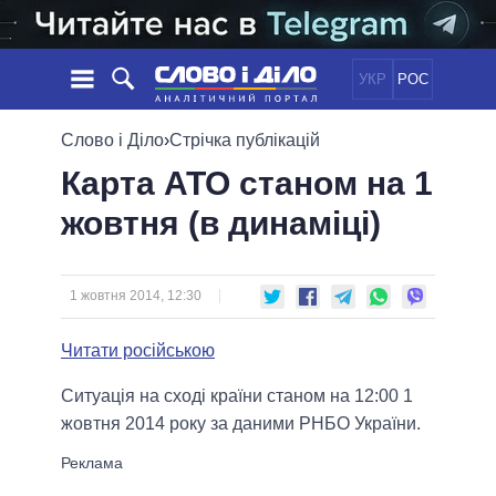
УКР
РОС
НОВИНИ
Слово і Діло
›
Стрічка публікацій
Карта АТО станом на 1
ОБIЦЯНКИ
СТРІЧКА
ПОЛІТИКА
жовтня (в динаміці)
ПОДІЇ
ЕКОНОМІКА
ПОЛIТИКИ
СТАТТІ
СУСПІЛЬСТВО
ІНФОГРАФІКА
ДУМКИ
СВІТ
УСІ ПОЛІТИКИ
1 жовтня 2014, 12:30
ОГЛЯДИ
ПРЕЗИДЕНТ І ОФІС
ВІДЕО
Читати російською
ДАЙДЖЕСТИ
ВЕРХОВНА РАДА
ПІДТРИМАТИ
КАБІНЕТ МІНІСТРІВ
Ситуація на сході країни станом на 12:00 1
ГОЛОВИ ОБЛАДМІНІСТРАЦІЙ
жовтня 2014 року за даними РНБО України.
ПОРІВНЯННЯ ПОЛІТИКІВ
МЕРИ МІСТ
ВСІ ПЕРСОНИ