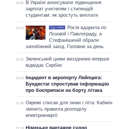
В Україні анонсували підвищення
23:45
зарплат учителям і стипендій
студентам: як зростуть виплати
Росія вдарила по
ПІДСУМКИ
22:53
Лозовій і Павлограду, а
Стефанішиній обрали
запобіжний захід. Головне за день
Зеленський цими вихідними вперше
22:32
відвідає Сербію
Інцидент в аеропорту Лейпцига:
22:03
Бундестаг спростував інформацію
про боєприпаси на борту літака
Окремі списки для зими і літа: Кабмін
21:49
змінить правила розподілу
електроенергії
Німецьке вантажне судно
21:29