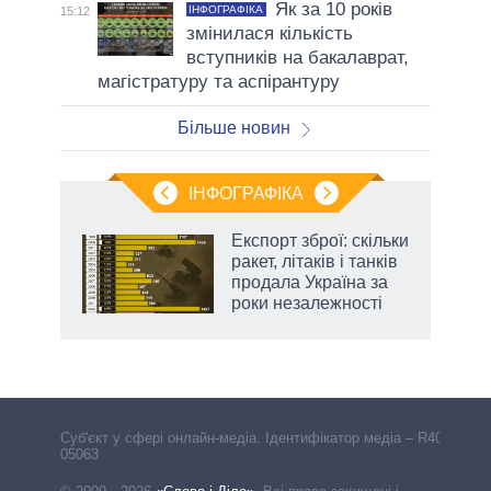
Як за 10 років
ІНФОГРАФІКА
15:12
змінилася кількість
вступників на бакалаврат,
магістратуру та аспірантуру
Більше новин
ІНФОГРАФІКА
нтів:
Експорт зброї: скільки
 і
ракет, літаків і танків
nAI
продала Україна за
роки незалежності
Cуб'єкт у сфері онлайн-медіа. Ідентифікатор медіа – R40-
05063