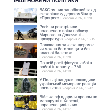
ІНШІ НОВИНИ ПОЛІТИКИ
ВАКС змінив запобіжний захід
екскерівнику держкомбінату
«Прогрес»
6 серпня 2026, 16:20
Росіяни розстріляли
полоненого воїна поблизу
Мирного на Донеччині –
прокуратура
6 серпня 2026, 15:15
Полювання за «Іскандером»:
чи можна його знищити без
власної балістики
6 серпня 2026, 15:28
По всій росії фіксують збої в
роботі інтернету – ЗМІ
6 серпня 2026, 14:19
У Польщі вандали пошкодили
український меморіал: реакція
посольства
6 серпня 2026, 16:42
Війська рф вдарили дроном по
маршрутці в Херсоні,
поранено цивільних
6 серпня 2026, 14:17