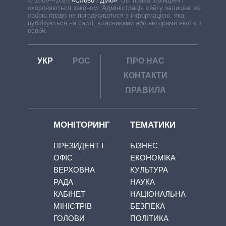
© 2009—2026
«Слово і Діло»
.
Всі права захищені і
охороняються законом. Адміністрація сайту залишає за
собою право не погоджуватися з інформацією, яка
публікується на сайті, власниками або авторами якої є треті
особи.
УКР
РОС
ПРО НАС
КОНТАКТИ
ПРАВИЛА
МОНІТОРИНГ
ТЕМАТИКИ
ПРЕЗИДЕНТ І
БІЗНЕС
ОФІС
ЕКОНОМІКА
ВЕРХОВНА
КУЛЬТУРА
РАДА
НАУКА
КАБІНЕТ
НАЦІОНАЛЬНА
МІНІСТРІВ
БЕЗПЕКА
ГОЛОВИ
ПОЛІТИКА