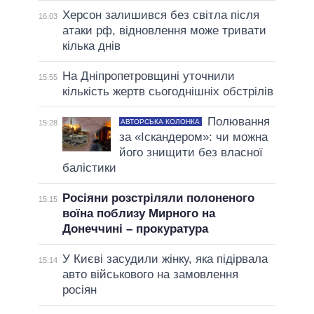
Херсон залишився без світла після
16:03
атаки рф, відновлення може тривати
кілька днів
На Дніпропетровщині уточнили
15:55
кількість жертв сьогоднішніх обстрілів
Полювання
АВТОРСЬКА КОЛОНКА
15:28
за «Іскандером»: чи можна
його знищити без власної
балістики
Росіяни розстріляли полоненого
15:15
воїна поблизу Мирного на
Донеччині – прокуратура
У Києві засудили жінку, яка підірвала
15:14
авто військового на замовлення
росіян