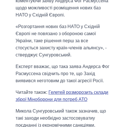
коментуючи заяву Андерса Фог Расмуссена
щодо можливості розміщення нових баз
НАТО у Східній Європі.
«Розгортання нових баз НАТО у Східній
Європі не повязано з обороною самої
України, таке рішення перш за все
стосується захисту країн-членів альянсу», -
стверджує Сунгуровський.
Експерт вважає, що така заява Андерса Фог
Расмуссена свідчить про те, що Захід
виявився неготовим до такої агресії Росії.
Читайте також:
Гелетей розморозить склади
зброї Міноборони для потреб АТО
Микола Сунгуровський також зазначив, що
такі заходи необхідно застосовуватиу
поєднанні із економічними санкціями.