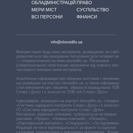
ОБЛАДМІНІСТРАЦІЙ
ПРАВО
МЕРИ МІСТ
СУСПІЛЬСТВО
ВСІ ПЕРСОНИ
ФІНАНСИ
info@slovoidilo.ua
Використання будь-яких матеріалів, розміщених на сайті,
дозволяється при вказуванні посилання (для інтернет-видань
— гіперпосилання) на www.slovoidilo.ua. Посилання
(гіперпосилання) обов’язкове незалежно від повного або
часткового використання матеріалів.
Аналітична інформація про обіцянки політиків і чиновників,
що розміщені на порталі slovoidilo.ua, а також інформація про
стан виконання цих обіцянок, зібрана й опрацьована ТОВ «ІА
Слово і Діло» і є власністю ТОВ «ІА Слово і Діло».
Інфографіки, розміщені на порталі slovoidilo.ua, створені ГО
«Система народного контролю Слово і Діло» і є власністю
ГО «Система народного контролю Слово і Діло».
Матеріали, відмічені значками, публікуються на правах
реклами: «Промо», «Новини компаній», «Позиція»,
«Партнерський матеріал», «Спецпроєкт», «За підтримки».
Редакція не несе відповідальності за факти та оціночні
судження, оприлюднені у рекламних матеріалах. Згідно з