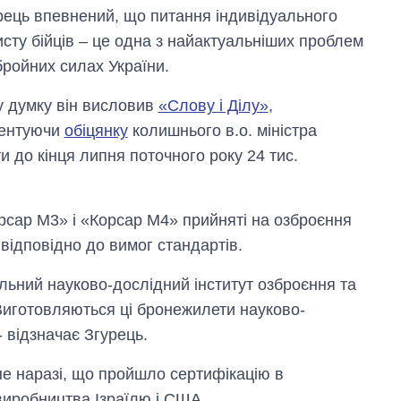
рець впевнений, що питання індивідуального
исту бійців – це одна з найактуальніших проблем
бройних силах України.
у думку він висловив
«Слову і Ділу»
,
ентуючи
обіцянку
колишнього в.о. міністра
ти до кінця липня поточного року 24 тис.
рсар М3» і «Корсар М4» прийняті на озброєння
 відповідно до вимог стандартів.
льний науково-дослідний інститут озброєння та
 Виготовляються ці бронежилети науково-
 відзначає Згурець.
не наразі, що пройшло сертифікацію в
виробництва Ізраїлю і США.