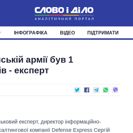
ІНФОГРАФІКА
ВІДЕО
ПІДТРИМАТИ
ІС
СТРІЧКА
ВЕРХОВНА РАДА
ПОДІЇ
СТАТТІ
КАБІНЕТ МІНІСТРІВ
ДУМКИ
ОГЛЯДИ
ГОЛОВИ ОБЛАДМІНІСТРА
ДАЙДЖЕСТИ
ській армії був 1
ПОЛІТИКА
ДЕПУТАТИ
ЕКОНОМІКА
КОМІТЕТИ
СУСПІЛЬСТВО
ФРАКЦІЇ
ОКРУГИ
СВІТ
в - експерт
ськовий експерт, директор інформаційно-
салтингової компанії Defense Express Сергій