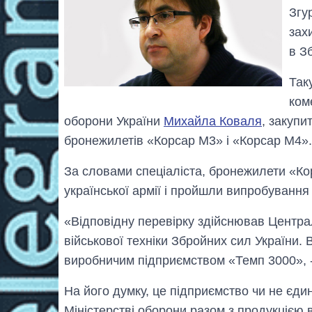
Згу
зах
в З
Так
ком
оборони України
Михайла Коваля
, закупи
бронежилетів «Корсар М3» і «Корсар М4».
За словами спеціаліста, бронежилети «Ко
української армії і пройшли випробування
«Відповідну перевірку здійснював Центра
військової техніки Збройних сил України.
виробничим підприємством «Темп 3000», -
На його думку, це підприємство чи не єди
Міністерстві оборони разом з продукцією 