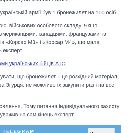
країнській армії був 1 бронежилет на 100 осіб.
тис. військових особового складу. Якщо
 американцями, канадцями, французами та
тів «Корсар М3» і «Корсар М4», що мала
ь експерт.
и українських бійців АТО
увати, що бронежилет – це розхідний матеріал,
ва Згурця, не можливо їх закупити раз і на все
Вісім масованих
новлення. Тому питання індивідуального захисту
ударів по Україні
за літо: Київ та
зауважив на сам кінець експерт.
область стали
головною ціллю
рф
У TELEGRAM