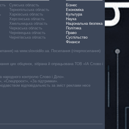
асть
Сумська область
Бізнес
Тернопільська область
Економіка
ь
Харківська область
Культура
Херсонська область
Наука
Хмельницька область
Національна безпека
Черкаська область
Політика
Чернівецька область
Право
Чернігівська область
Суспільство
Фінанси
лання) на www.slovoidilo.ua. Посилання (гіперпосилання)
онання цих обіцянок, зібрана й опрацьована ТОВ «ІА Слово і
ма народного контролю Слово і Діло».
», «Спецпроєкт», «За підтримки».
онодавством відповідальність за зміст реклами несе