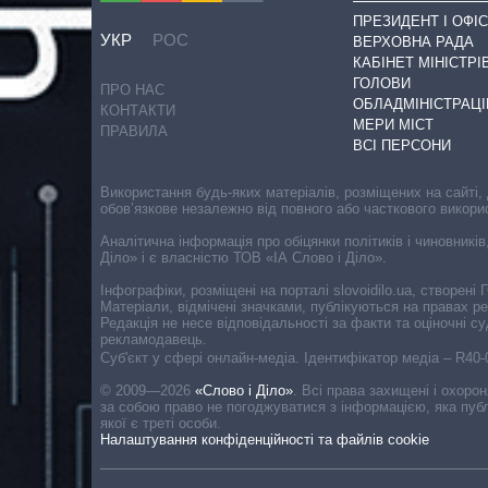
ПРЕЗИДЕНТ І ОФІС
УКР
РОС
ВЕРХОВНА РАДА
КАБІНЕТ МІНІСТРІ
ГОЛОВИ
ПРО НАС
ОБЛАДМІНІСТРАЦІ
КОНТАКТИ
МЕРИ МІСТ
ПРАВИЛА
ВСІ ПЕРСОНИ
Використання будь-яких матеріалів, розміщених на сайті,
обов’язкове незалежно від повного або часткового викори
Аналітична інформація про обіцянки політиків і чиновників
Діло» і є власністю ТОВ «ІА Слово і Діло».
Інфографіки, розміщені на порталі slovoidilo.ua, створен
Матеріали, відмічені значками, публікуються на правах р
Редакція не несе відповідальності за факти та оціночні 
рекламодавець.
Cуб'єкт у сфері онлайн-медіа. Ідентифікатор медіа – R40
© 2009—2026
«Слово і Діло»
.
Всі права захищені і охоро
за собою право не погоджуватися з інформацією, яка публ
якої є треті особи.
Налаштування конфіденційності та файлів cookie