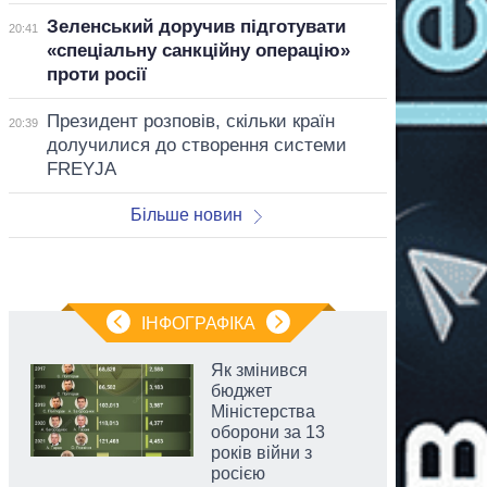
Зеленський доручив підготувати
20:41
«спеціальну санкційну операцію»
проти росії
Президент розповів, скільки країн
20:39
долучилися до створення системи
FREYJA
Більше новин
ІНФОГРАФІКА
Як змінився
бюджет
Міністерства
оборони за 13
років війни з
росією