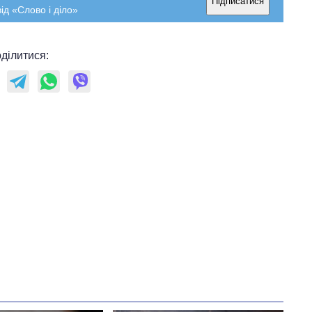
Підписатися
ід «Слово і діло»
ділитися: