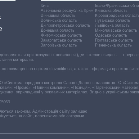
Київ
Івано-Франківська обл
Автономна республіка Крим
Київська область
Вінницька область
Кіровоградська област
В
Волинська область
Луганська область
Дніпропетровська область
Львівська область
Й
Донецька область
Миколаївська область
Житомирська область
Одеська область
Закарпатська область
Полтавська область
Запорізька область
Рівненська область
 дозволяється при вказуванні посилання (для інтернет-видань — гіперпоси
стання матеріалів.
, що розміщені на порталі slovoidilo.ua, а також інформація про стан вик
і ГО «Система народного контролю Слово і Діло» і є власністю ГО «Систе
еклами: «Промо», «Новини компаній», «Позиція», «Партнерський матеріал
судження, оприлюднені у рекламних матеріалах. Згідно з українським зак
-05063
няються законом. Адміністрація сайту залишає
ікується на сайті, власниками або авторами