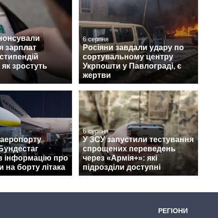
анонсували
6 серпня
я зарплат
Росіяни завдали удару по
 стипендій
сортувальному центру
 як зростуть
Укрпошти у Павлограді, є
жертви
6 серпня
 аеропорту
У ЗСУ запустили тестування
Бундестаг
спрощених переведень
в інформацію про
через «Армія+»: які
 на борту літака
підрозділи доступні
РЕГІОНИ