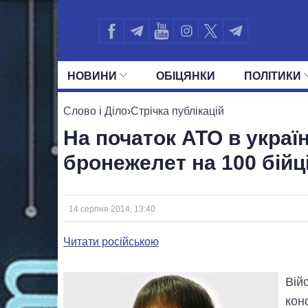
НОВИНИ
ОБIЦЯНКИ
ПОЛIТИКИ
УСІ ПОЛІТИКИ
ПРЕЗИДЕНТ І ОФ
Слово і Діло
›
Стрічка публікацій
На початок АТО в україн
бронежелет на 100 бійці
14 серпня 2014, 13:40
Читати російською
Вій
кон