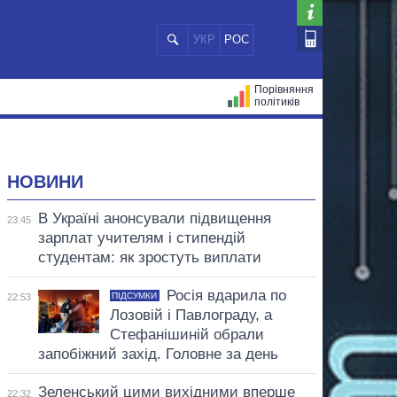
УКР
РОС
Порівняння
політиків
ЦІЙ
МЕРИ МІСТ
ВСІ ПЕРСОНИ
НОВИНИ
В Україні анонсували підвищення
23:45
зарплат учителям і стипендій
студентам: як зростуть виплати
Росія вдарила по
ПІДСУМКИ
22:53
Лозовій і Павлограду, а
Стефанішиній обрали
запобіжний захід. Головне за день
Зеленський цими вихідними вперше
22:32