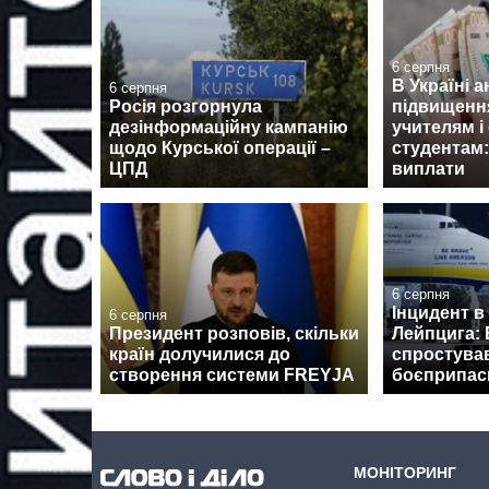
6 серпня
В Україні 
6 серпня
Росія розгорнула
підвищенн
дезінформаційну кампанію
учителям і
щодо Курської операції –
студентам:
ЦПД
виплати
6 серпня
Інцидент в
6 серпня
Президент розповів, скільки
Лейпцига: 
країн долучилися до
спростува
створення системи FREYJA
боєприпаси
МОНІТОРИНГ