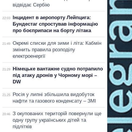
відвідає Сербію
Інцидент в аеропорту Лейпцига:
22:03
Бундестаг спростував інформацію
про боєприпаси на борту літака
Окремі списки для зими і літа: Кабмін
21:49
змінить правила розподілу
електроенергії
Німецьке вантажне судно потрапило
21:29
під атаку дронів у Чорному морі –
DW
Росія у липні збільшила видобуток
21:25
нафти та газового конденсату – ЗМІ
З окупованих територій повернули ще
20:46
одну групу українських дітей та
підлітків