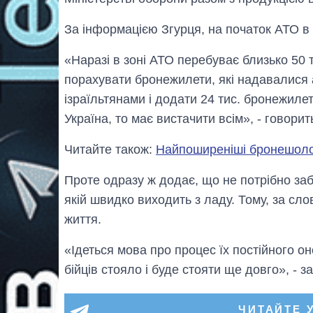
За інформацією Згурця, на початок АТО в у
«Наразі в зоні АТО перебуває близько 50 
порахувати бронежилети, які надавалися
ізраїльтянами і додати 24 тис. бронежиле
Україна, то має вистачити всім», - говорит
Читайте також:
Найпоширеніші бронешолом
Проте одразу ж додає, що не потрібно заб
якій швидко виходить з ладу. Тому, за сло
життя.
«Ідеться мова про процес їх постійного о
бійців стояло і буде стояти ще довго», - 
ЧИТАЙТЕ 