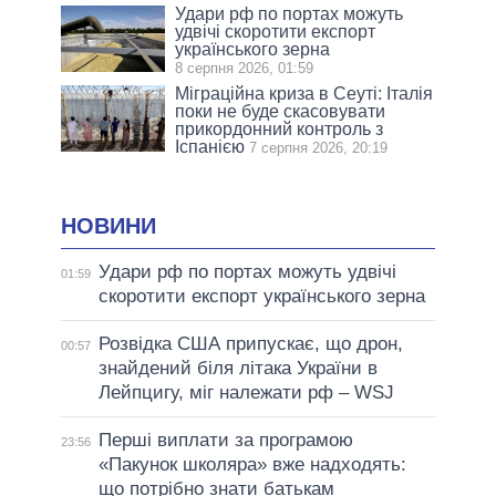
Удари рф по портах можуть
удвічі скоротити експорт
українського зерна
8 серпня 2026, 01:59
Міграційна криза в Сеуті: Італія
поки не буде скасовувати
прикордонний контроль з
Іспанією
7 серпня 2026, 20:19
НОВИНИ
Удари рф по портах можуть удвічі
01:59
скоротити експорт українського зерна
Розвідка США припускає, що дрон,
00:57
знайдений біля літака України в
Лейпцигу, міг належати рф – WSJ
Перші виплати за програмою
23:56
«Пакунок школяра» вже надходять:
що потрібно знати батькам