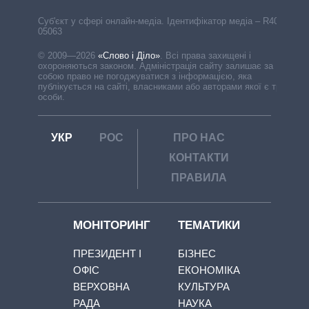
Cуб'єкт у сфері онлайн-медіа. Ідентифікатор медіа – R40-
05063
© 2009—2026
«Слово і Діло»
.
Всі права захищені і
охороняються законом. Адміністрація сайту залишає за
собою право не погоджуватися з інформацією, яка
публікується на сайті, власниками або авторами якої є треті
особи.
УКР
РОС
ПРО НАС
КОНТАКТИ
ПРАВИЛА
МОНІТОРИНГ
ТЕМАТИКИ
ПРЕЗИДЕНТ І
БІЗНЕС
ОФІС
ЕКОНОМІКА
ВЕРХОВНА
КУЛЬТУРА
РАДА
НАУКА