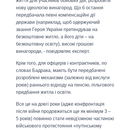
життя для учасників бойових дій, розробити
нову ідеологію винагород. Що б остання
передбачала певні компенсаційні дії
держави (наприклад, щоб одержуючий
звання Героя України претендував на
безкоштовне житло, а його діти – на
безкоштовну освіту), високі грошові
винагороди, - повідомляє експерт.
Крім того, для офіцерів і контрактників, по
словах Бадрака, мають бути передбачені
розроблені механізми (залежно від вислуги
років) раннього відходу на пенсію, пільгового
придбання житла і освіти.
Все це на довгі роки (адже конфронтація
після війни продовжиться ще як мінімум 3 –
5 років) повинно стати невід'ємною частиною
військового протистояння «путінському