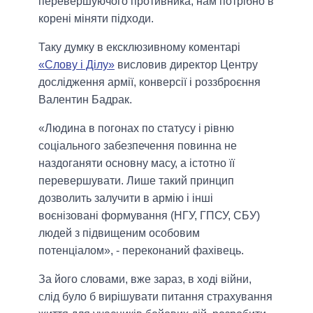
перевершуючого противника, нам потрібно в
корені міняти підходи.
Таку думку в ексклюзивному коментарі
«Слову і Ділу»
висловив директор Центру
дослідження армії, конверсії і роззброєння
Валентин Бадрак.
«Людина в погонах по статусу і рівню
соціального забезпечення повинна не
наздоганяти основну масу, а істотно її
перевершувати. Лише такий принцип
дозволить залучити в армію і інші
воєнізовані формування (НГУ, ГПСУ, СБУ)
людей з підвищеним особовим
потенціалом», - переконаний фахівець.
За його словами, вже зараз, в ході війни,
слід було б вирішувати питання страхування