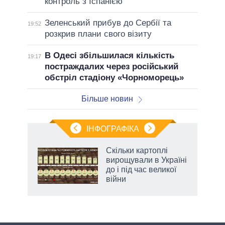
контроль з Іспанією
Зеленський прибув до Сербії та
19:52
розкрив плани свого візиту
В Одесі збільшилася кількість
19:17
постраждалих через російський
обстріл стадіону «Чорноморець»
Більше новин
ІНФОГРАФІКА
 5
Скільки картоплі
вго
вирощували в Україні
до і під час великої
війни