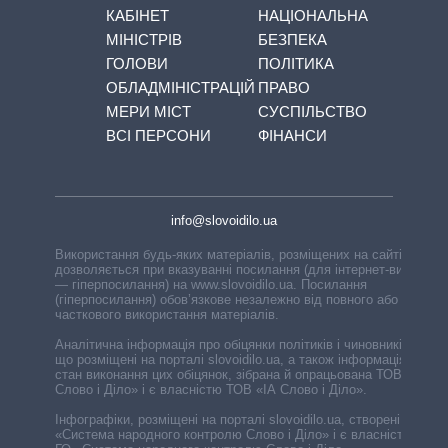
КАБІНЕТ
НАЦІОНАЛЬНА
МІНІСТРІВ
БЕЗПЕКА
ГОЛОВИ
ПОЛІТИКА
ОБЛАДМІНІСТРАЦІЙ
ПРАВО
МЕРИ МІСТ
СУСПІЛЬСТВО
ВСІ ПЕРСОНИ
ФІНАНСИ
info@slovoidilo.ua
Використання будь-яких матеріалів, розміщених на сайті,
дозволяється при вказуванні посилання (для інтернет-видань
— гіперпосилання) на www.slovoidilo.ua. Посилання
(гіперпосилання) обов’язкове незалежно від повного або
часткового використання матеріалів.
Аналітична інформація про обіцянки політиків і чиновників,
що розміщені на порталі slovoidilo.ua, а також інформація про
стан виконання цих обіцянок, зібрана й опрацьована ТОВ «ІА
Слово і Діло» і є власністю ТОВ «ІА Слово і Діло».
Інфографіки, розміщені на порталі slovoidilo.ua, створені ГО
«Система народного контролю Слово і Діло» і є власністю