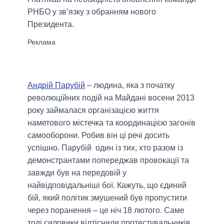
РНБО у зв’язку з обранням нового
Президента.
Андрій Парубій
– людина, яка з початку
революційних подій на Майдані восени 2013
року займалася організацією життя
наметового містечка та координацією загонів
самооборони. Робив він ці речі досить
успішно. Парубій один із тих, хто разом із
демонстрантами попереджав провокації та
завжди був на передовій у
найвідповідальніші бої. Кажуть, що єдиний
бій, який політик змушений був пропустити
через поранення – це ніч 18 лютого. Саме
тоді силовики відтіснили протестувальників