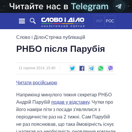
УКР
РОС
НОВИНИ
Слово і Діло
›
Стрічка публікацій
РНБО після Парубія
ОБIЦЯНКИ
СТРІЧКА
ПОЛІТИКА
ПОДІЇ
ЕКОНОМІКА
ПОЛIТИКИ
СТАТТІ
СУСПІЛЬСТВО
11 серпня 2014, 15:40
ІНФОГРАФІКА
ДУМКИ
СВІТ
УСІ ПОЛІТИКИ
Читати російською
ОГЛЯДИ
ПРЕЗИДЕНТ І ОФІС
ВІДЕО
ДАЙДЖЕСТИ
ВЕРХОВНА РАДА
Наприкінці минулого тижня секретар РНБО
ПІДТРИМАТИ
Андрій Парубій
подав у відставку
. Чутки про
КАБІНЕТ МІНІСТРІВ
його наміри піти з посади з'являлися з
ГОЛОВИ ОБЛАДМІНІСТРАЦІЙ
ПОРІВНЯННЯ ПОЛІТИКІВ
періодичністю раз на 2 тижні. Сам Парубій
МЕРИ МІСТ
не раз пояснював, що така ймовірність існує
ВСІ ПЕРСОНИ
і натякав на необхідність оновлення команди