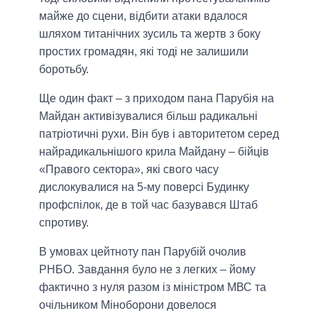
майже до сцени, відбити атаки вдалося
шляхом титанічних зусиль та жертв з боку
простих громадян, які тоді не залишили
боротьбу.
Ще один факт – з приходом пана Парубія на
Майдан активізувалися більш радикальні
патріотичні рухи. Він був і авторитетом серед
найрадикальнішого крила Майдану – бійців
«Правого сектора», які свого часу
дислокувалися на 5-му поверсі Будинку
профспілок, де в той час базувався Штаб
спротиву.
В умовах цейтноту пан Парубій очолив
РНБО. Завдання було не з легких – йому
фактично з нуля разом із міністром МВС та
очільником Міноборони довелося