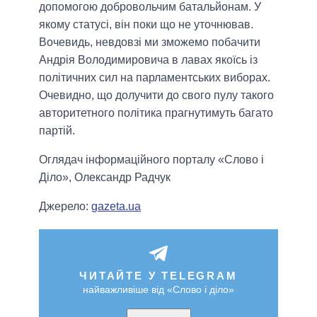
допомогою добровольчим батальйонам. У
якому статусі, він поки що не уточнював.
Вочевидь, невдовзі ми зможемо побачити
Андрія Володимировича в лавах якоїсь із
політичних сил на парламентських виборах.
Очевидно, що долучити до свого пулу такого
авторитетного політика прагнутимуть багато
партій.
Оглядач інформаційного порталу «Слово і
Діло», Олександр Радчук
Джерело:
gazeta.ua
ЧИТАЙТЕ У TELEGRAM
найважливіше від «Слово і діло»