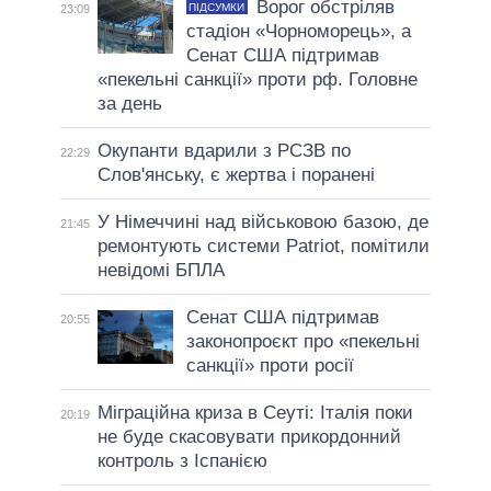
Ворог обстріляв
ПІДСУМКИ
23:09
стадіон «Чорноморець», а
Сенат США підтримав
«пекельні санкції» проти рф. Головне
за день
Окупанти вдарили з РСЗВ по
22:29
Слов'янську, є жертва і поранені
У Німеччині над військовою базою, де
21:45
ремонтують системи Patriot, помітили
невідомі БПЛА
Сенат США підтримав
20:55
законопроєкт про «пекельні
санкції» проти росії
Міграційна криза в Сеуті: Італія поки
20:19
не буде скасовувати прикордонний
контроль з Іспанією