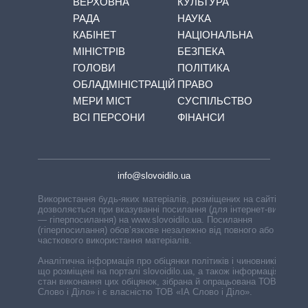
ВЕРХОВНА
КУЛЬТУРА
РАДА
НАУКА
КАБІНЕТ
НАЦІОНАЛЬНА
МІНІСТРІВ
БЕЗПЕКА
ГОЛОВИ
ПОЛІТИКА
ОБЛАДМІНІСТРАЦІЙ
ПРАВО
МЕРИ МІСТ
СУСПІЛЬСТВО
ВСІ ПЕРСОНИ
ФІНАНСИ
info@slovoidilo.ua
Використання будь-яких матеріалів, розміщених на сайті,
дозволяється при вказуванні посилання (для інтернет-видань
— гіперпосилання) на www.slovoidilo.ua. Посилання
(гіперпосилання) обов’язкове незалежно від повного або
часткового використання матеріалів.
Аналітична інформація про обіцянки політиків і чиновників,
що розміщені на порталі slovoidilo.ua, а також інформація про
стан виконання цих обіцянок, зібрана й опрацьована ТОВ «ІА
Слово і Діло» і є власністю ТОВ «ІА Слово і Діло».