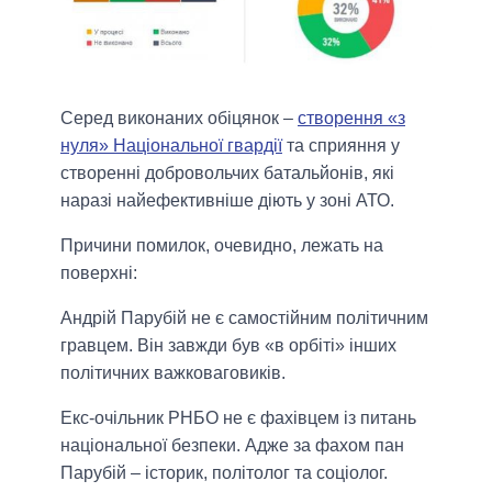
Серед виконаних обіцянок –
створення «з
нуля» Національної гвардії
та сприяння у
створенні добровольчих батальйонів, які
наразі найефективніше діють у зоні АТО.
Причини помилок, очевидно, лежать на
поверхні:
Андрій Парубій не є самостійним політичним
гравцем. Він завжди був «в орбіті» інших
політичних важковаговиків.
Екс-очільник РНБО не є фахівцем із питань
національної безпеки. Адже за фахом пан
Парубій – історик, політолог та соціолог.