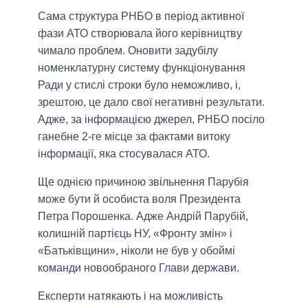
Сама структура РНБО в період активної
фази АТО створювала його керівництву
чимало проблем. Оновити задубілу
номенклатурну систему функціонування
Ради у стислі строки було неможливо, і,
зрештою, це дало свої негативні результати.
Адже, за інформацією джерел, РНБО посіло
ганебне 2-ге місце за фактами витоку
інформації, яка стосувалася АТО.
Ще однією причиною звільнення Парубія
може бути й особиста воля Президента
Петра Порошенка. Адже Андрій Парубій,
колишній партієць НУ, «Фронту змін» і
«Батьківщини», ніколи не був у обоймі
команди новообраного Глави держави.
Експерти натякають і на можливість