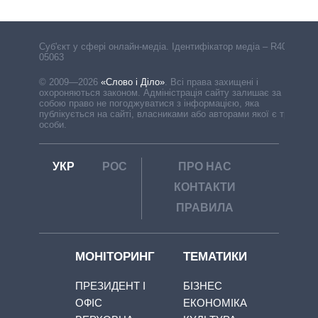
Cуб'єкт у сфері онлайн-медіа. Ідентифікатор медіа – R40-
05063
© 2009—2026
«Слово і Діло»
.
Всі права захищені і
охороняються законом. Адміністрація сайту залишає за
собою право не погоджуватися з інформацією, яка
публікується на сайті, власниками або авторами якої є треті
особи.
УКР
РОС
ПРО НАС
КОНТАКТИ
ПРАВИЛА
МОНІТОРИНГ
ТЕМАТИКИ
ПРЕЗИДЕНТ І
БІЗНЕС
ОФІС
ЕКОНОМІКА