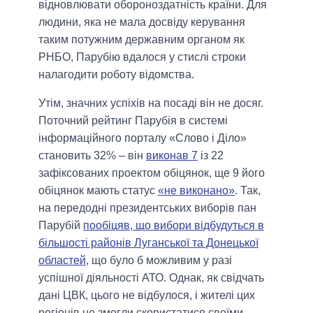
відновлювати обороноздатність країни. Для
людини, яка не мала досвіду керування
таким потужним державним органом як
РНБО, Парубію вдалося у стислі строки
налагодити роботу відомства.
Утім, значних успіхів на посаді він не досяг.
Поточний рейтинг Парубія в системі
інформаційного порталу «Слово і Діло»
становить 32% – він
виконав 7
із 22
зафіксованих проектом обіцянок, ще 9 його
обіцянок мають статус
«не виконано»
. Так,
на передодні президентських виборів пан
Парубій
пообіцяв, що вибори відбудуться в
більшості районів Луганської та Донецької
областей
, що було б можливим у разі
успішної діяльності АТО. Однак, як свідчать
дані ЦВК, цього не відбулося, і жителі цих
регіонів не змогли скористатися своїми