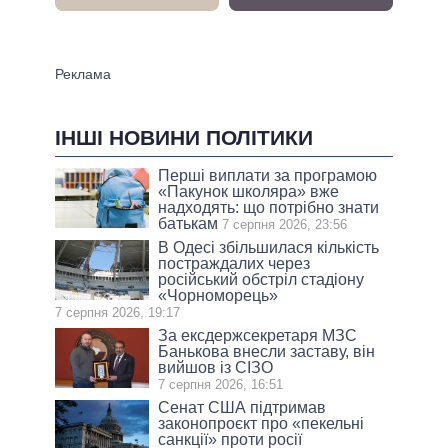
ІНШІ НОВИНИ ПОЛІТИКИ
Перші виплати за програмою
«Пакунок школяра» вже
надходять: що потрібно знати
батькам
7 серпня 2026, 23:56
В Одесі збільшилася кількість
постраждалих через
російський обстріл стадіону
«Чорноморець»
7 серпня 2026, 19:17
За ексдержсекретаря МЗС
Банькова внесли заставу, він
вийшов із СІЗО
7 серпня 2026, 16:51
Сенат США підтримав
законопроєкт про «пекельні
санкції» проти росії