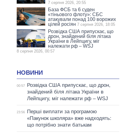
7 серпня 2026, 20:55
База ФСБ та 6 суден
«тіньового флоту»: СБС
атакували понад 100 ворожих
цілей росіян
7 серпня 2026, 18:05
Розвідка США припускає, що
дрон, знайдений біля літака
України в Лейпцигу, міг
належати рф – WSJ
8 серпня 2026, 00:57
НОВИНИ
Розвідка США припускає, що дрон,
00:57
знайдений біля літака України в
Лейпцигу, міг належати рф – WSJ
Перші виплати за програмою
23:56
«Пакунок школяра» вже надходять:
що потрібно знати батькам