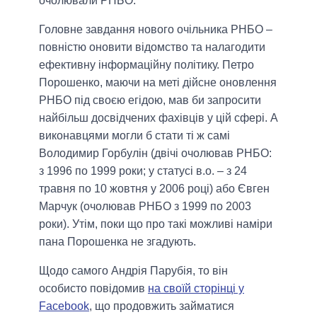
очолювали РНБО.
Головне завдання нового очільника РНБО –
повністю оновити відомство та налагодити
ефективну інформаційну політику. Петро
Порошенко, маючи на меті дійсне оновлення
РНБО під своєю егідою, мав би запросити
найбільш досвідчених фахівців у цій сфері. А
виконавцями могли б стати ті ж самі
Володимир Горбулін (двічі очолював РНБО:
з 1996 по 1999 роки; у статусі в.о. – з 24
травня по 10 жовтня у 2006 році) або Євген
Марчук (очолював РНБО з 1999 по 2003
роки). Утім, поки що про такі можливі наміри
пана Порошенка не згадують.
Щодо самого Андрія Парубія, то він
особисто повідомив
на своїй сторінці у
Facebook
, що продовжить займатися