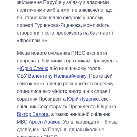
звільнення Парубія у зв’язку з власними
політичними амбіціями: не виключено, що
він стане ключовою фігурою у новому
проекті Турчинова-Яценюка, можливість
створення якого пророкують на базі партії
«Фронт змін».
Місце нового очільника РНБО експерти
пророчать близьким соратникам Президента
–
Юрію Стецю
або нинішньому голові
СБУ
Валентину Наливайченку
. Проте цей
список можна дещо розширити: в переліку
опинилися екс-міністр внутрішніх справ і
соратник Президента
Юрій Луценко
, екс-
очільник Секретаріату Президента Ющенка
Віктор Балога
, а також нинішній очільник
МВС
Арсен Аваков
. Усі ці кандидати – більш
досвідчені за Парубія, однак ніколи не