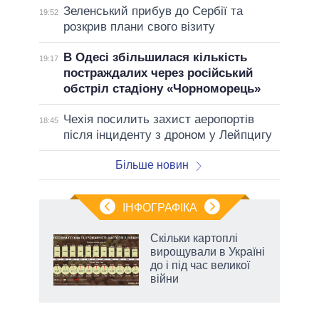
Зеленський прибув до Сербії та
19:52
розкрив плани свого візиту
В Одесі збільшилася кількість
19:17
постраждалих через російський
обстріл стадіону «Чорноморець»
Чехія посилить захист аеропортів
18:45
після інциденту з дроном у Лейпцигу
Більше новин
ІНФОГРАФІКА
Скільки картоплі
 за
вирощували в Україні
асть
до і під час великої
війни