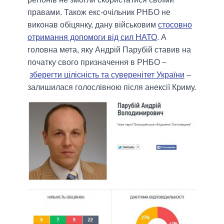
правами. Також екс-очільник РНБО не
виконав обіцянку, дану військовим
стосовно
отримання допомоги від сил НАТО
. А
головна мета, яку Андрій Парубій ставив на
початку свого призначення в РНБО –
зберегти цілісність та суверенітет України
–
залишилася голослівною після анексії Криму.