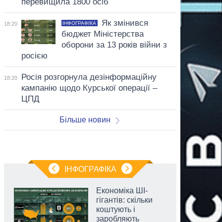
перевищила 1800 осіб
Як змінився
ІНФОГРАФІКА
18:20
бюджет Міністерства
оборони за 13 років війни з
росією
Росія розгорнула дезінформаційну
18:20
кампанію щодо Курської операції –
ЦПД
Більше новин
ІНФОГРАФІКА
Економіка ШІ-
гігантів: скільки
коштують і
заробляють