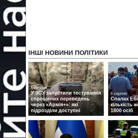
ІНШІ НОВИНИ ПОЛІТИКИ
6 серпня
У ЗСУ запустили тестування
6 серпня
спрощених переведень
Спалах Ебо
через «Армія+»: які
кількість 
підрозділи доступні
1800 осіб