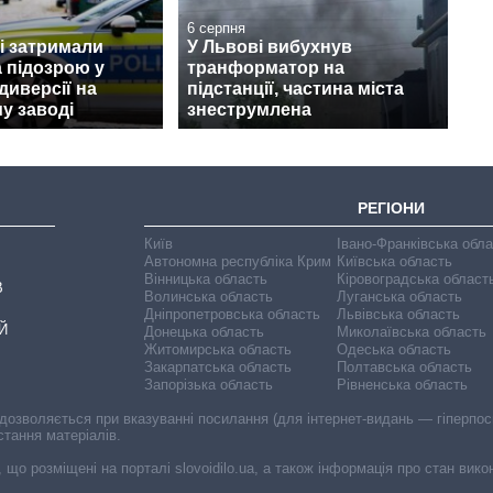
6 серпня
і затримали
У Львові вибухнув
а підозрою у
транформатор на
диверсії на
підстанції, частина міста
у заводі
знеструмлена
РЕГІОНИ
Київ
Івано-Франківська обл
Автономна республіка Крим
Київська область
Вінницька область
Кіровоградська област
В
Волинська область
Луганська область
Дніпропетровська область
Львівська область
Й
Донецька область
Миколаївська область
Житомирська область
Одеська область
Закарпатська область
Полтавська область
Запорізька область
Рівненська область
 дозволяється при вказуванні посилання (для інтернет-видань — гіперпоси
стання матеріалів.
, що розміщені на порталі slovoidilo.ua, а також інформація про стан вик