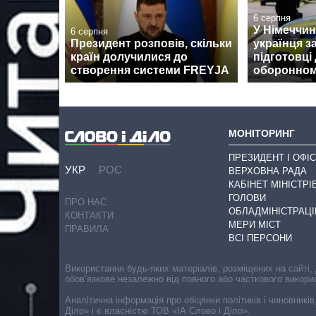
6 серпня
У Німеччин
6 серпня
Президент розповів, скільки
українця з
країн долучилися до
підготовці 
створення системи FREYJA
оборонном
МОНІТОРИНГ
ПРЕЗИДЕНТ І ОФІС
УКР
РОС
ВЕРХОВНА РАДА
КАБІНЕТ МІНІСТРІ
ГОЛОВИ
ПРО НАС
ОБЛАДМІНІСТРАЦІ
КОНТАКТИ
МЕРИ МІСТ
ПРАВИЛА
ВСІ ПЕРСОНИ
Використання будь-яких матеріалів, розміщених на сайті,
обов’язкове незалежно від повного або часткового викори
Аналітична інформація про обіцянки політиків і чиновників
Діло» і є власністю ТОВ «ІА Слово і Діло».