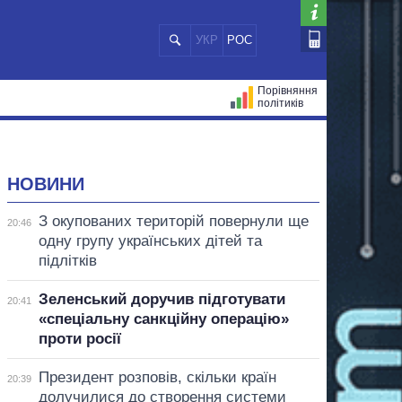
УКР
РОС
Порівняння
політиків
ЦІЙ
МЕРИ МІСТ
ВСІ ПЕРСОНИ
НОВИНИ
З окупованих територій повернули ще
20:46
одну групу українських дітей та
підлітків
Зеленський доручив підготувати
20:41
«спеціальну санкційну операцію»
проти росії
Президент розповів, скільки країн
20:39
долучилися до створення системи