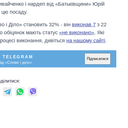
вайченко і нардеп від «Батьківщини» Юрій
 цю посаду.
о і Діло» становить 32% - він
виконав 7
з 22
го обіцянок мають статус
«не виконано»
. Які
роцесі виконання, дивіться
на нашому сайті
.
У TELEGRAM
Підписатися
ід «Слово і діло»
ділитися:
Скільки картоплі
вирощували в
Україні до і під час
великої війни