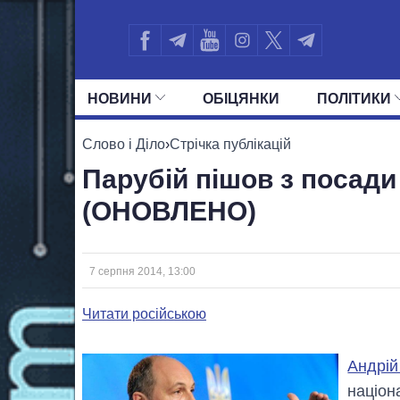
НОВИНИ
ОБIЦЯНКИ
ПОЛIТИКИ
УСІ ПОЛІТИКИ
ПРЕЗИДЕНТ І ОФ
Слово і Діло
›
Стрічка публікацій
Парубій пішов з посад
(ОНОВЛЕНО)
7 серпня 2014, 13:00
Читати російською
Андрій
націон