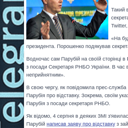
Такий 
секрет
Twitte
«На бу
президента. Порошенко подякував секрет
Водночас сам Парубій на своїй сторінці в
з посади Секретаря РНБО України. В час 
неприйнятним».
В свою чергу, як повідомила прес-служб
Парубія про відставку. Зокрема, своїм ук
Парубія з посади секретаря РНБО.
Як відомо, 4 серпня в деяких ЗМІ з'явил
Парубій
написав заяву про відставку
з за