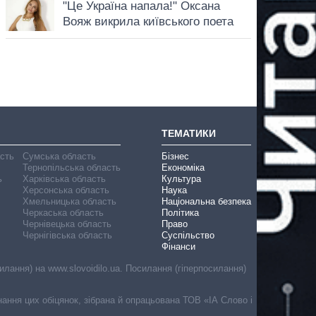
ТЕМАТИКИ
асть
Сумська область
Бізнес
Тернопільська область
Економіка
ь
Харківська область
Культура
Херсонська область
Наука
Хмельницька область
Національна безпека
Черкаська область
Політика
Чернівецька область
Право
Чернігівська область
Суспільство
Фінанси
лання) на www.slovoidilo.ua. Посилання (гіперпосилання)
онання цих обіцянок, зібрана й опрацьована ТОВ «ІА Слово і