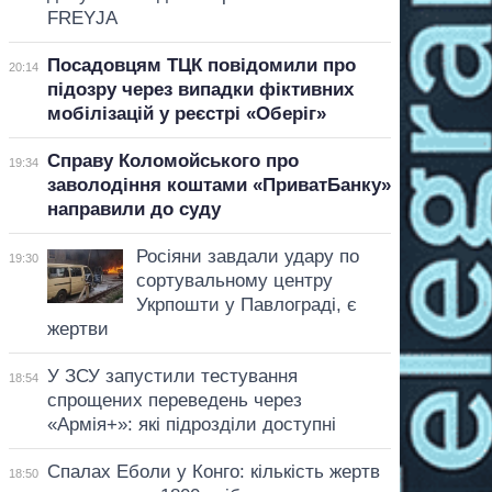
FREYJA
Посадовцям ТЦК повідомили про
20:14
підозру через випадки фіктивних
мобілізацій у реєстрі «Оберіг»
Справу Коломойського про
19:34
заволодіння коштами «ПриватБанку»
направили до суду
Росіяни завдали удару по
19:30
сортувальному центру
Укрпошти у Павлограді, є
жертви
У ЗСУ запустили тестування
18:54
спрощених переведень через
«Армія+»: які підрозділи доступні
Спалах Еболи у Конго: кількість жертв
18:50