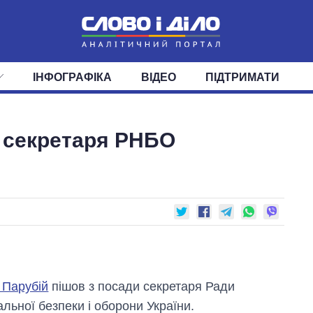
ІНФОГРАФІКА
ВІДЕО
ПІДТРИМАТИ
ІС
СТРІЧКА
ВЕРХОВНА РАДА
ПОДІЇ
СТАТТІ
КАБІНЕТ МІНІСТРІВ
ДУМКИ
ОГЛЯДИ
ГОЛОВИ ОБЛАДМІНІСТРА
ДАЙДЖЕСТИ
и секретаря РНБО
ПОЛІТИКА
ДЕПУТАТИ
ЕКОНОМІКА
КОМІТЕТИ
СУСПІЛЬСТВО
ФРАКЦІЇ
ОКРУГИ
СВІТ
 Парубій
пішов з посади секретаря Ради
альної безпеки і оборони України.