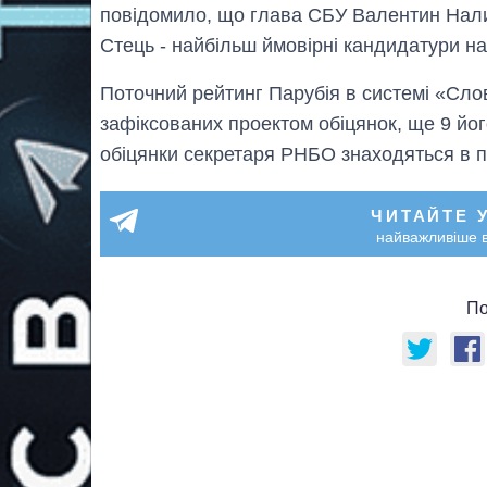
повідомило, що глава СБУ Валентин Нали
Стець - найбільш ймовірні кандидатури на
Поточний рейтинг Парубія в системі «Слов
зафіксованих проектом обіцянок, ще 9 йо
обіцянки секретаря РНБО знаходяться в п
ЧИТАЙТЕ 
найважливіше в
По