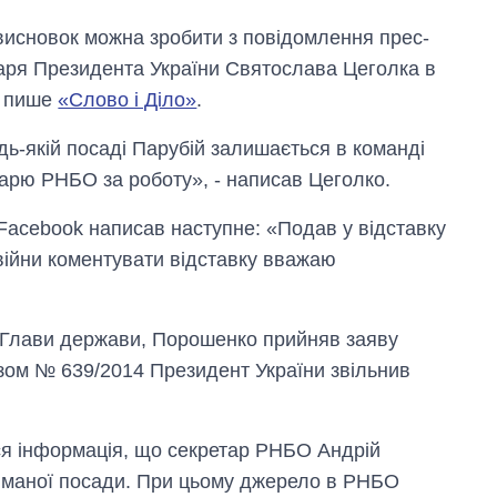
висновок можна зробити з повідомлення прес-
аря Президента України Святослава Цеголка в
r, пише
«Слово і Діло»
.
дь-якій посаді Парубій залишається в команді
арю РНБО за роботу», - написав Цеголко.
 Facebook написав наступне: «Подав у відставку
війни коментувати відставку вважаю
а Глави держави, Порошенко прийняв заяву
азом № 639/2014 Президент України звільнив
ася інформація, що секретар РНБО Андрій
йманої посади. При цьому джерело в РНБО