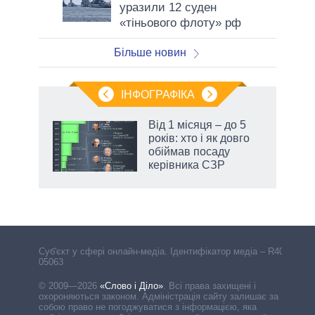
уразили 12 суден
«тіньового флоту» рф
Більше новин
ІНФОГРАФІКА
Від 1 місяця – до 5
ть
років: хто і як довго
обіймав посаду
керівника СЗР
Cуб'єкт у сфері онлайн-медіа. Ідентифікатор медіа – R40-
05063
© 2009—2026
«Слово і Діло»
.
Всі права захищені і
охороняються законом. Адміністрація сайту залишає за
собою право не погоджуватися з інформацією, яка