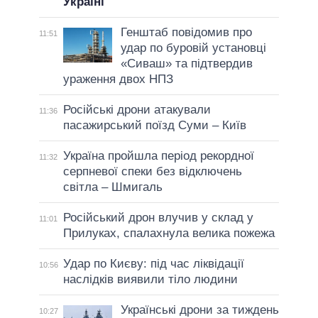
Україні
Генштаб повідомив про
11:51
удар по буровій установці
«Сиваш» та підтвердив
ураження двох НПЗ
Російські дрони атакували
11:36
пасажирський поїзд Суми – Київ
Україна пройшла період рекордної
11:32
серпневої спеки без відключень
світла – Шмигаль
Російський дрон влучив у склад у
11:01
Прилуках, спалахнула велика пожежа
Удар по Києву: під час ліквідації
10:56
наслідків виявили тіло людини
Українські дрони за тиждень
10:27