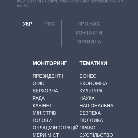
публікується на сайті, власниками або авторами якої є треті
особи.
УКР
РОС
ПРО НАС
КОНТАКТИ
ПРАВИЛА
МОНІТОРИНГ
ТЕМАТИКИ
ПРЕЗИДЕНТ І
БІЗНЕС
ОФІС
ЕКОНОМІКА
ВЕРХОВНА
КУЛЬТУРА
РАДА
НАУКА
КАБІНЕТ
НАЦІОНАЛЬНА
МІНІСТРІВ
БЕЗПЕКА
ГОЛОВИ
ПОЛІТИКА
ОБЛАДМІНІСТРАЦІЙ
ПРАВО
МЕРИ МІСТ
СУСПІЛЬСТВО