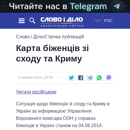
УКР
РОС
НОВИНИ
Слово і Діло
›
Стрічка публікацій
Карта біженців зі
ОБIЦЯНКИ
СТРІЧКА
ПОЛІТИКА
сходу та Криму
ПОДІЇ
ЕКОНОМІКА
ПОЛIТИКИ
СТАТТІ
СУСПІЛЬСТВО
ІНФОГРАФІКА
ДУМКИ
СВІТ
УСІ ПОЛІТИКИ
5 серпня 2014, 20:54
ОГЛЯДИ
ПРЕЗИДЕНТ І ОФІС
ВІДЕО
Читати російською
ДАЙДЖЕСТИ
ВЕРХОВНА РАДА
ПІДТРИМАТИ
КАБІНЕТ МІНІСТРІВ
Ситуація щодо біженців зі сходу та Криму в
ГОЛОВИ ОБЛАДМІНІСТРАЦІЙ
Україні
за інформацією Управління
ПОРІВНЯННЯ ПОЛІТИКІВ
МЕРИ МІСТ
Верховного комісара ООН у справах
біженців в Україні станом на 04.08.2014.
ВСІ ПЕРСОНИ