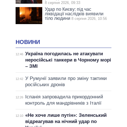
8 серпня 2026, 09:33
Удар по Києву: під час
ліквідації наслідків виявили
тіло людини
8 серпня 2026, 10:56
НОВИНИ
Україна погодилась не атакувати
12:46
неросійські танкери в Чорному морі
– ЗМІ
У Румунії заявили про зміну тактики
12:42
російських дронів
Іспанія запровадила прикордонний
12:26
контроль для мандрівників з Італії
«Не хоче лише путін»: Зеленський
12:10
відреагував на нічний удар по