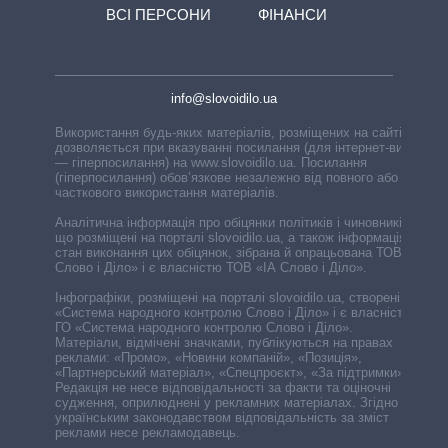
ВСІ ПЕРСОНИ
ФІНАНСИ
info@slovoidilo.ua
Використання будь-яких матеріалів, розміщених на сайті,
дозволяється при вказуванні посилання (для інтернет-видань
— гіперпосилання) на www.slovoidilo.ua. Посилання
(гіперпосилання) обов’язкове незалежно від повного або
часткового використання матеріалів.
Аналітична інформація про обіцянки політиків і чиновників,
що розміщені на порталі slovoidilo.ua, а також інформація про
стан виконання цих обіцянок, зібрана й опрацьована ТОВ «ІА
Слово і Діло» і є власністю ТОВ «ІА Слово і Діло».
Інфографіки, розміщені на порталі slovoidilo.ua, створені ГО
«Система народного контролю Слово і Діло» і є власністю
ГО «Система народного контролю Слово і Діло».
Матеріали, відмічені значками, публікуються на правах
реклами: «Промо», «Новини компаній», «Позиція»,
«Партнерський матеріал», «Спецпроєкт», «За підтримки».
Редакція не несе відповідальності за факти та оціночні
судження, оприлюднені у рекламних матеріалах. Згідно з
українським законодавством відповідальність за зміст
реклами несе рекламодавець.