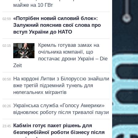
майже на 10 ГВт
«Потрібен новий силовий блок»:
02:59
Залужний пояснив свої слова про
вступ України до НАТО
Кремль готував замах на
02:15
очільника компанії, що
постачає дрони Україні – Die
Zeit
На кордоні Литви з Білоруссю знайшли
00:58
вже третій підземний тунель для
нелегальних мігрантів
Українська служба «Голосу Америки»
00:26
відновлює роботу після тривалої паузи
Кабмін готує пакет рішень для
23:45
безперебійної роботи бізнесу після