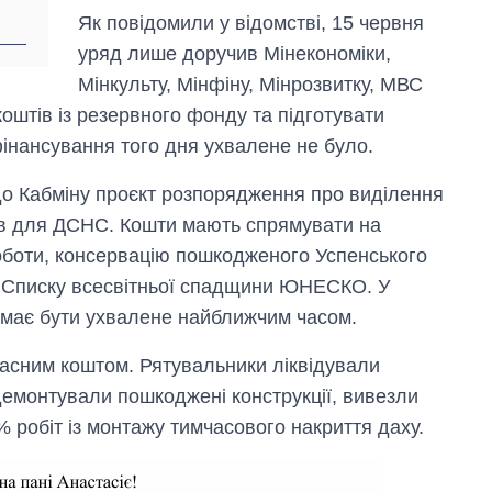
рф
Як повідомили у відомстві, 15 червня
уряд лише доручив Мінекономіки,
Мінкульту, Мінфіну, Мінрозвитку, МВС
штів із резервного фонду та підготувати
фінансування того дня ухвалене не було.
до Кабміну проєкт розпорядження про виділення
рав для ДСНС. Кошти мають спрямувати на
оботи, консервацію пошкодженого Успенського
до Списку всесвітньої спадщини ЮНЕСКО. У
у має бути ухвалене найближчим часом.
сним коштом. Рятувальники ліквідували
демонтували пошкоджені конструкції, вивезли
% робіт із монтажу тимчасового накриття даху.