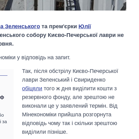
а Зеленського
та прем'єрки
Юлії
пенського собору Києво-Печерської лаври не
рвня.
оміки у відповідь на запит.
Так, після обстрілу Києво-Печерської
лаври Зеленський і Свириденко
обіцяли
того ж дня виділити кошти з
резервного фонду, але зрештою не
рф
виконали це у заявлений термін. Від
Вісім масованих
Мінекономіки прийшла розгорнута
бо
ударів по Україні
і за
відповідь чому так і скільки зрештою
за літо: Київ та
область стали
виділили пізніше.
головною ціллю