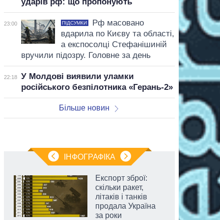
ударів рф: що пропонують
Рф масовано
ПІДСУМКИ
23:00
вдарила по Києву та області,
а експосолці Стефанішиній
вручили підозру. Головне за день
У Молдові виявили уламки
22:18
російського безпілотника «Герань-2»
Більше новин
ІНФОГРАФІКА
Експорт зброї:
скільки ракет,
літаків і танків
продала Україна
за роки