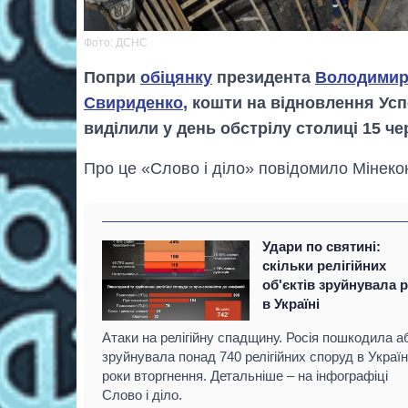
Фото: ДСНС
Попри
обіцянку
президента
Володимир
Свириденко
, кошти на відновлення Ус
виділили у день обстрілу столиці 15 че
Про це «Слово і діло» повідомило Мінекон
Удари по святині:
скільки релігійних
об'єктів зруйнувала 
в Україні
Атаки на релігійну спадщину. Росія пошкодила а
зруйнувала понад 740 релігійних споруд в Україн
роки вторгнення. Детальніше – на інфографіці
Слово і діло.