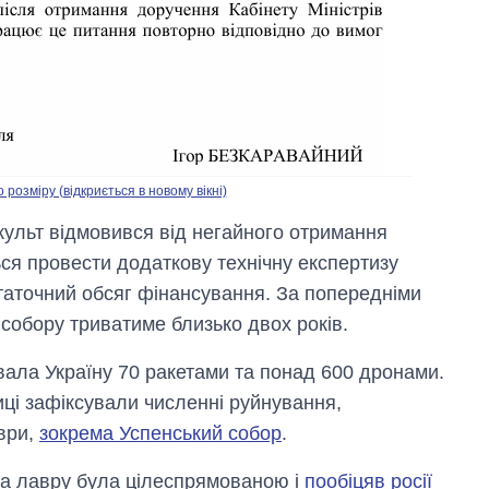
озміру (відкриється в новому вікні)
культ відмовився від негайного отримання
ься провести додаткову технічну експертизу
статочний обсяг фінансування. За попередніми
собору триватиме близько двох років.
увала Україну 70 ракетами та понад 600 дронами.
иці зафіксували численні руйнування,
ври,
зокрема Успенський собор
.
на лавру була цілеспрямованою і
пообіцяв росії