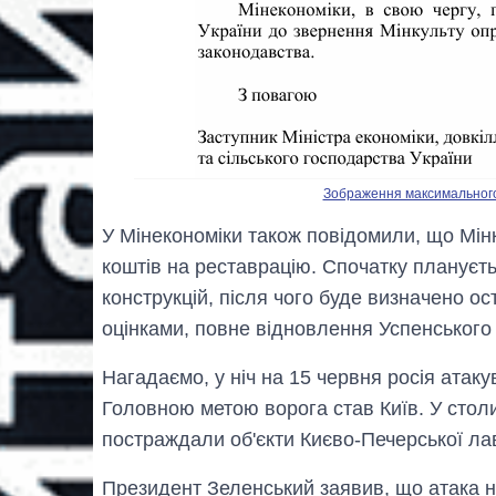
Зображення максимального р
У Мінекономіки також повідомили, що Мін
коштів на реставрацію. Спочатку плануєт
конструкцій, після чого буде визначено о
оцінками, повне відновлення Успенського 
Нагадаємо, у ніч на 15 червня росія атак
Головною метою ворога став Київ. У стол
постраждали об'єкти Києво-Печерської ла
Президент Зеленський заявив, що атака 