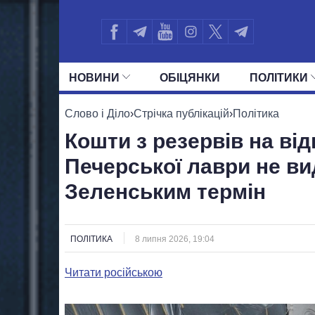
НОВИНИ
ОБIЦЯНКИ
ПОЛIТИКИ
УСІ ПОЛІТИКИ
ПРЕЗИДЕНТ І ОФ
Слово і Діло
›
Стрічка публікацій
›
Політика
Кошти з резервів на ві
Печерської лаври не ви
Зеленським термін
ПОЛІТИКА
8 липня 2026, 19:04
Читати російською