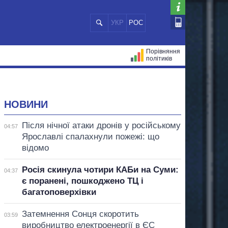
УКР
РОС
Порівняння
політиків
ЦІЙ
МЕРИ МІСТ
ВСІ ПЕРСОНИ
НОВИНИ
Після нічної атаки дронів у російському
04:57
Ярославлі спалахнули пожежі: що
відомо
Росія скинула чотири КАБи на Суми:
04:37
є поранені, пошкоджено ТЦ і
багатоповерхівки
Затемнення Сонця скоротить
03:59
виробництво електроенергії в ЄС