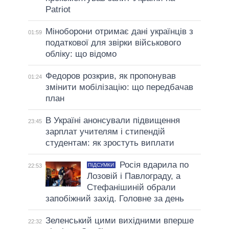
Patriot
Міноборони отримає дані українців з
01:59
податкової для звірки військового
обліку: що відомо
Федоров розкрив, як пропонував
01:24
змінити мобілізацію: що передбачав
план
В Україні анонсували підвищення
23:45
зарплат учителям і стипендій
студентам: як зростуть виплати
Росія вдарила по
ПІДСУМКИ
22:53
Лозовій і Павлограду, а
Стефанішиній обрали
запобіжний захід. Головне за день
Зеленський цими вихідними вперше
22:32