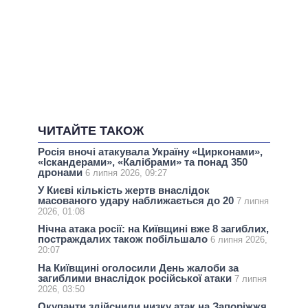
ЧИТАЙТЕ ТАКОЖ
Росія вночі атакувала Україну «Цирконами»,
«Іскандерами», «Калібрами» та понад 350
дронами
6 липня 2026, 09:27
У Києві кількість жертв внаслідок
масованого удару наближається до 20
7 липня
2026, 01:08
Нічна атака росії: на Київщині вже 8 загиблих,
постраждалих також побільшало
6 липня 2026,
20:07
На Київщині оголосили День жалоби за
загиблими внаслідок російської атаки
7 липня
2026, 03:50
Окупанти здійснили низку атак на Запоріжжя,