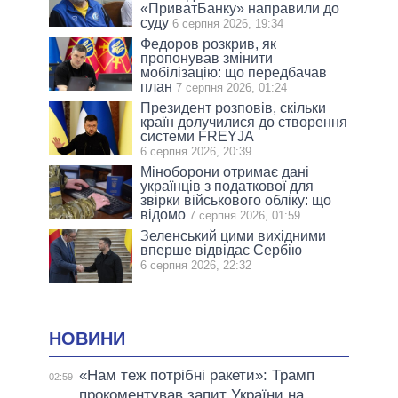
«ПриватБанку» направили до
суду
6 серпня 2026, 19:34
Федоров розкрив, як
пропонував змінити
мобілізацію: що передбачав
план
7 серпня 2026, 01:24
Президент розповів, скільки
країн долучилися до створення
системи FREYJA
6 серпня 2026, 20:39
Міноборони отримає дані
українців з податкової для
звірки військового обліку: що
відомо
7 серпня 2026, 01:59
Зеленський цими вихідними
вперше відвідає Сербію
6 серпня 2026, 22:32
НОВИНИ
«Нам теж потрібні ракети»: Трамп
02:59
прокоментував запит України на