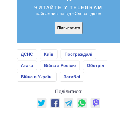
ЧИТАЙТЕ У TELEGRAM
найважливіше від «Слово і діло»
Підписатися
ДСНС
Київ
Постраждалі
Атака
Війна з Росією
Обстріл
Війна в Україні
Загиблі
Поділитися: