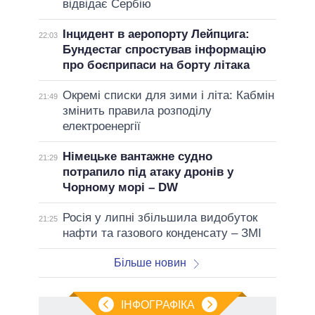
відвідає Сербію
Інцидент в аеропорту Лейпцига:
22:03
Бундестаг спростував інформацію
про боєприпаси на борту літака
Окремі списки для зими і літа: Кабмін
21:49
змінить правила розподілу
електроенергії
Німецьке вантажне судно
21:29
потрапило під атаку дронів у
Чорному морі – DW
Росія у липні збільшила видобуток
21:25
нафти та газового конденсату – ЗМІ
Більше новин
ІНФОГРАФІКА