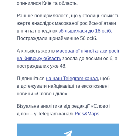
опинилися Київ та область.
Раніше повідомлялося, що у столиці кількість
жертв внаслідок масованої російської атаки
в ніч на понеділок
збільшилася до 18 осіб.
Постраждали щонайменше 56 осіб.
А кількість жертв
масованої нічної атаки росії
на Київську область
зросла до восьми осіб, а
постраждалих уже 48.
Підпишіться
на наш Telegram-канал
, щоб
відстежувати найцікавіші та ексклюзивні
новини «Слово і діло».
Візуальна аналітика від редакції «Слово і
діло» – у Telegram-каналі
Pics&Maps
.