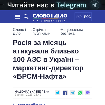
УКР
РОС
НОВИНИ
Слово і
›
Стрічка
›
Національна
Діло
публікацій
безпека
ОБIЦЯНКИ
СТРІЧКА
ПОЛІТИКА
Росія за місяць
ПОДІЇ
ЕКОНОМІКА
атакувала близько
ПОЛIТИКИ
СТАТТІ
СУСПІЛЬСТВО
100 АЗС в Україні –
ІНФОГРАФІКА
ДУМКИ
СВІТ
УСІ ПОЛІТИКИ
маркетинг-директор
ОГЛЯДИ
ПРЕЗИДЕНТ І ОФІС
ВІДЕО
«БРСМ-Нафта»
ДАЙДЖЕСТИ
ВЕРХОВНА РАДА
ПІДТРИМАТИ
КАБІНЕТ МІНІСТРІВ
ГОЛОВИ ОБЛАДМІНІСТРАЦІЙ
ПОРІВНЯННЯ ПОЛІТИКІВ
НАЦІОНАЛЬНА БЕЗПЕКА
МЕРИ МІСТ
6 липня 2026, 18:49
ВСІ ПЕРСОНИ