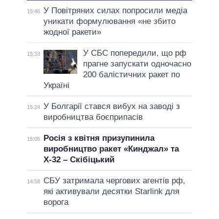
У Повітряних силах попросили медіа
15:46
уникати формулювання «не збито
жодної ракети»
У СБС попередили, що рф
15:33
прагне запускати одночасно
200 балістичних ракет по
Україні
У Болгарії стався вибух на заводі з
15:24
виробництва боєприпасів
Росія з квітня призупинила
15:05
виробництво ракет «Кинджал» та
Х-32 – Скібіцький
СБУ затримала чергових агентів рф,
14:58
які активували десятки Starlink для
ворога