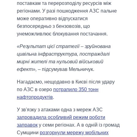
поставкам та перерозподілу ресурсів між
регіонами. У разі пошкодження АЗС пальне
може оперативно відпускатися
безпосередньо з бензовозів, що
унеможливлює блокування постачання.
«Результат цієї стратегії – зруйнована
цивільна інфраструктура, постраждалі
мирні жителі та нульовий військовий
ефект»,
– підсумував Мельничук.
Нагадаємо, нещодавно в Києві після удару
по АЗС в озеро
потрапило 350 тонн
нафтопродуктів
.
У зв'язку з атаками одна з мереж АЗС
запровадила особливий режим роботи
заправок
у семи регіонах. А в одній із громад
Сумщини
розгорнули мережу мобільних