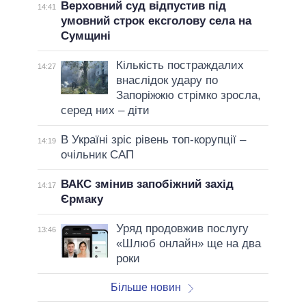
Верховний суд відпустив під
14:41
умовний строк ексголову села на
Сумщині
Кількість постраждалих
14:27
внаслідок удару по
Запоріжжю стрімко зросла,
серед них – діти
В Україні зріс рівень топ-корупції –
14:19
очільник САП
ВАКС змінив запобіжний захід
14:17
Єрмаку
Уряд продовжив послугу
13:46
«Шлюб онлайн» ще на два
роки
Більше новин