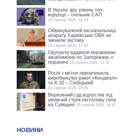
В Україні зріс рівень топ-
корупції – очільник САП
10 серпня 2026, 14:19
Обвинуваченій ексначальниці
апарату Харківської ОВА не
змінили заставу
10 серпня 2026, 12:40
Окупанти вдарили керованою
авіабомбою по Запоріжжю, є
поранені
10 серпня 2026, 12:35
Росія з квітня призупинила
виробництво ракет «Кинджал»
та Х-32 – Скібіцький
10 серпня 2026, 15:05
Верховний суд відпустив під
умовний строк ексголову села
на Сумщині
10 серпня 2026, 14:41
НОВИНИ