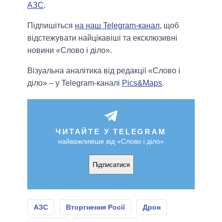
АЗС
.
Підпишіться
на наш Telegram-канал
, щоб
відстежувати найцікавіші та ексклюзивні
новини «Слово і діло».
Візуальна аналітика від редакції «Слово і
діло» – у Telegram-каналі
Pics&Maps
.
ЧИТАЙТЕ У TELEGRAM
найважливіше від «Слово і діло»
Підписатися
АЗС
Вторгнення Росії
Дрон