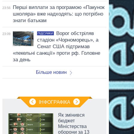
Перші виплати за програмою «Пакунок
23:56
школяра» вже надходять: що потрібно
знати батькам
Ворог обстріляв
ПІДСУМКИ
23:09
стадіон «Чорноморець», а
Сенат США підтримав
«пекельні санкції» проти рф. Головне
за день
Більше новин
ІНФОГРАФІКА
Як змінився
бюджет
Міністерства
оборони за 13