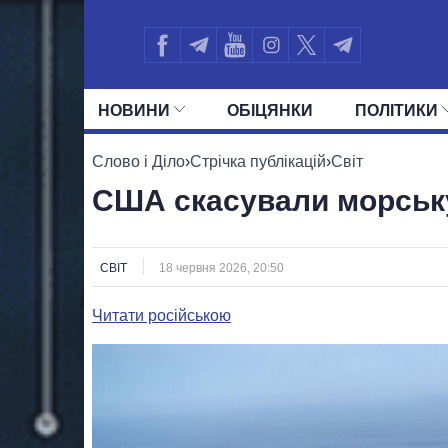
НОВИНИ
ОБIЦЯНКИ
ПОЛIТИКИ
УСІ ПОЛІТИКИ
ПРЕЗИДЕНТ І ОФ
Слово і Діло
›
Стрічка публікацій
›
Світ
США скасували морську
СВІТ
18 червня 2026, 20:50
Читати російською