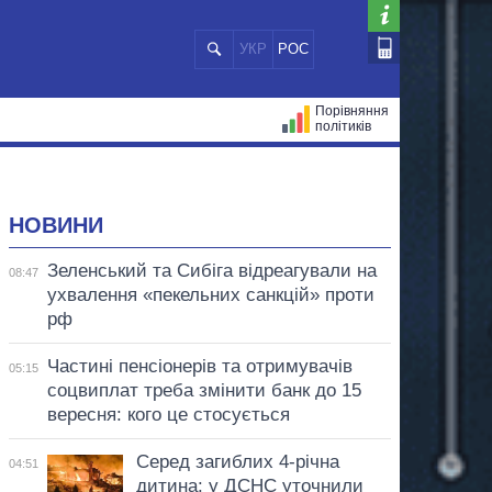
УКР
РОС
Порівняння
політиків
ЦІЙ
МЕРИ МІСТ
ВСІ ПЕРСОНИ
НОВИНИ
Зеленський та Сибіга відреагували на
08:47
ухвалення «пекельних санкцій» проти
рф
Частині пенсіонерів та отримувачів
05:15
соцвиплат треба змінити банк до 15
вересня: кого це стосується
Серед загиблих 4-річна
04:51
дитина: у ДСНС уточнили