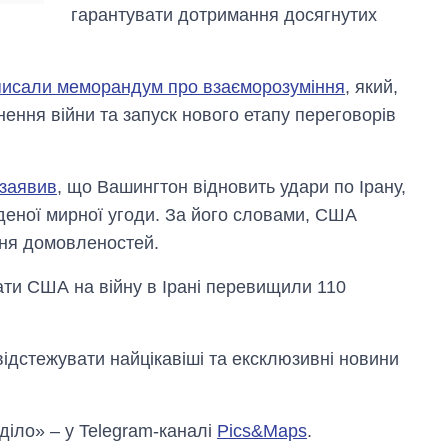
СЗР
гарантувати дотримання досягнутих
писали меморандум про взаєморозуміння
, який,
ення війни та запуск нового етапу переговорів
 заявив
, що Вашингтон відновить удари по Ірану,
деної мирної угоди. За його словами, США
ння домовленостей.
рати США на війну в Ірані перевищили 110
відстежувати найцікавіші та ексклюзивні новини
 діло» – у Telegram-каналі
Pics&Maps
.