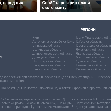
, серед них
Сербії та розкрив плани
свого візиту
РЕГІОНИ
Київ
Івано-Франківська обл
Автономна республіка Крим
Київська область
Вінницька область
Кіровоградська област
В
Волинська область
Луганська область
Дніпропетровська область
Львівська область
Й
Донецька область
Миколаївська область
Житомирська область
Одеська область
Закарпатська область
Полтавська область
Запорізька область
Рівненська область
 дозволяється при вказуванні посилання (для інтернет-видань — гіперпоси
стання матеріалів.
, що розміщені на порталі slovoidilo.ua, а також інформація про стан вик
і ГО «Система народного контролю Слово і Діло» і є власністю ГО «Систе
еклами: «Промо», «Новини компаній», «Позиція», «Партнерський матеріал
судження, оприлюднені у рекламних матеріалах. Згідно з українським зак