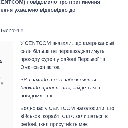
CENTCOM) повідомило про припинення
шення ухвалено відповідно до
оцмережі X.
У CENTCOM вказали, що американські
сили більше не перешкоджатимуть
проходу суден у районі Перської та
а
Оманської заток.
я
«Усі заходи щодо забезпечення
ША,
блокади припинено»,
– йдеться в
повідомленні.
 –
Водночас у CENTCOM наголосили, що
Від 1 місяця – до 5
років: хто і як
військові кораблі США залишаться в
довго обіймав
регіоні. Їхня присутність має
посаду керівника