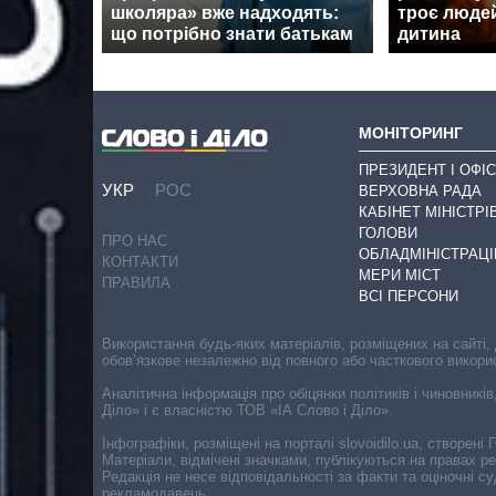
школяра» вже надходять:
троє людей
що потрібно знати батькам
дитина
МОНІТОРИНГ
ПРЕЗИДЕНТ І ОФІС
УКР
РОС
ВЕРХОВНА РАДА
КАБІНЕТ МІНІСТРІ
ГОЛОВИ
ПРО НАС
ОБЛАДМІНІСТРАЦІ
КОНТАКТИ
МЕРИ МІСТ
ПРАВИЛА
ВСІ ПЕРСОНИ
Використання будь-яких матеріалів, розміщених на сайті,
обов’язкове незалежно від повного або часткового викори
Аналітична інформація про обіцянки політиків і чиновників
Діло» і є власністю ТОВ «ІА Слово і Діло».
Інфографіки, розміщені на порталі slovoidilo.ua, створен
Матеріали, відмічені значками, публікуються на правах р
Редакція не несе відповідальності за факти та оціночні 
рекламодавець.