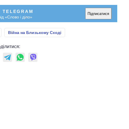
У TELEGRAM
Підписатися
ід «Слово і діло»
Війна на Близькому Сході
ділитися: