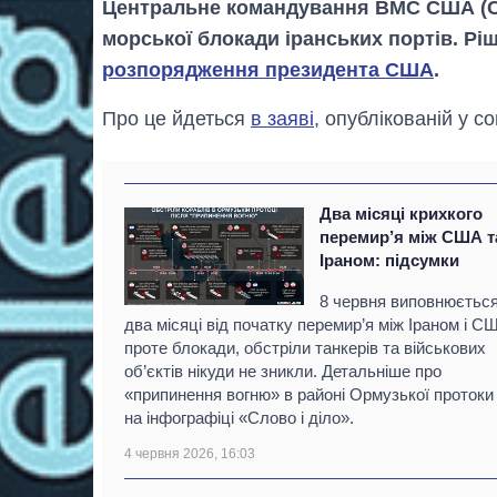
Центральне командування ВМС США (
морської блокади іранських портів. Рі
розпорядження президента США
.
Про це йдеться
в заяві
, опублікованій у с
Два місяці крихкого
перемир’я між США т
Іраном: підсумки
8 червня виповнюєтьс
два місяці від початку перемир’я між Іраном і С
проте блокади, обстріли танкерів та військових
об’єктів нікуди не зникли. Детальніше про
«припинення вогню» в районі Ормузької протоки
на інфографіці «Слово і діло».
4 червня 2026, 16:03