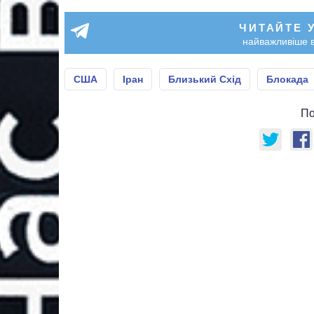
ЧИТАЙТЕ 
найважливіше в
США
Іран
Близький Схід
Блокада
По