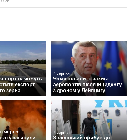
09:36
7 серпня
по портах можуть
Чехія посилить захист
ротити експорт
аеропортів після інциденту
го зерна
з дроном у Лейпцигу
і через
7 серпня
атаку загинули
Зеленський прибув до