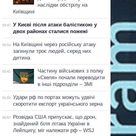
наслідки обстрілу на
Київщині
У Києві після атаки балістикою у
03:47
двох районах сталися пожежі
На Київщині через російську атаку
02:53
загинули троє людей, серед них
дитина
Частину військових з полку
02:41
«Скеля» почали переводити
в інші підрозділи – ЗМІ
Удари рф по портах можуть удвічі
01:59
скоротити експорт українського зерна
Розвідка США припускає, що дрон,
00:57
знайдений біля літака України в
Лейпцигу, міг належати рф – WSJ