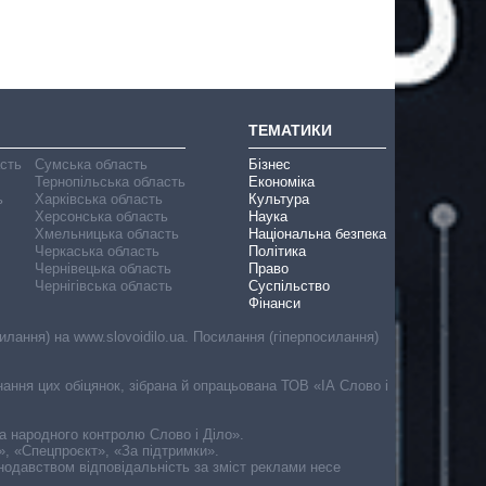
ТЕМАТИКИ
асть
Сумська область
Бізнес
Тернопільська область
Економіка
ь
Харківська область
Культура
Херсонська область
Наука
Хмельницька область
Національна безпека
Черкаська область
Політика
Чернівецька область
Право
Чернігівська область
Суспільство
Фінанси
лання) на www.slovoidilo.ua. Посилання (гіперпосилання)
онання цих обіцянок, зібрана й опрацьована ТОВ «ІА Слово і
ма народного контролю Слово і Діло».
», «Спецпроєкт», «За підтримки».
онодавством відповідальність за зміст реклами несе