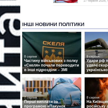
17 червня 2026, 
ІНШІ НОВИНИ ПОЛІТИКИ
8 серпня
8 серпня
Частину військових з полку
Удари рф 
«Скеля» почали переводити
удвічі ско
в інші підрозділи – ЗМІ
українсько
7 серпня
8 серпня
Перші виплати за
На Київщин
програмою «Пакунок
російську 