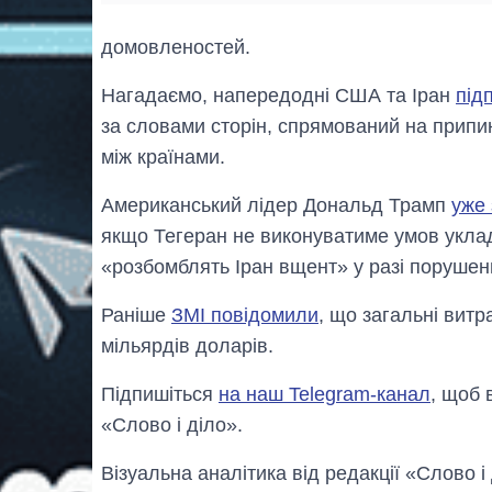
домовленостей.
Нагадаємо, напередодні США та Іран
під
за словами сторін, спрямований на припин
між країнами.
Американський лідер Дональд Трамп
уже
якщо Тегеран не виконуватиме умов укла
«розбомблять Іран вщент» у разі поруше
Раніше
ЗМІ повідомили
, що загальні вит
мільярдів доларів.
Підпишіться
на наш Telegram-канал
, щоб 
«Слово і діло».
Візуальна аналітика від редакції «Слово і