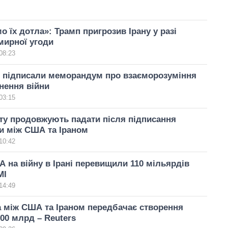
 їх дотла»: Трамп пригрозив Ірану у разі
мирної угоди
08:23
н підписали меморандум про взаєморозуміння
нення війни
03:15
ту продовжують падати після підписання
и між США та Іраном
10:42
 на війну в Ірані перевищили 110 мільярдів
МІ
14:49
 між США та Іраном передбачає створення
00 млрд – Reuters