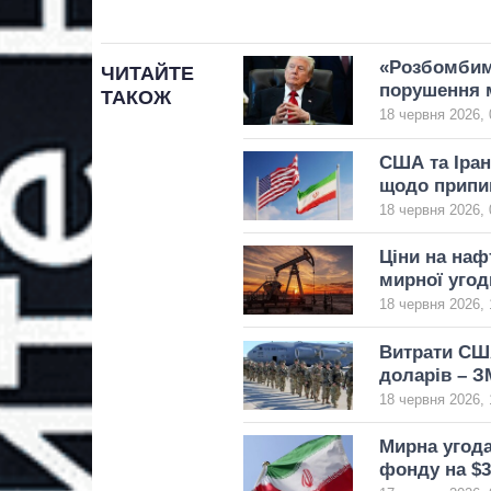
«Розбомбимо
ЧИТАЙТЕ
порушення 
ТАКОЖ
18 червня 2026, 
США та Іра
щодо припи
18 червня 2026, 
Ціни на наф
мирної угод
18 червня 2026, 
Витрати США
доларів – З
18 червня 2026, 
Мирна угода
фонду на $3