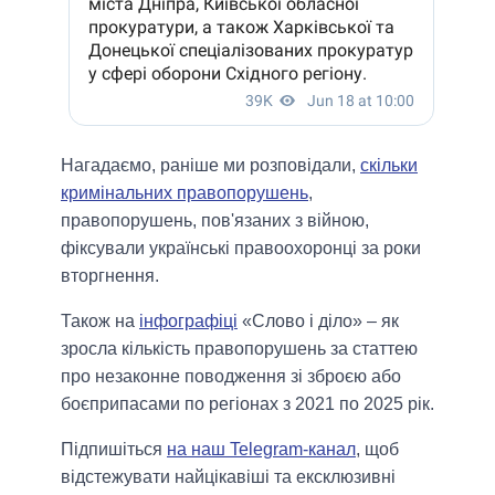
Нагадаємо, раніше ми розповідали,
скільки
кримінальних правопорушень
,
правопорушень, пов'язаних з війною,
фіксували українські правоохоронці за роки
вторгнення.
Також на
інфографіці
«Слово і діло» – як
зросла кількість правопорушень за статтею
про незаконне поводження зі зброєю або
боєприпасами по регіонах з 2021 по 2025 рік.
Підпишіться
на наш Telegram-канал
, щоб
відстежувати найцікавіші та ексклюзивні