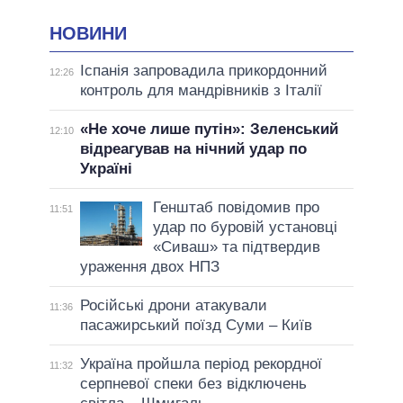
НОВИНИ
Іспанія запровадила прикордонний
12:26
контроль для мандрівників з Італії
«Не хоче лише путін»: Зеленський
12:10
відреагував на нічний удар по
Україні
Генштаб повідомив про
11:51
удар по буровій установці
«Сиваш» та підтвердив
ураження двох НПЗ
Російські дрони атакували
11:36
пасажирський поїзд Суми – Київ
Україна пройшла період рекордної
11:32
серпневої спеки без відключень