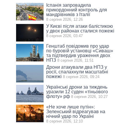
Іспанія запровадила
прикордонний контроль для
мандрівників з Італії
8 серпня 2026, 12:26
У Києві після атаки балістикою
у двох районах сталися пожежі
8 серпня 2026, 03:47
Генштаб повідомив про удар
по буровій установці «Сиваш»
та підтвердив ураження двох
НПЗ
8 серпня 2026, 11:51
Дрони атакували два НПЗ у
росії, спалахнули масштабні
пожежі
8 серпня 2026, 09:24
Українські дрони за тиждень
уразили 12 суден «тіньового
флоту» рф
8 серпня 2026, 10:27
«Не хоче лише путін»:
Зеленський відреагував на
нічний удар по Україні
8 серпня 2026, 12:10