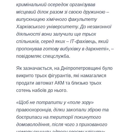
кримінальний осередок організував
місцевий ділок разом зі своєю дружиною –
випускницею хімічного факультету
Харківського університету. До незаконної
діяльності вони залучили ще трьох
спільників, серед яких – ІТ-фахівець, який
пропонував готову вибухівку в даркнеті»
, –
повідомляє спецслужба.
Як зазначається, на Дніпропетровщині було
викрито трьох фігурантів, які намагалися
продати автомат АКМ та близько трьох
сотень набоїв до нього.
«Щоб не потрапити у «поле зору»
правоохоронців, ділки закопали зброю та
боєприпаси на території покинутого
домоволодіння, після чого з прихованого
номеру скинули адресу своєму клієнту»
, –