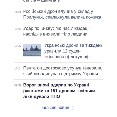
світла – Шмигаль
Російський дрон влучив у склад у
11:01
Прилуках, спалахнула велика пожежа
Удар по Києву: під час ліквідації
10:56
наслідків виявили тіло людини
Українські дрони за тиждень
10:27
уразили 12 суден
«тіньового флоту» рф
Пентагон достроково усунув генерала,
10:24
який координував підтримку України
Ворог вночі вдарив по Україні
09:59
ракетами та 151 дроном: скільки
ліквідувала ППО
Більше новин