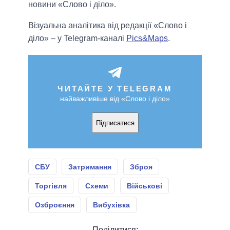
новини «Слово і діло».
Візуальна аналітика від редакції «Слово і
діло» – у Telegram-каналі
Pics&Maps
.
ЧИТАЙТЕ У TELEGRAM
найважливіше від «Слово і діло»
Підписатися
СБУ
Затримання
Зброя
Торгівля
Схеми
Військові
Озброєння
Вибухівка
Поділитися: