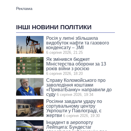
ІНШІ НОВИНИ ПОЛІТИКИ
Росія у липні збільшила
видобуток нафти та газового
конденсату – ЗМІ
6 серпня 2026, 21:25
Як змінився бюджет
Міністерства оборони за 13
років війни з росією
6 серпня 2026, 18:20
Справу Коломойського про
заволодіння коштами
«ПриватБанку» направили до
суду
6 серпня 2026, 19:34
Росіяни завдали удару по
сортувальному центру
Укрпошти у Павлограді, є
жертви
6 серпня 2026, 19:30
Інцидент в аеропорту
Лейпцига: Бундестаг