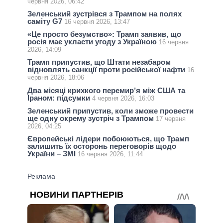
червня 2026, 06:42
Зеленський зустрівся з Трампом на полях
саміту G7
16 червня 2026, 13:47
«Це просто безумство»: Трамп заявив, що
росія має укласти угоду з Україною
16 червня
2026, 14:09
Трамп припустив, що Штати незабаром
відновлять санкції проти російської нафти
16
червня 2026, 18:06
Два місяці крихкого перемир’я між США та
Іраном: підсумки
4 червня 2026, 16:03
Зеленський припустив, коли зможе провести
ще одну окрему зустріч з Трампом
17 червня
2026, 04:25
Європейські лідери побоюються, що Трамп
залишить їх осторонь переговорів щодо
України – ЗМІ
16 червня 2026, 11:44