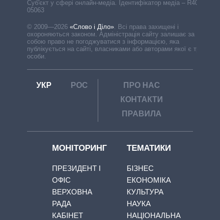
Cуб'єкт у сфері онлайн-медіа. Ідентифікатор медіа – R40-
05063
© 2009—2026
«Слово і Діло»
.
Всі права захищені і
охороняються законом. Адміністрація сайту залишає за
собою право не погоджуватися з інформацією, яка
публікується на сайті, власниками або авторами якої є треті
особи.
УКР
РОС
ПРО НАС
КОНТАКТИ
ПРАВИЛА
МОНІТОРИНГ
ТЕМАТИКИ
ПРЕЗИДЕНТ І
БІЗНЕС
ОФІС
ЕКОНОМІКА
ВЕРХОВНА
КУЛЬТУРА
РАДА
НАУКА
КАБІНЕТ
НАЦІОНАЛЬНА