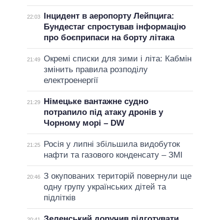
Інцидент в аеропорту Лейпцига:
22:03
Бундестаг спростував інформацію
про боєприпаси на борту літака
Окремі списки для зими і літа: Кабмін
21:49
змінить правила розподілу
електроенергії
Німецьке вантажне судно
21:29
потрапило під атаку дронів у
Чорному морі – DW
Росія у липні збільшила видобуток
21:25
нафти та газового конденсату – ЗМІ
З окупованих територій повернули ще
20:46
одну групу українських дітей та
підлітків
Зеленський доручив підготувати
20:41