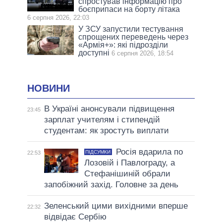
спростував інформацію про
боєприпаси на борту літака
6 серпня 2026, 22:03
У ЗСУ запустили тестування
спрощених переведень через
«Армія+»: які підрозділи
доступні
6 серпня 2026, 18:54
НОВИНИ
В Україні анонсували підвищення
23:45
зарплат учителям і стипендій
студентам: як зростуть виплати
Росія вдарила по
ПІДСУМКИ
22:53
Лозовій і Павлограду, а
Стефанішиній обрали
запобіжний захід. Головне за день
Зеленський цими вихідними вперше
22:32
відвідає Сербію