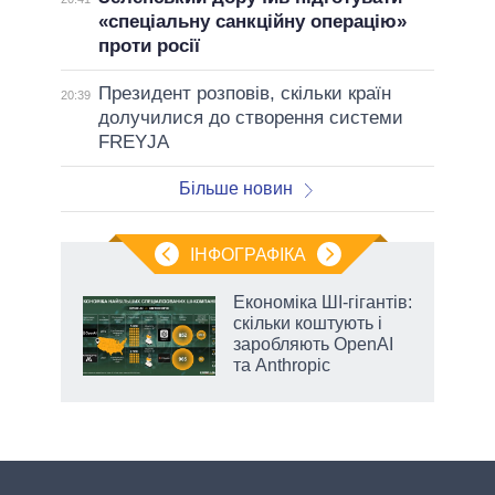
«спеціальну санкційну операцію»
проти росії
Президент розповів, скільки країн
20:39
долучилися до створення системи
FREYJA
Більше новин
ІНФОГРАФІКА
жет
Економіка ШІ-гігантів:
скільки коштують і
ків
заробляють OpenAI
та Anthropic