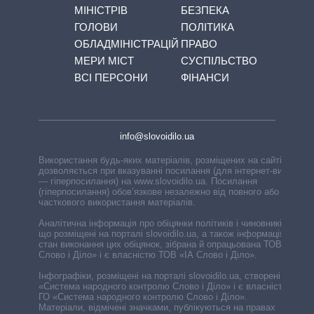
МІНІСТРІВ
БЕЗПЕКА
ГОЛОВИ
ПОЛІТИКА
ОБЛАДМІНІСТРАЦІЙ
ПРАВО
МЕРИ МІСТ
СУСПІЛЬСТВО
ВСІ ПЕРСОНИ
ФІНАНСИ
info@slovoidilo.ua
Використання будь-яких матеріалів, розміщених на сайті,
дозволяється при вказуванні посилання (для інтернет-видань
— гіперпосилання) на www.slovoidilo.ua. Посилання
(гіперпосилання) обов’язкове незалежно від повного або
часткового використання матеріалів.
Аналітична інформація про обіцянки політиків і чиновників,
що розміщені на порталі slovoidilo.ua, а також інформація про
стан виконання цих обіцянок, зібрана й опрацьована ТОВ «ІА
Слово і Діло» і є власністю ТОВ «ІА Слово і Діло».
Інфографіки, розміщені на порталі slovoidilo.ua, створені ГО
«Система народного контролю Слово і Діло» і є власністю
ГО «Система народного контролю Слово і Діло».
Матеріали, відмічені значками, публікуються на правах