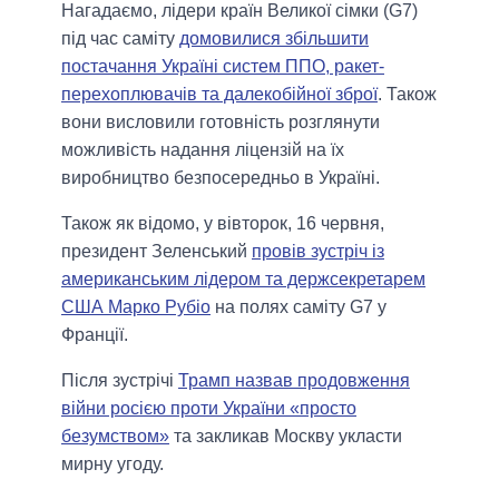
Нагадаємо, лідери країн Великої сімки (G7)
під час саміту
домовилися збільшити
постачання Україні систем ППО, ракет-
перехоплювачів та далекобійної зброї
. Також
вони висловили готовність розглянути
можливість надання ліцензій на їх
виробництво безпосередньо в Україні.
Також як відомо, у вівторок, 16 червня,
президент Зеленський
провів зустріч із
американським лідером та держсекретарем
США Марко Рубіо
на полях саміту G7 у
Франції.
Після зустрічі
Трамп назвав продовження
війни росією проти України «просто
безумством»
та закликав Москву укласти
мирну угоду.