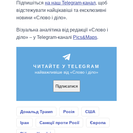
Підпишіться
на наш Telegram-канал
, щоб
відстежувати найцікавіші та ексклюзивні
новини «Слово і діло».
Візуальна аналітика від редакції «Слово і
діло» – у Telegram-каналі
Pics&Maps
.
ЧИТАЙТЕ У TELEGRAM
найважливіше від «Слово і діло»
Підписатися
Дональд Трамп
Росія
США
Іран
Санкції проти Росії
Європа