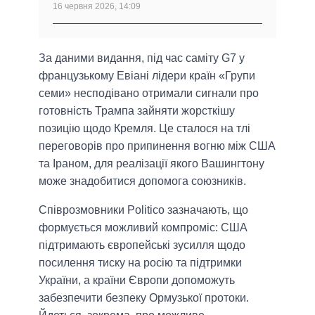
16 червня 2026, 14:09
За даними видання, під час саміту G7 у
французькому Евіані лідери країн «Групи
семи» несподівано отримали сигнали про
готовність Трампа зайняти жорсткішу
позицію щодо Кремля. Це сталося на тлі
переговорів про припинення вогню між США
та Іраном, для реалізації якого Вашингтону
може знадобитися допомога союзників.
Співрозмовники Politico зазначають, що
формується можливий компроміс: США
підтримають європейські зусилля щодо
посилення тиску на росію та підтримки
України, а країни Європи допоможуть
забезпечити безпеку Ормузької протоки.