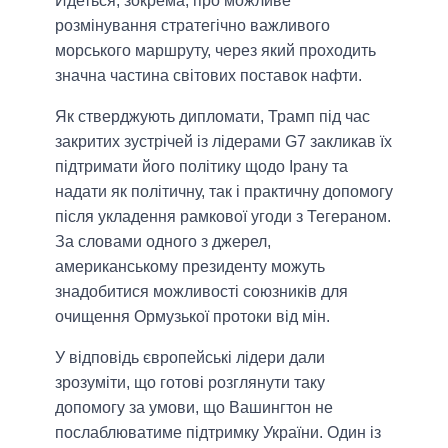
Йдеться, зокрема, про можливе
розмінування стратегічно важливого
морського маршруту, через який проходить
значна частина світових поставок нафти.
Як стверджують дипломати, Трамп під час
закритих зустрічей із лідерами G7 закликав їх
підтримати його політику щодо Ірану та
надати як політичну, так і практичну допомогу
після укладення рамкової угоди з Тегераном.
За словами одного з джерел,
американському президенту можуть
знадобитися можливості союзників для
очищення Ормузької протоки від мін.
У відповідь європейські лідери дали
зрозуміти, що готові розглянути таку
допомогу за умови, що Вашингтон не
послаблюватиме підтримку України. Один із