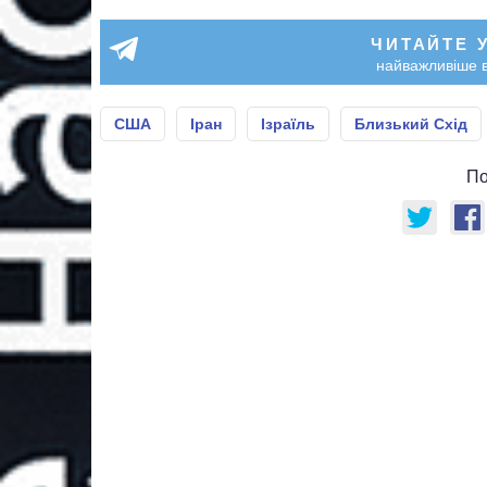
ЧИТАЙТЕ 
найважливіше в
США
Іран
Ізраїль
Близький Схід
По