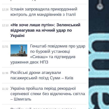
Іспанія запровадила прикордонний
12:26
контроль для мандрівників з Італії
«Не хоче лише путін»: Зеленський
12:10
відреагував на нічний удар по
Україні
Генштаб повідомив про удар
11:51
по буровій установці
«Сиваш» та підтвердив
ураження двох НПЗ
Російські дрони атакували
11:36
пасажирський поїзд Суми – Київ
Україна пройшла період рекордної
11:32
серпневої спеки без відключень світла
– Шмигаль