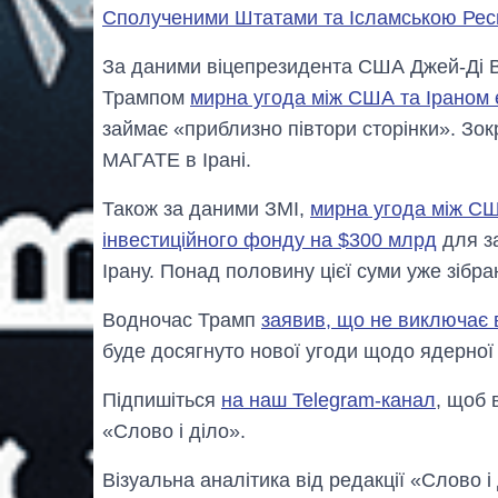
Сполученими Штатами та Ісламською Респу
За даними віцепрезидента США Джей-Ді 
Трампом
мирна угода між США та Іраном
займає «приблизно півтори сторінки». Зок
МАГАТЕ в Ірані.
Також за даними ЗМІ,
мирна угода між СШ
інвестиційного фонду на $300 млрд
для за
Ірану. Понад половину цієї суми уже зібра
Водночас Трамп
заявив, що не виключає в
буде досягнуто нової угоди щодо ядерної
Підпишіться
на наш Telegram-канал
, щоб 
«Слово і діло».
Візуальна аналітика від редакції «Слово і