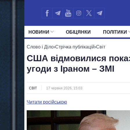
НОВИНИ
ОБIЦЯНКИ
ПОЛIТИКИ
УСІ ПОЛІТИКИ
ПРЕЗИДЕНТ І ОФ
Слово і Діло
›
Стрічка публікацій
›
Світ
США відмовилися показ
угоди з Іраном – ЗМІ
СВІТ
17 червня 2026, 15:03
Читати російською