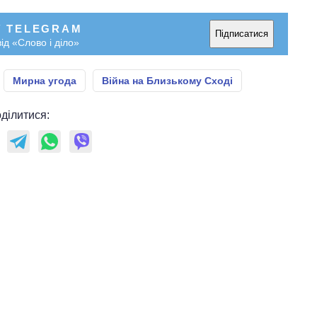
У TELEGRAM
Підписатися
ід «Слово і діло»
Мирна угода
Війна на Близькому Сході
ділитися: