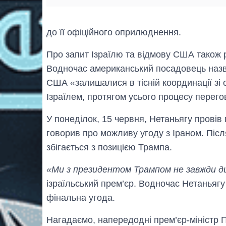
до її офіційного оприлюднення.
Про запит Ізраїлю та відмову США також 
Водночас американський посадовець назв
США «залишалися в тісній координації зі
Ізраїлем, протягом усього процесу перего
У понеділок, 15 червня, Нетаньягу провів
говорив про можливу угоду з Іраном. Післ
збігається з позицією Трампа.
«Ми з президентом Трампом не завжди ди
ізраїльський прем’єр. Водночас Нетаньягу
фінальна угода.
Нагадаємо, напередодні прем’єр-міністр