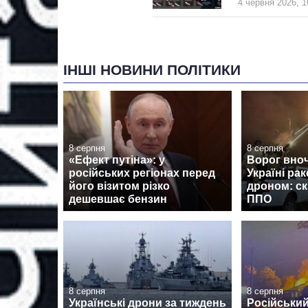
4 червня 2026, 1
ІНШІ НОВИНИ ПОЛІТИКИ
8 серпня
8 серпня
«Ефект путіна»: у
Ворог вноч
російських регіонах перед
Україні рак
його візитом різко
дроном: ск
дешевшає бензин
ППО
8 серпня
8 серпня
Українські дрони за тиждень
Російський