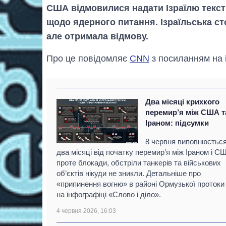
США відмовилися надати Ізраїлю текс
щодо ядерного питання. Ізраїльська с
але отримала відмову.
Про це повідомляє
CNN
з посиланням на 
Два місяці крихкого
перемир’я між США т
Іраном: підсумки
8 червня виповнюєтьс
два місяці від початку перемир’я між Іраном і С
проте блокади, обстріли танкерів та військових
об’єктів нікуди не зникли. Детальніше про
«припинення вогню» в районі Ормузької протоки
на інфографіці «Слово і діло».
4 червня 2026, 16:03