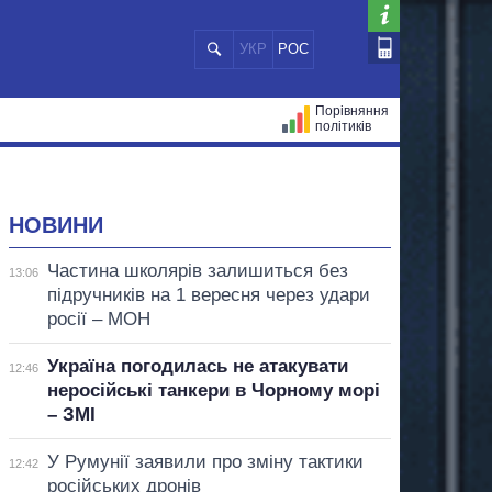
УКР
РОС
Порівняння
політиків
ЦІЙ
МЕРИ МІСТ
ВСІ ПЕРСОНИ
НОВИНИ
Частина школярів залишиться без
13:06
підручників на 1 вересня через удари
росії – МОН
Україна погодилась не атакувати
12:46
неросійські танкери в Чорному морі
– ЗМІ
У Румунії заявили про зміну тактики
12:42
російських дронів