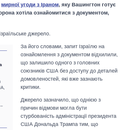
т
мирної угоди з Іраном
, яку Вашингтон готує
торона хотіла ознайомитися з документом,
ізраїльське джерело.
За його словами, запит Ізраїлю на
ознайомлення з документом відхилили,
що залишило одного з головних
а
союзників США без доступу до деталей
домовленостей, які вже зазнають
Вісім масованих
я
ударів по Україні
критики.
ША,
за літо: Київ та
область стали
Джерело зазначило, що однією з
головною ціллю
 –
рф
причин відмови могла бути
стурбованість адміністрації президента
США Дональда Трампа тим, що