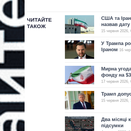
США та Іран
ЧИТАЙТЕ
назвав дату
ТАКОЖ
15 червня 2026, 
У Трампа ро
Іраном
16 чер
Мирна угода
фонду на $3
17 червня 2026, 
Трамп допус
15 червня 2026, 
Два місяці 
підсумки