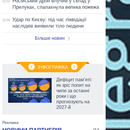
Російський дрон влучив у склад у
11:01
Прилуках, спалахнула велика пожежа
Удар по Києву: під час ліквідації
10:56
наслідків виявили тіло людини
Більше новин
ІНФОГРАФІКА
Дефіцит пам’яті:
як зріс попит на
чипи за останні
роки і що
прогнозують на
2027-й