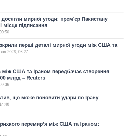
 досягли мирної угоди: прем'єр Пакистану
 і місце підписання
00:50
зкрили перші деталі мирної угоди між США та
вня 2026, 06:27
 між США та Іраном передбачає створення
00 млрд – Reuters
09:36
тив, що може поновити удари по Ірану
14:48
крихкого перемир’я між США та Іраном: