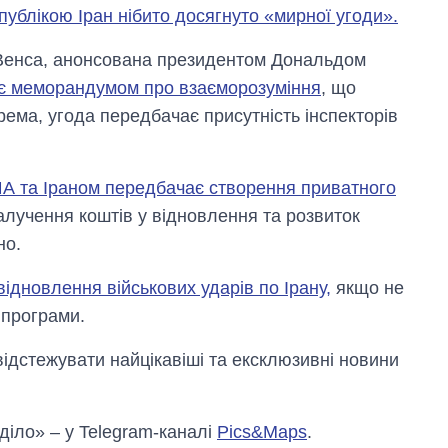
блікою Іран нібито досягнуто «мирної угоди».
Венса, анонсована президентом Дональдом
 є меморандумом про взаєморозуміння
, що
рема, угода передбачає присутність інспекторів
А та Іраном передбачає створення приватного
лучення коштів у відновлення та розвиток
но.
ідновлення військових ударів по Ірану,
якщо не
 програми.
відстежувати найцікавіші та ексклюзивні новини
 діло» – у Telegram-каналі
Pics&Maps
.