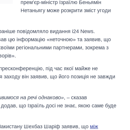
прем’єр-міністр Ізраїлю Беньямін
Нетаньягу може розкрити зміст угоди
раніше повідомляло видання i24 News.
ав цю інформацію «неточною» та заявив, що
 своїми регіональними партнерами, зокрема з
ворів».
 пресконференцію, під час якої майже не
я заходу він заявив, що його позиція не завжди
вимося на речі однаково»
, – сказав
 додав, що Ізраїль досі не знає, якою саме буде
 Пакистану Шехбаз Шаріф заявив, що
між