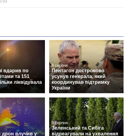
6:03
8 серпня
і вдарив по
Пентагон достроково
етами та 151
усунув генерала, який
ільки ліквідувала
координував підтримку
України
8 серпня
Зеленський та Сибіга
 дрон влучив у
відреагували на ухвалення