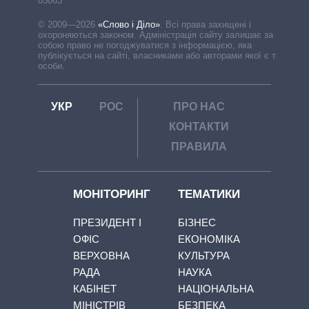
05063
© 2009—2026
«Слово і Діло»
.
Всі права захищені і
охороняються законом. Адміністрація сайту залишає за
собою право не погоджуватися з інформацією, яка
публікується на сайті, власниками або авторами якої є треті
особи.
УКР
РОС
ПРО НАС
КОНТАКТИ
ПРАВИЛА
МОНІТОРИНГ
ТЕМАТИКИ
ПРЕЗИДЕНТ І
БІЗНЕС
ОФІС
ЕКОНОМІКА
ВЕРХОВНА
КУЛЬТУРА
РАДА
НАУКА
КАБІНЕТ
НАЦІОНАЛЬНА
МІНІСТРІВ
БЕЗПЕКА