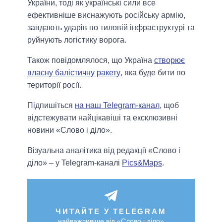
України, тоді як українські сили все
ефективніше виснажують російську армію,
завдають ударів по тиловій інфраструктурі та
руйнують логістику ворога.
Також повідомлялося, що Україна
створює
власну балістичну ракету
, яка буде бити по
території росії.
Підпишіться
на наш Telegram-канал
, щоб
відстежувати найцікавіші та ексклюзивні
новини «Слово і діло».
Візуальна аналітика від редакції «Слово і
діло» – у Telegram-каналі
Pics&Maps
.
ЧИТАЙТЕ У TELEGRAM
найважливіше від «Слово і діло»