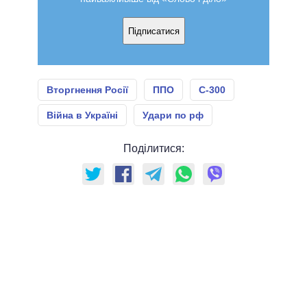
Підписатися
Вторгнення Росії
ППО
С-300
Війна в Україні
Удари по рф
Поділитися: