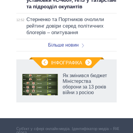
установки «С-400», НПЗ у Татарстані
та підрозділ окупантів
Стерненко та Портников очолили
12:52
рейтинг довіри серед політичних
блогерів – опитування
Більше новин
ІНФОГРАФІКА
 як
Як змінився бюджет
и за
Міністерства
оборони за 13 років
2027-
війни з росією
аспі
Cуб'єкт у сфері онлайн-медіа. Ідентифікатор медіа – R40-