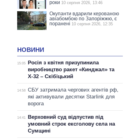
роки
10 серпня 2026, 13:46
Окупанти вдарили керованою
авіабомбою по Запоріжжю, є
поранені
10 серпня 2026, 12:35
НОВИНИ
Росія з квітня призупинила
15:05
виробництво ракет «Кинджал» та
Х-32 – Скібіцький
СБУ затримала чергових агентів рф,
14:58
які активували десятки Starlink для
ворога
Верховний суд відпустив під
14:41
умовний строк ексголову села на
Сумщині