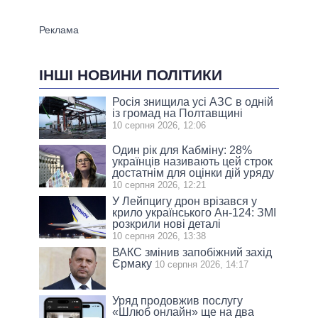
ІНШІ НОВИНИ ПОЛІТИКИ
Росія знищила усі АЗС в одній
із громад на Полтавщині
10 серпня 2026, 12:06
Один рік для Кабміну: 28%
українців називають цей строк
достатнім для оцінки дій уряду
10 серпня 2026, 12:21
У Лейпцигу дрон врізався у
крило українського Ан-124: ЗМІ
розкрили нові деталі
10 серпня 2026, 13:38
ВАКС змінив запобіжний захід
Єрмаку
10 серпня 2026, 14:17
Уряд продовжив послугу
«Шлюб онлайн» ще на два