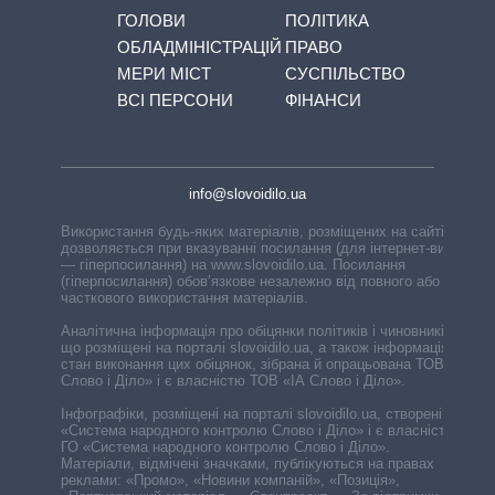
ГОЛОВИ
ПОЛІТИКА
ОБЛАДМІНІСТРАЦІЙ
ПРАВО
МЕРИ МІСТ
СУСПІЛЬСТВО
ВСІ ПЕРСОНИ
ФІНАНСИ
info@slovoidilo.ua
Використання будь-яких матеріалів, розміщених на сайті,
дозволяється при вказуванні посилання (для інтернет-видань
— гіперпосилання) на www.slovoidilo.ua. Посилання
(гіперпосилання) обов’язкове незалежно від повного або
часткового використання матеріалів.
Аналітична інформація про обіцянки політиків і чиновників,
що розміщені на порталі slovoidilo.ua, а також інформація про
стан виконання цих обіцянок, зібрана й опрацьована ТОВ «ІА
Слово і Діло» і є власністю ТОВ «ІА Слово і Діло».
Інфографіки, розміщені на порталі slovoidilo.ua, створені ГО
«Система народного контролю Слово і Діло» і є власністю
ГО «Система народного контролю Слово і Діло».
Матеріали, відмічені значками, публікуються на правах
реклами: «Промо», «Новини компаній», «Позиція»,