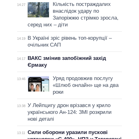
Кількість постраждалих
14:27
внаслідок удару по
Запоріжжю стрімко зросла,
серед них – діти
В Україні зріс рівень топ-корупції –
14:19
очільник САП
ВАКС змінив запобіжний захід
14:17
Єрмаку
Уряд продовжив послугу
13:46
«Шлюб онлайн» ще на два
роки
У Лейпцигу дрон врізався у крило
13:38
українського Ан-124: ЗМІ розкрили
нові деталі
Сили оборони уразили пускові
13:11