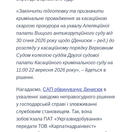
«Закінчити підготовку та призначити
кримінальне провадження за касаційною
скаргою прокурора на ухвалу Апеляційної
палати Вищого антикорупційного суду від
30 січня 2026 року щодо (Денисюк – ред.) до
розгляду у касаційному порядку Верховним
Судом колегією суддів Другої судової
палати Касаційного кримінального суду на
11:00 22 вересня 2026 року»
, – йдеться в
рішенні.
Нагадаємо,
САП обвинувачує Денисюк
в
ухваленні завідомо неправосудного рішення
у господарській справі і зловживанні
службовим становищем. Так, вона
зобов'язала ПАТ «Укргазвидобування»
передати ТОВ «Карпатнадраінвест»