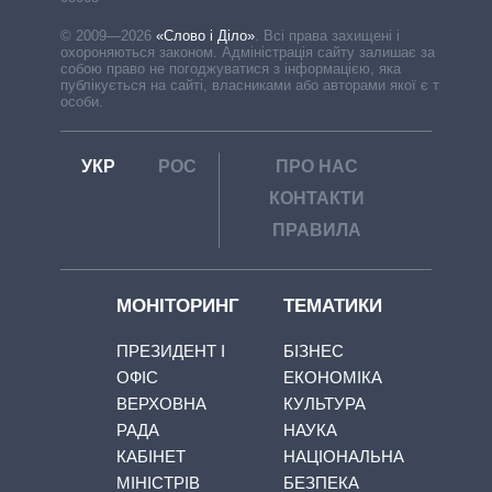
© 2009—2026
«Слово і Діло»
.
Всі права захищені і
охороняються законом. Адміністрація сайту залишає за
собою право не погоджуватися з інформацією, яка
публікується на сайті, власниками або авторами якої є треті
особи.
УКР
РОС
ПРО НАС
КОНТАКТИ
ПРАВИЛА
МОНІТОРИНГ
ТЕМАТИКИ
ПРЕЗИДЕНТ І
БІЗНЕС
ОФІС
ЕКОНОМІКА
ВЕРХОВНА
КУЛЬТУРА
РАДА
НАУКА
КАБІНЕТ
НАЦІОНАЛЬНА
МІНІСТРІВ
БЕЗПЕКА