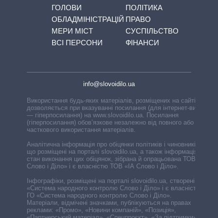
ГОЛОВИ
ПОЛІТИКА
ОБЛАДМІНІСТРАЦІЙ
ПРАВО
МЕРИ МІСТ
СУСПІЛЬСТВО
ВСІ ПЕРСОНИ
ФІНАНСИ
info@slovoidilo.ua
Використання будь-яких матеріалів, розміщених на сайті,
дозволяється при вказуванні посилання (для інтернет-видань
— гіперпосилання) на www.slovoidilo.ua. Посилання
(гіперпосилання) обов’язкове незалежно від повного або
часткового використання матеріалів.
Аналітична інформація про обіцянки політиків і чиновників,
що розміщені на порталі slovoidilo.ua, а також інформація про
стан виконання цих обіцянок, зібрана й опрацьована ТОВ «ІА
Слово і Діло» і є власністю ТОВ «ІА Слово і Діло».
Інфографіки, розміщені на порталі slovoidilo.ua, створені ГО
«Система народного контролю Слово і Діло» і є власністю
ГО «Система народного контролю Слово і Діло».
Матеріали, відмічені значками, публікуються на правах
реклами: «Промо», «Новини компаній», «Позиція»,
«Партнерський матеріал», «Спецпроєкт», «За підтримки».