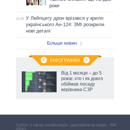
роки
У Лейпцигу дрон врізався у крило
13:38
українського Ан-124: ЗМІ розкрили
нові деталі
Більше новин
ІНФОГРАФІКА
жет
Від 1 місяця – до 5
років: хто і як довго
ків
обіймав посаду
керівника СЗР
Cуб'єкт у сфері онлайн-медіа. Ідентифікатор медіа – R40-
05063