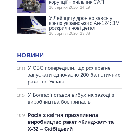
корупції – очільник САП
10 серпня 2026, 14:19
У Лейпцигу дрон врізався у
крило українського Ан-124: ЗМІ
розкрили нові деталі
10 серпня 2026, 13:38
НОВИНИ
У СБС попередили, що рф прагне
15:33
запускати одночасно 200 балістичних
ракет по Україні
У Болгарії стався вибух на заводі з
15:24
виробництва боєприпасів
Росія з квітня призупинила
15:05
виробництво ракет «Кинджал» та
Х-32 – Скібіцький