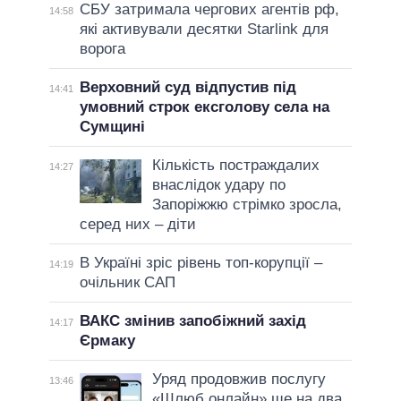
СБУ затримала чергових агентів рф,
14:58
які активували десятки Starlink для
ворога
Верховний суд відпустив під
14:41
умовний строк ексголову села на
Сумщині
Кількість постраждалих
14:27
внаслідок удару по
Запоріжжю стрімко зросла,
серед них – діти
В Україні зріс рівень топ-корупції –
14:19
очільник САП
ВАКС змінив запобіжний захід
14:17
Єрмаку
Уряд продовжив послугу
13:46
«Шлюб онлайн» ще на два