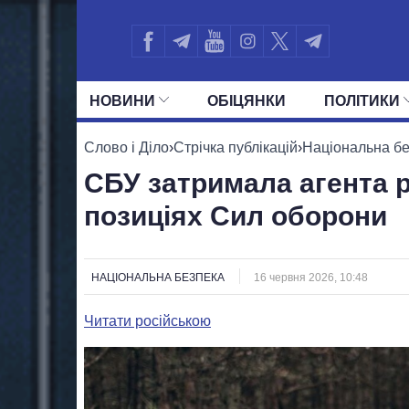
НОВИНИ
ОБIЦЯНКИ
ПОЛIТИКИ
УСІ ПОЛІТИКИ
ПРЕЗИДЕНТ І ОФ
Слово і Діло
›
Стрічка публікацій
›
Національна б
СБУ затримала агента р
позиціях Сил оборони
НАЦІОНАЛЬНА БЕЗПЕКА
16 червня 2026, 10:48
Читати російською