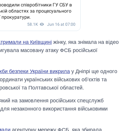
атримали на Київщині
жінку, яка знімала на відео
ригувала масовану атаку ФСБ російської
жби безпеки України викрила
у Дніпрі ще одного
ординати українських військових об’єктів та
тровської та Полтавської областей.
 який на замовлення російських спецслужб
k для незаконного використання військовими
мали
агентурну мережу ФСБ, яка збирала