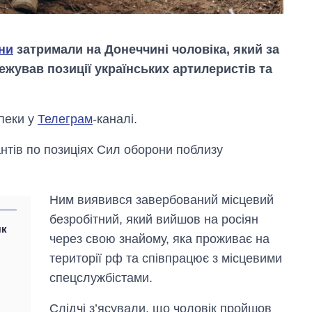
ни
затримали на Донеччині чоловіка, який за
жував позиції українських артилеристів та
пеки у
Телеграм
-каналі.
нтів по позиціях Сил оборони поблизу
Дефіцит пам’яті:
Ним виявився завербований місцевий
як зріс попит на
чипи за останні
безробітний, який вийшов на росіян
як
роки і що
через свою знайому, яка проживає на
прогнозують на
2027-й
території рф та співпрацює з місцевими
спецслужбістами.
Слідчі з’ясували, що чоловік пройшов