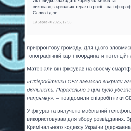
Як швидко знаходять коригувальників та
виконавців кривавих терактів росії – на інфограф
Слово і діло.
19 березня 2026, 17:38
прифронтову громаду. Для цього зловмисн
топографічній карті координати потенційн
Матеріали він фіксував на своєму смартфо
«Співробітники СБУ завчасно викрили а
діяльність. Паралельно з цим було убезп
напрямку»,
– повідомили співробітники С
У фігуранта вилучено мобільний телефон, 
використовував для збору розвідданих. Зр
Кримінального кодексу України (державна 