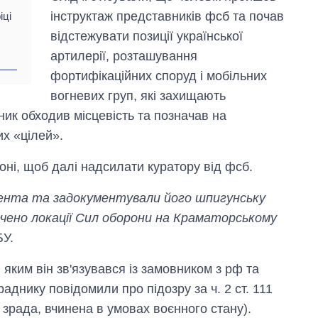
інструктаж представників фсб та почав
іці
відстежувати позиції української
артилерії, розташування
фортифікаційних споруд і мобільних
вогневих груп, які захищають
ик обходив місцевість та позначав на
их «цілей».
ні, щоб далі надсилати куратору від фсб.
гента та задокументували його шпигунську
ечено локації Сил оборони на Краматорському
БУ.
яким він зв'язувався із замовником з рф та
аднику повідомили про підозру за ч. 2 ст. 111
зрада, вчинена в умовах воєнного стану).