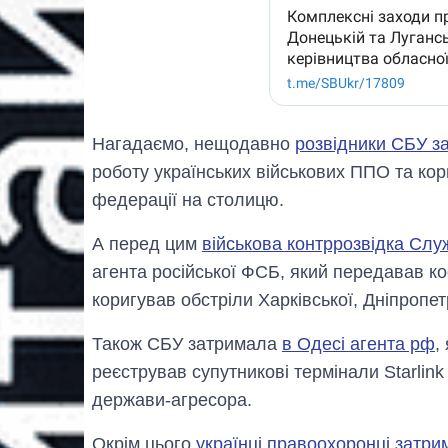
Нагадаємо, нещодавно
розвідники СБУ з
роботу українських військових ППО та ко
федерації на столицю.
А перед цим
військова контррозвідка Слу
агента російської ФСБ, який передавав ко
коригував обстріли Харківської, Дніпропе
Також СБУ затримала
в Одесі агента рф
,
реєстрував супутникові термінали Starlin
держави-агресора.
Окрім цього
українці правоохоронці затри