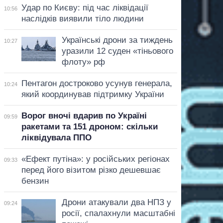
Удар по Києву: під час ліквідації
10:56
наслідків виявили тіло людини
Українські дрони за тиждень
10:27
уразили 12 суден «тіньового
флоту» рф
Пентагон достроково усунув генерала,
10:24
який координував підтримку України
Ворог вночі вдарив по Україні
09:59
ракетами та 151 дроном: скільки
ліквідувала ППО
«Ефект путіна»: у російських регіонах
09:33
перед його візитом різко дешевшає
бензин
Дрони атакували два НПЗ у
09:24
росії, спалахнули масштабні