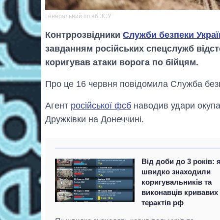
Генеральний штаб ЗСУ
Контррозвідники
Служби безпеки Украї
завданням російських спецслужб відсте
коригував атаки ворога по бійцям.
Про це 16 червня повідомила Служба без
Агент
російської фсб
наводив удари окупа
Дружківки на Донеччині.
Від доби до 3 років: 
швидко знаходили
коригувальників та
виконавців кривавих
терактів рф