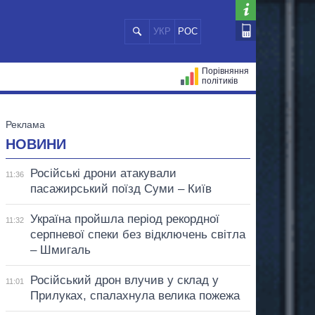
УКР
РОС
Порівняння
політиків
ЦІЙ
МЕРИ МІСТ
ВСІ ПЕРСОНИ
НОВИНИ
Російські дрони атакували
11:36
пасажирський поїзд Суми – Київ
Україна пройшла період рекордної
11:32
серпневої спеки без відключень світла
– Шмигаль
Російський дрон влучив у склад у
11:01
Прилуках, спалахнула велика пожежа