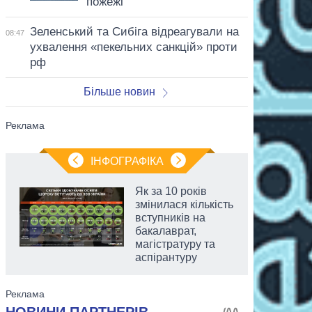
пожежі
Зеленський та Сибіга відреагували на
08:47
ухвалення «пекельних санкцій» проти
рф
Більше новин
ІНФОГРАФІКА
Як за 10 років
змінилася кількість
вступників на
бакалаврат,
магістратуру та
аспірантуру