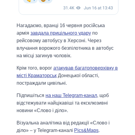
Нагадаємо, вранці 16 червня російська
армія
завдала прицільного удару
по
рейсовому автобусу в Херсоні. Через
влучання ворожого безпілотника в автобус
на місці загинув чоловік.
Крім того, ворог
атакував багатоповерхівку в
місті Краматорськ
Донецької області,
постраждали цивільні.
Підпишіться
на наш Telegram-канал
, щоб
відстежувати найцікавіші та ексклюзивні
новини «Слово і діло».
Візуальна аналітика від редакції «Слово і
діло» – у Telegram-каналі
Pics&Maps
.