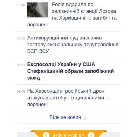
Росія вдарила по
10:10
залізничній станції Лозова
на Харківщині, є загиблі та
поранені
Антикорупційний суд визначив
10:02
заставу ексначальнику теруправління
ВСП ЗСУ
Експосолці України у США
09:51
Стефанішиній обрали запобіжний
захід
На Херсонщині російський дрон
09:49
атакував автобус із цивільними, є
поранені
Більше новин
ІНФОГРАФІКА