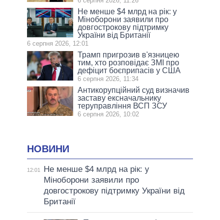
6 серпня 2026, 11:26
Не менше $4 млрд на рік: у
Міноборони заявили про
довгострокову підтримку
України від Британії
6 серпня 2026, 12:01
Трамп пригрозив в'язницею
тим, хто розповідає ЗМІ про
дефіцит боєприпасів у США
6 серпня 2026, 11:34
Антикорупційний суд визначив
заставу ексначальнику
теруправління ВСП ЗСУ
6 серпня 2026, 10:02
НОВИНИ
Не менше $4 млрд на рік: у
12:01
Міноборони заявили про
довгострокову підтримку України від
Британії