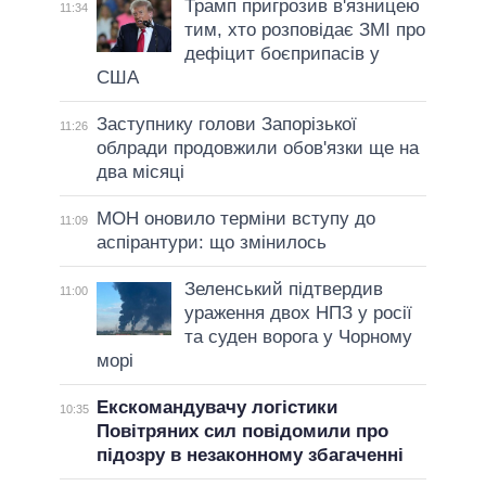
Трамп пригрозив в'язницею
11:34
тим, хто розповідає ЗМІ про
дефіцит боєприпасів у
США
Заступнику голови Запорізької
11:26
облради продовжили обов'язки ще на
два місяці
МОН оновило терміни вступу до
11:09
аспірантури: що змінилось
Зеленський підтвердив
11:00
ураження двох НПЗ у росії
та суден ворога у Чорному
морі
Екскомандувачу логістики
10:35
Повітряних сил повідомили про
підозру в незаконному збагаченні