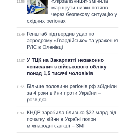
«Укрзалізниця» змінила
12:58
маршрути низки потягів
через безпекову ситуацію у
східних регіонах
Генштаб підтвердив удар по
12:49
аеродрому «Гвардійське» та ураження
РЛС в Оленівці
У ТЦК на Закарпатті незаконно
12:07
«списали» з військового обліку
понад 1,5 тисячі чоловіків
Більше половини регіонів рф збідніли
11:58
за 4 роки війни проти України –
розвідка
КНДР заробила близько $22 млрд від
11:41
початку війни в Україні попри
міжнародні санкції – ЗМІ