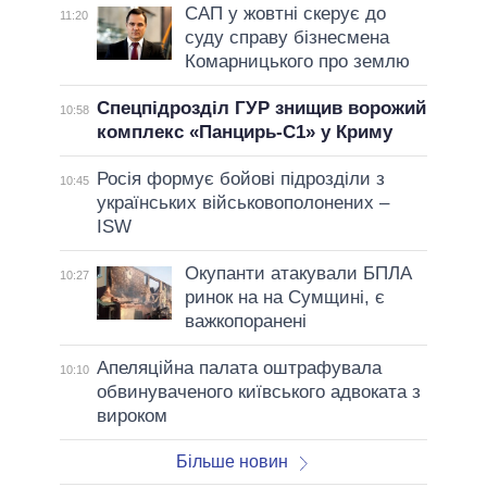
САП у жовтні скерує до
11:20
суду справу бізнесмена
Комарницького про землю
Спецпідрозділ ГУР знищив ворожий
10:58
комплекс «Панцирь-С1» у Криму
Росія формує бойові підрозділи з
10:45
українських військовополонених –
ISW
Окупанти атакували БПЛА
10:27
ринок на на Сумщині, є
важкопоранені
Апеляційна палата оштрафувала
10:10
обвинуваченого київського адвоката з
вироком
Більше новин