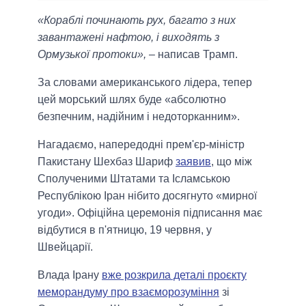
«Кораблі починають рух, багато з них
завантажені нафтою, і виходять з
Ормузької протоки»,
– написав Трамп.
За словами американського лідера, тепер
цей морський шлях буде «абсолютно
безпечним, надійним і недоторканним».
Нагадаємо, напередодні прем'єр-міністр
Пакистану Шехбаз Шариф
заявив
, що між
Сполученими Штатами та Ісламською
Республікою Іран нібито досягнуто «мирної
угоди». Офіційна церемонія підписання має
відбутися в п'ятницю, 19 червня, у
Швейцарії.
Влада Ірану
вже розкрила деталі проєкту
меморандуму про взаєморозуміння
зі