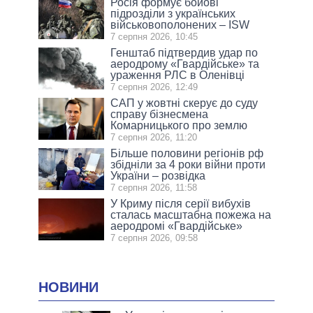
Росія формує бойові
підрозділи з українських
військовополонених – ISW
7 серпня 2026, 10:45
Генштаб підтвердив удар по
аеродрому «Гвардійське» та
ураження РЛС в Оленівці
7 серпня 2026, 12:49
САП у жовтні скерує до суду
справу бізнесмена
Комарницького про землю
7 серпня 2026, 11:20
Більше половини регіонів рф
збідніли за 4 роки війни проти
України – розвідка
7 серпня 2026, 11:58
У Криму після серії вибухів
сталась масштабна пожежа на
аеродромі «Гвардійське»
7 серпня 2026, 09:58
НОВИНИ