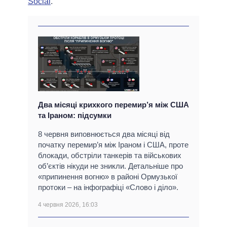
Social
.
Два місяці крихкого перемир’я між США
та Іраном: підсумки
8 червня виповнюється два місяці від
початку перемир’я між Іраном і США, проте
блокади, обстріли танкерів та військових
об’єктів нікуди не зникли. Детальніше про
«припинення вогню» в районі Ормузької
протоки – на інфографіці «Слово і діло».
4 червня 2026, 16:03