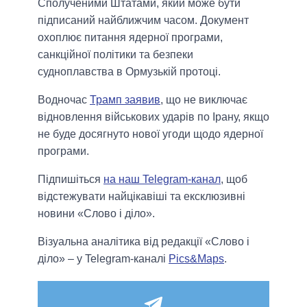
Сполученими Штатами, який може бути
підписаний найближчим часом. Документ
охоплює питання ядерної програми,
санкційної політики та безпеки
судноплавства в Ормузькій протоці.
Водночас
Трамп заявив
, що не виключає
відновлення військових ударів по Ірану, якщо
не буде досягнуто нової угоди щодо ядерної
програми.
Підпишіться
на наш Telegram-канал
, щоб
відстежувати найцікавіші та ексклюзивні
новини «Слово і діло».
Візуальна аналітика від редакції «Слово і
діло» – у Telegram-каналі
Pics&Maps
.