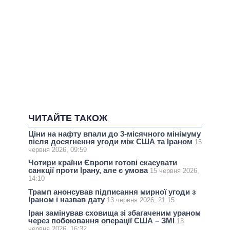
ЧИТАЙТЕ ТАКОЖ
Ціни на нафту впали до 3-місячного мінімуму
після досягнення угоди між США та Іраном
15
червня 2026, 09:59
Чотири країни Європи готові скасувати
санкції проти Ірану, але є умова
15 червня 2026,
14:10
Трамп анонсував підписання мирної угоди з
Іраном і назвав дату
13 червня 2026, 21:15
Іран замінував сховища зі збагаченим ураном
через побоювання операції США – ЗМІ
13
червня 2026, 16:32