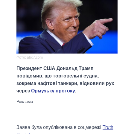
Фото: abc7.com
Президент США Дональд Трамп
повідомив, що торговельні судна,
зокрема нафтові танкери, відновили рух
через
Ормузьку протоку
.
Заява була опублікована в соцмережі
Truth