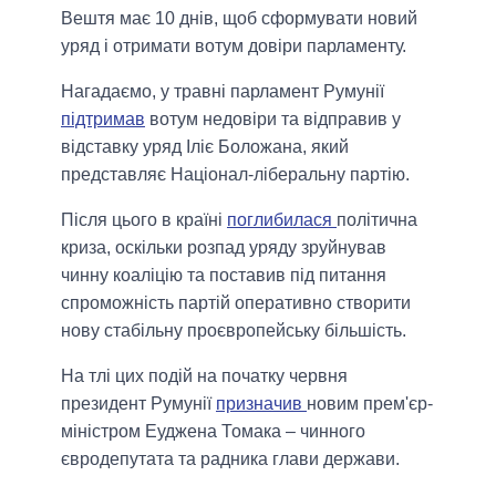
Вештя має 10 днів, щоб сформувати новий
уряд і отримати вотум довіри парламенту.
Нагадаємо, у травні парламент Румунії
підтримав
вотум недовіри та відправив у
відставку уряд Іліє Боложана, який
представляє Націонал-ліберальну партію.
Після цього в країні
поглибилася
політична
криза, оскільки розпад уряду зруйнував
чинну коаліцію та поставив під питання
спроможність партій оперативно створити
нову стабільну проєвропейську більшість.
На тлі цих подій на початку червня
президент Румунії
призначив
новим прем'єр-
міністром Еуджена Томака – чинного
євродепутата та радника глави держави.