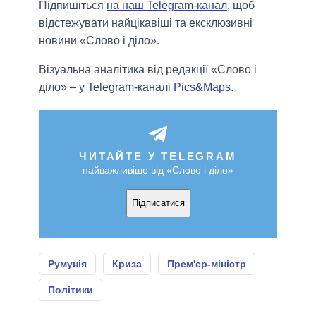
Підпишіться
на наш Telegram-канал
, щоб
відстежувати найцікавіші та ексклюзивні
новини «Слово і діло».
Візуальна аналітика від редакції «Слово і
діло» – у Telegram-каналі
Pics&Maps
.
ЧИТАЙТЕ У TELEGRAM
найважливіше від «Слово і діло»
Підписатися
Румунія
Криза
Прем'єр-міністр
Політики