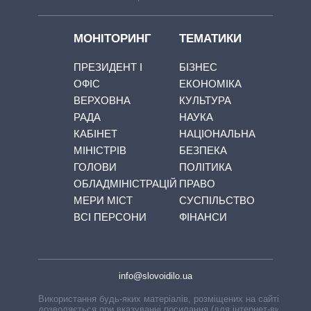
МОНІТОРИНГ
ТЕМАТИКИ
ПРЕЗИДЕНТ І
БІЗНЕС
ОФІС
ЕКОНОМІКА
ВЕРХОВНА
КУЛЬТУРА
РАДА
НАУКА
КАБІНЕТ
НАЦІОНАЛЬНА
МІНІСТРІВ
БЕЗПЕКА
ГОЛОВИ
ПОЛІТИКА
ОБЛАДМІНІСТРАЦІЙ
ПРАВО
МЕРИ МІСТ
СУСПІЛЬСТВО
ВСІ ПЕРСОНИ
ФІНАНСИ
info@slovoidilo.ua
Використання будь-яких матеріалів, розміщених на сайті,
дозволяється при вказуванні посилання (для інтернет-видань