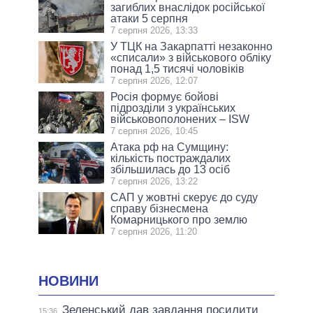
загиблих внаслідок російської
атаки 5 серпня
7 серпня 2026, 13:33
У ТЦК на Закарпатті незаконно
«списали» з військового обліку
понад 1,5 тисячі чоловіків
7 серпня 2026, 12:07
Росія формує бойові
підрозділи з українських
військовополонених – ISW
7 серпня 2026, 10:45
Атака рф на Сумщину:
кількість постраждалих
збільшилась до 13 осіб
7 серпня 2026, 13:22
САП у жовтні скерує до суду
справу бізнесмена
Комарницького про землю
7 серпня 2026, 11:20
НОВИНИ
Зеленський дав завдання посилити
15:36