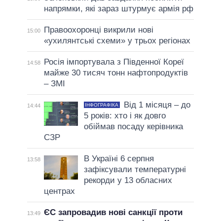
напрямки, які зараз штурмує армія рф
Правоохоронці викрили нові
15:00
«ухилянтські схеми» у трьох регіонах
Росія імпортувала з Південної Кореї
14:58
майже 30 тисяч тонн нафтопродуктів
– ЗМІ
Від 1 місяця – до
ІНФОГРАФІКА
14:44
5 років: хто і як довго
обіймав посаду керівника
СЗР
В Україні 6 серпня
13:58
зафіксували температурні
рекорди у 13 обласних
центрах
ЄС запровадив нові санкції проти
13:49