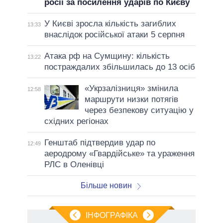
росії за посилення ударів по Києву
У Києві зросла кількість загиблих
13:33
внаслідок російської атаки 5 серпня
Атака рф на Сумщину: кількість
13:22
постраждалих збільшилась до 13 осіб
«Укрзалізниця» змінила
12:58
маршрути низки потягів
через безпекову ситуацію у
східних регіонах
Генштаб підтвердив удар по
12:49
аеродрому «Гвардійське» та ураження
РЛС в Оленівці
Більше новин
ІНФОГРАФІКА