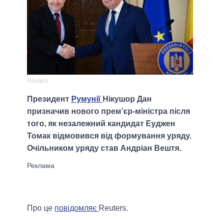
Reuters
Президент
Румунії
Нікушор Дан
призначив нового прем’єр-міністра після
того, як незалежний кандидат Еуджен
Томак відмовився від формування уряду.
Очільником уряду став Андріан Вештя.
Про це
повідомляє
Reuters.