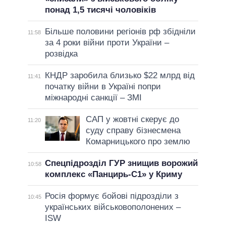
понад 1,5 тисячі чоловіків
Більше половини регіонів рф збідніли
11:58
за 4 роки війни проти України –
розвідка
КНДР заробила близько $22 млрд від
11:41
початку війни в Україні попри
міжнародні санкції – ЗМІ
САП у жовтні скерує до
11:20
суду справу бізнесмена
Комарницького про землю
Спецпідрозділ ГУР знищив ворожий
10:58
комплекс «Панцирь-С1» у Криму
Росія формує бойові підрозділи з
10:45
українських військовополонених –
ISW