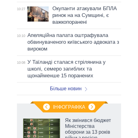
Окупанти атакували БПЛА
10:27
ринок на на Сумщині, є
важкопоранені
Апеляційна палата оштрафувала
10:10
обвинуваченого київського адвоката з
вироком
У Таїланді сталася стрілянина у
10:08
школі, семеро загиблих та
щонайменше 15 поранених
Більше новин
ІНФОГРАФІКА
Як змінився бюджет
ть
Міністерства
оборони за 13 років
війни з росією