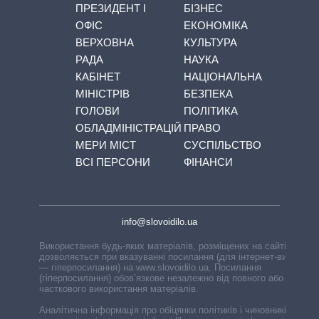
ПРЕЗИДЕНТ І
БІЗНЕС
ОФІС
ЕКОНОМІКА
ВЕРХОВНА
КУЛЬТУРА
РАДА
НАУКА
КАБІНЕТ
НАЦІОНАЛЬНА
МІНІСТРІВ
БЕЗПЕКА
ГОЛОВИ
ПОЛІТИКА
ОБЛАДМІНІСТРАЦІЙ
ПРАВО
МЕРИ МІСТ
СУСПІЛЬСТВО
ВСІ ПЕРСОНИ
ФІНАНСИ
info@slovoidilo.ua
Використання будь-яких матеріалів, розміщених на сайті,
дозволяється при вказуванні посилання (для інтернет-видань
— гіперпосилання) на www.slovoidilo.ua. Посилання
(гіперпосилання) обов’язкове незалежно від повного або
часткового використання матеріалів.
Аналітична інформація про обіцянки політиків і чиновників,