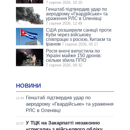
7 серпня 2026, 10:10
Генштаб підтвердив удар по
аеродрому «Гвардійське» та
ураження РЛС в Оленівці
7 серпня 2026, 12:49
США розширили санкції проти
Куби через військову
співпрацю з росією, Китаєм та
Іраном
7 серпня 2026, 05:17
Росія вночі випустила по
Україні майже 150 дронів:
скільки збила ППО
7 серпня 2026, 09:32
НОВИНИ
Генштаб підтвердив удар по
12:49
аеродрому «Гвардійське» та ураження
РЛС в Оленівці
У ТЦК на Закарпатті незаконно
12:07
«списали» з військового обліку