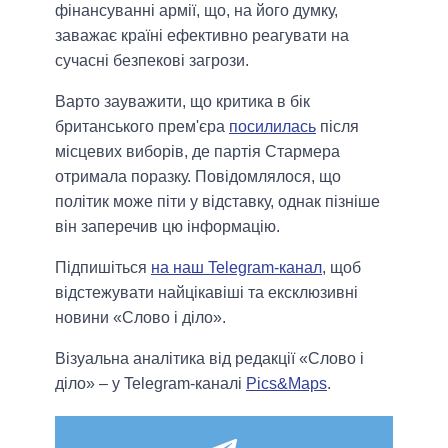
фінансуванні армії, що, на його думку,
заважає країні ефективно реагувати на
сучасні безпекові загрози.
Варто зауважити, що критика в бік
британського прем'єра
посилилась
після
місцевих виборів, де партія Стармера
отримала поразку. Повідомлялося, що
політик може піти у відставку, однак пізніше
він заперечив цю інформацію.
Підпишіться
на наш Telegram-канал
, щоб
відстежувати найцікавіші та ексклюзивні
новини «Слово і діло».
Візуальна аналітика від редакції «Слово і
діло» – у Telegram-каналі
Pics&Maps
.