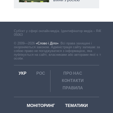
Cуб'єкт у сфері онлайн-медіа. Ідентифікатор медіа – R40-
05063
© 2009—2026
«Слово і Діло»
.
Всі права захищені і
охороняються законом. Адміністрація сайту залишає за
собою право не погоджуватися з інформацією, яка
публікується на сайті, власниками або авторами якої є треті
особи.
УКР
РОС
ПРО НАС
КОНТАКТИ
ПРАВИЛА
МОНІТОРИНГ
ТЕМАТИКИ