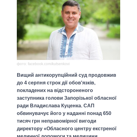
фото: facebook.com/kutsenkovi
Вищий антикорупційний суд продовжив
до 4 серпня строк дії обов'язків,
покладених на відстороненого
заступника голови Запорізької обласної
ради Владислава Куценка. САП
обвинувачує його у наданні понад 650
тисяч грн неправомірної вигоди
директору «Обласного центру екстреної
медичної допомоги та медицини