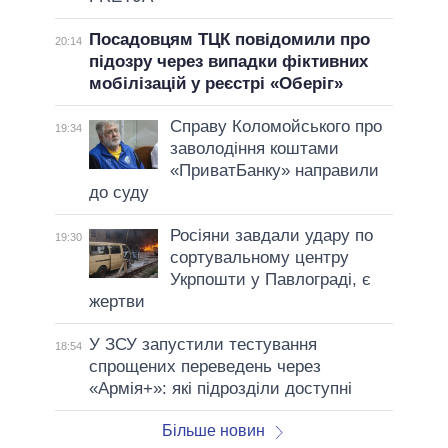
Посадовцям ТЦК повідомили про
20:14
підозру через випадки фіктивних
мобілізацій у реєстрі «Оберіг»
Справу Коломойського про
19:34
заволодіння коштами
«ПриватБанку» направили
до суду
Росіяни завдали удару по
19:30
сортувальному центру
Укрпошти у Павлограді, є
жертви
У ЗСУ запустили тестування
18:54
спрощених переведень через
«Армія+»: які підрозділи доступні
Більше новин