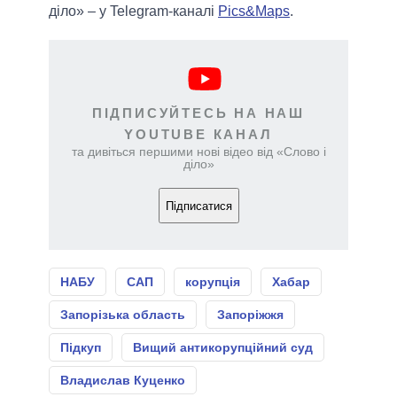
діло» – у Telegram-каналі
Pics&Maps
.
ПІДПИСУЙТЕСЬ НА НАШ
YOUTUBE КАНАЛ
та дивіться першими нові відео від «Слово і
діло»
Підписатися
НАБУ
САП
корупція
Хабар
Запорізька область
Запоріжжя
Підкуп
Вищий антикорупційний суд
Владислав Куценко