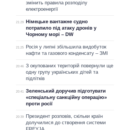
змінить правила розподілу
електроенергії
Німецьке вантажне судно
21:29
потрапило під атаку дронів у
Чорному морі – DW
Росія у липні збільшила видобуток
21:25
нафти та газового конденсату – ЗМІ
З окупованих територій повернули ще
20:46
одну групу українських дітей та
підлітків
Зеленський доручив підготувати
20:41
«спеціальну санкційну операцію»
проти росії
Президент розповів, скільки країн
20:39
долучилися до створення системи
FREYJA