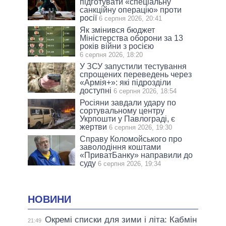
підготувати «спеціальну
санкційну операцію» проти
росії
6 серпня 2026, 20:41
Як змінився бюджет
Міністерства оборони за 13
років війни з росією
6 серпня 2026, 18:20
У ЗСУ запустили тестування
спрощених переведень через
«Армія+»: які підрозділи
доступні
6 серпня 2026, 18:54
Росіяни завдали удару по
сортувальному центру
Укрпошти у Павлограді, є
жертви
6 серпня 2026, 19:30
Справу Коломойського про
заволодіння коштами
«ПриватБанку» направили до
суду
6 серпня 2026, 19:34
НОВИНИ
Окремі списки для зими і літа: Кабмін
21:49