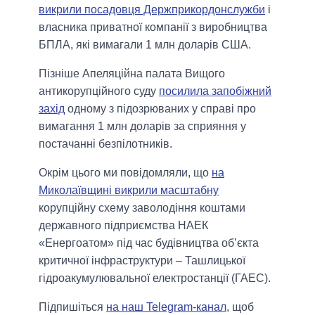
викрили посадовця Держприкордонслужби
і
власника приватної компанії з виробництва
БПЛА, які вимагали 1 млн доларів США.
Пізніше Апеляційна палата Вищого
антикорупційного суду
посилила запобіжний
захід
одному з підозрюваних у справі про
вимагання 1 млн доларів за сприяння у
постачанні безпілотників.
Окрім цього ми повідомляли, що
на
Миколаївщині викрили масштабну
корупційну схему заволодіння коштами
державного підприємства НАЕК
«Енергоатом» під час будівництва об’єкта
критичної інфраструктури – Ташлицької
гідроакумулювальної електростанції (ГАЕС).
Підпишіться
на наш Telegram-канал
, щоб