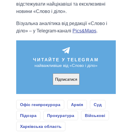
відстежувати найцікавіші та ексклюзивні
новини «Слово і діло».
Візуальна аналітика від редакції «Слово і
діло» – у Telegram-каналі
Pics&Maps
.
ЧИТАЙТЕ У TELEGRAM
найважливіше від «Слово і діло»
Підписатися
Офіс генпрокурора
Армія
Суд
Підозра
Прокуратура
Військові
Харківська область