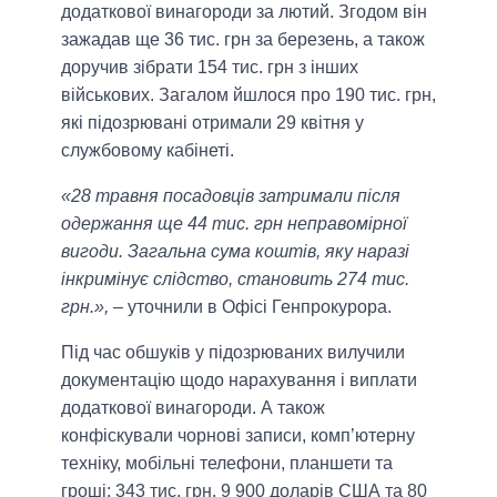
додаткової винагороди за лютий. Згодом він
зажадав ще 36 тис. грн за березень, а також
доручив зібрати 154 тис. грн з інших
військових. Загалом йшлося про 190 тис. грн,
які підозрювані отримали 29 квітня у
службовому кабінеті.
«28 травня посадовців затримали після
одержання ще 44 тис. грн неправомірної
вигоди. Загальна сума коштів, яку наразі
інкримінує слідство, становить 274 тис.
грн.»,
– уточнили в Офісі Генпрокурора.
Під час обшуків у підозрюваних вилучили
документацію щодо нарахування і виплати
додаткової винагороди. А також
конфіскували чорнові записи, комп’ютерну
техніку, мобільні телефони, планшети та
гроші: 343 тис. грн, 9 900 доларів США та 80