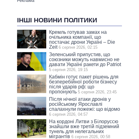
ІНШІ НОВИНИ ПОЛІТИКИ
Кремль готував замах на
очільника компанії, що
постачає дрони Україні – Die
Zeit
6 серпня 2026, 02:15
Зеленський припустив, що
союзники можуть навмисно не
давати Україні ракети до Patriot
5 серпня 2026, 19:15
Кабмін готує пакет рішень для
безперебійної роботи бізнесу
після ударів рф: що
пропонують
5 серпня 2026, 23:45
Після нічної атаки дронів у
російському Ярославлі
спалахнули пожежі: що відомо
6 серпня 2026, 04:57
На кордоні Литви з Білоруссю
знайшли вже третій підземний
тунель для нелегальних
мігрантів
6 серпня 2026, 00:58