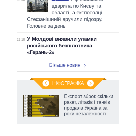
вдарила по Києву та
області, а експосолці
Стефанішиній вручили підозру.
Головне за день
У Молдові виявили уламки
22:18
російського безпілотника
«Герань-2»
Більше новин
ІНФОГРАФІКА
Експорт зброї: скільки
раїні
ракет, літаків і танків
ої
продала Україна за
роки незалежності