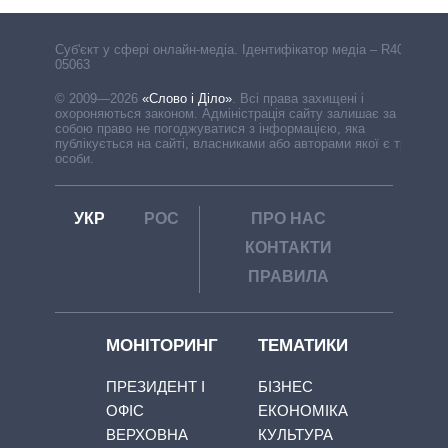
Cуб'єкт у сфері онлайн-медіа. Ідентифікатор медіа – R40-
05063
© 2009—2026
«Слово і Діло»
.
Всі права захищені і
охороняються законом. Адміністрація сайту залишає за
собою право не погоджуватися з інформацією, яка
публікується на сайті, власниками або авторами якої є треті
особи.
УКР
РОС
ПРО НАС
КОНТАКТИ
ПРАВИЛА
МОНІТОРИНГ
ТЕМАТИКИ
ПРЕЗИДЕНТ І
БІЗНЕС
ОФІС
ЕКОНОМІКА
ВЕРХОВНА
КУЛЬТУРА