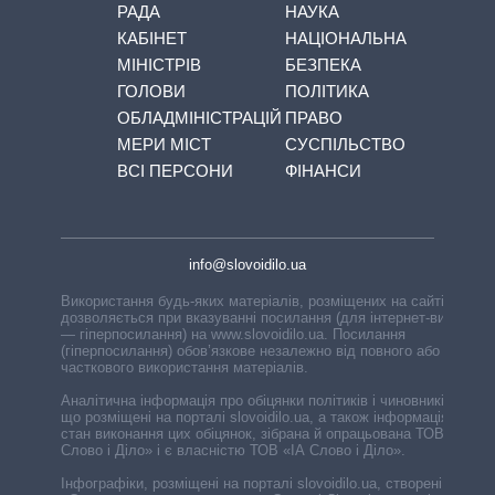
РАДА
НАУКА
КАБІНЕТ
НАЦІОНАЛЬНА
МІНІСТРІВ
БЕЗПЕКА
ГОЛОВИ
ПОЛІТИКА
ОБЛАДМІНІСТРАЦІЙ
ПРАВО
МЕРИ МІСТ
СУСПІЛЬСТВО
ВСІ ПЕРСОНИ
ФІНАНСИ
info@slovoidilo.ua
Використання будь-яких матеріалів, розміщених на сайті,
дозволяється при вказуванні посилання (для інтернет-видань
— гіперпосилання) на www.slovoidilo.ua. Посилання
(гіперпосилання) обов’язкове незалежно від повного або
часткового використання матеріалів.
Аналітична інформація про обіцянки політиків і чиновників,
що розміщені на порталі slovoidilo.ua, а також інформація про
стан виконання цих обіцянок, зібрана й опрацьована ТОВ «ІА
Слово і Діло» і є власністю ТОВ «ІА Слово і Діло».
Інфографіки, розміщені на порталі slovoidilo.ua, створені ГО