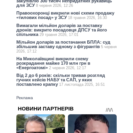
закупівлю 300 тисяч непридатних рукавиць
для ЗСУ
8 червня 2026, 12:26
Правоохоронці викрили нові схеми продажу
«тилових посад» у ЗСУ
18 травня 2026, 16:30
Вимагали мільйон доларів за поставку
дронів: викрито посадовця ДПСУ та його
спільника
29 травня 2026, 17:01
Мільйон доларів за постачання БПЛА: суд
збільшив заставу одному з фігурантів
5 червня
2026, 17:12
На Миколаївщині викрили схему
розкрадання майже 170 млн грн в
«Енергоатомі»
2 червня 2026, 12:17
Від 2 до 6 років: скільки тривав розгляд
гучних кейсів НАБУ та САП, у яких
поставлено крапку
17 листопада 2025, 16:51