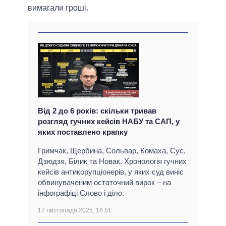
вимагали гроші.
Від 2 до 6 років: скільки тривав
розгляд гучних кейсів НАБУ та САП, у
яких поставлено крапку
Гримчак, Щербина, Сольвар, Комаха, Сус,
Дзюдзя, Білик та Новак. Хронологія гучних
кейсів антикорупціонерів, у яких суд виніс
обвинуваченим остаточний вирок – на
інфографіці Слово і діло.
17 листопада 2025, 16:51