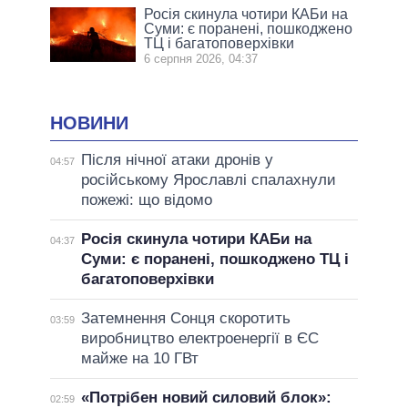
Росія скинула чотири КАБи на
Суми: є поранені, пошкоджено
ТЦ і багатоповерхівки
6 серпня 2026, 04:37
НОВИНИ
Після нічної атаки дронів у
04:57
російському Ярославлі спалахнули
пожежі: що відомо
Росія скинула чотири КАБи на
04:37
Суми: є поранені, пошкоджено ТЦ і
багатоповерхівки
Затемнення Сонця скоротить
03:59
виробництво електроенергії в ЄС
майже на 10 ГВт
«Потрібен новий силовий блок»:
02:59