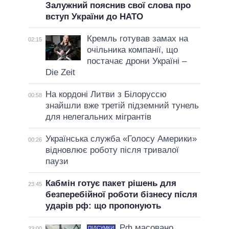
Залужний пояснив свої слова про
вступ України до НАТО
Кремль готував замах на
02:15
очільника компанії, що
постачає дрони Україні –
Die Zeit
На кордоні Литви з Білоруссю
00:58
знайшли вже третій підземний тунель
для нелегальних мігрантів
Українська служба «Голосу Америки»
00:26
відновлює роботу після тривалої
паузи
Кабмін готує пакет рішень для
23:45
безперебійної роботи бізнесу після
ударів рф: що пропонують
Рф масовано
ПІДСУМКИ
23:00