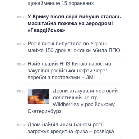
щонайменше 15 поранених
У Криму після серії вибухів сталась
09:58
масштабна пожежа на аеродромі
«Гвардійське»
Росія вночі випустила по Україні
09:32
майже 150 дронів: скільки збила ППО
Найбільший НПЗ Китаю наростив
08:54
закупівлі російської нафти через
перебої з поставками – ЗМІ
Дрони атакували черговий
08:16
логістичний центр
Wildberries у російському
Єкатеринбурзі
Двом найбільшим банкам росії
07:51
загрожує кредитна криза – розвідка