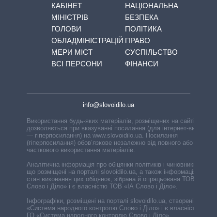
КАБІНЕТ
НАЦІОНАЛЬНА
МІНІСТРІВ
БЕЗПЕКА
ГОЛОВИ
ПОЛІТИКА
ОБЛАДМІНІСТРАЦІЙ
ПРАВО
МЕРИ МІСТ
СУСПІЛЬСТВО
ВСІ ПЕРСОНИ
ФІНАНСИ
info@slovoidilo.ua
Використання будь-яких матеріалів, розміщених на сайті,
дозволяється при вказуванні посилання (для інтернет-видань
— гіперпосилання) на www.slovoidilo.ua. Посилання
(гіперпосилання) обов’язкове незалежно від повного або
часткового використання матеріалів.
Аналітична інформація про обіцянки політиків і чиновників,
що розміщені на порталі slovoidilo.ua, а також інформація про
стан виконання цих обіцянок, зібрана й опрацьована ТОВ «ІА
Слово і Діло» і є власністю ТОВ «ІА Слово і Діло».
Інфографіки, розміщені на порталі slovoidilo.ua, створені ГО
«Система народного контролю Слово і Діло» і є власністю
ГО «Система народного контролю Слово і Діло».