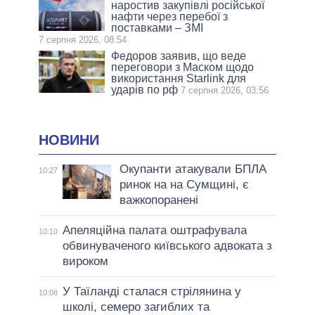
наростив закупівлі російської
нафти через перебої з
поставками – ЗМІ
7 серпня 2026, 08:54
Федоров заявив, що веде
переговори з Маском щодо
використання Starlink для
ударів по рф
7 серпня 2026, 03:56
НОВИНИ
Окупанти атакували БПЛА
10:27
ринок на на Сумщині, є
важкопоранені
Апеляційна палата оштрафувала
10:10
обвинуваченого київського адвоката з
вироком
У Таїланді сталася стрілянина у
10:08
школі, семеро загиблих та