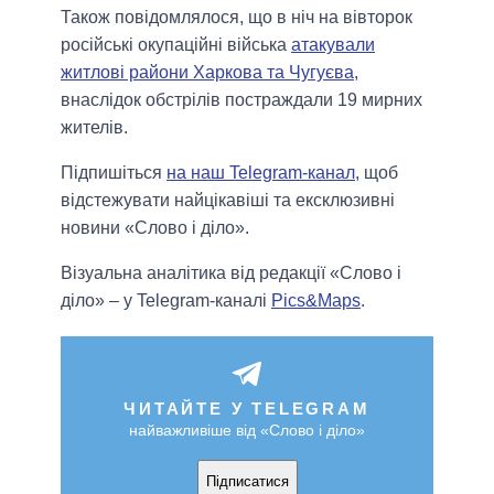
Також повідомлялося, що в ніч на вівторок
російські окупаційні війська
атакували
житлові райони Харкова та Чугуєва
,
внаслідок обстрілів постраждали 19 мирних
жителів.
Підпишіться
на наш Telegram-канал
, щоб
відстежувати найцікавіші та ексклюзивні
новини «Слово і діло».
Візуальна аналітика від редакції «Слово і
діло» – у Telegram-каналі
Pics&Maps
.
ЧИТАЙТЕ У TELEGRAM
найважливіше від «Слово і діло»
Підписатися