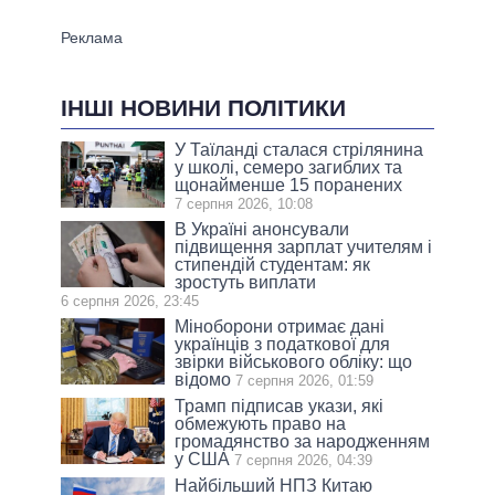
ІНШІ НОВИНИ ПОЛІТИКИ
У Таїланді сталася стрілянина
у школі, семеро загиблих та
щонайменше 15 поранених
7 серпня 2026, 10:08
В Україні анонсували
підвищення зарплат учителям і
стипендій студентам: як
зростуть виплати
6 серпня 2026, 23:45
Міноборони отримає дані
українців з податкової для
звірки військового обліку: що
відомо
7 серпня 2026, 01:59
Трамп підписав укази, які
обмежують право на
громадянство за народженням
у США
7 серпня 2026, 04:39
Найбільший НПЗ Китаю