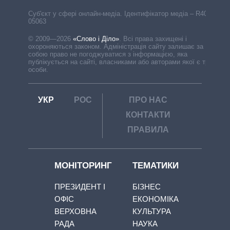
Cуб'єкт у сфері онлайн-медіа. Ідентифікатор медіа – R40-
05063
© 2009—2026
«Слово і Діло»
.
Всі права захищені і
охороняються законом. Адміністрація сайту залишає за
собою право не погоджуватися з інформацією, яка
публікується на сайті, власниками або авторами якої є треті
особи.
УКР
РОС
ПРО НАС
КОНТАКТИ
ПРАВИЛА
МОНІТОРИНГ
ТЕМАТИКИ
ПРЕЗИДЕНТ І
БІЗНЕС
ОФІС
ЕКОНОМІКА
ВЕРХОВНА
КУЛЬТУРА
РАДА
НАУКА