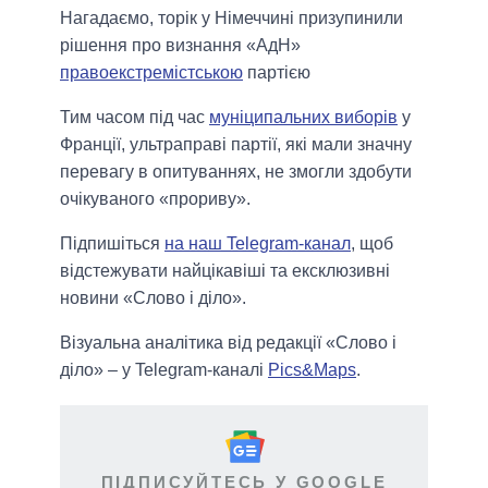
Нагадаємо, торік у Німеччині призупинили
рішення про визнання «АдН»
правоекстремістською
партією
Тим часом під час
муніципальних виборів
у
Франції, ультраправі партії, які мали значну
перевагу в опитуваннях, не змогли здобути
очікуваного «прориву».
Підпишіться
на наш Telegram-канал
, щоб
відстежувати найцікавіші та ексклюзивні
новини «Слово і діло».
Візуальна аналітика від редакції «Слово і
діло» – у Telegram-каналі
Pics&Maps
.
ПІДПИСУЙТЕСЬ У GOOGLE