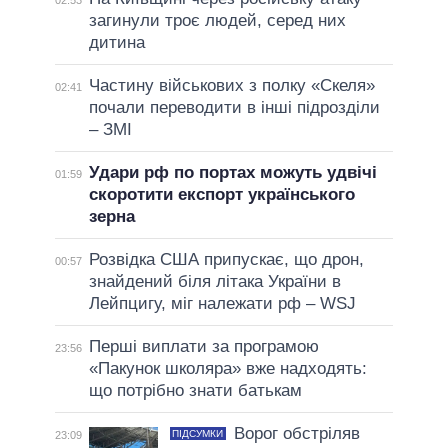
загинули троє людей, серед них
дитина
Частину військових з полку «Скеля»
02:41
почали переводити в інші підрозділи
– ЗМІ
Удари рф по портах можуть удвічі
01:59
скоротити експорт українського
зерна
Розвідка США припускає, що дрон,
00:57
знайдений біля літака України в
Лейпцигу, міг належати рф – WSJ
Перші виплати за програмою
23:56
«Пакунок школяра» вже надходять:
що потрібно знати батькам
Ворог обстріляв
ПІДСУМКИ
23:09