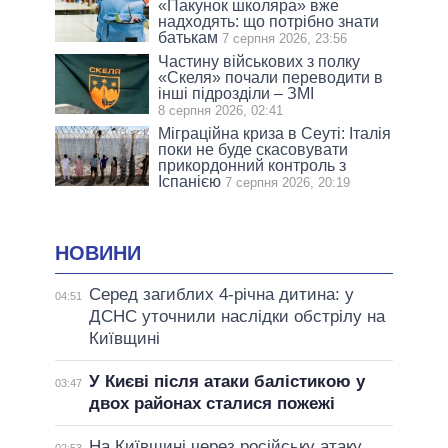
«Пакунок школяра» вже
надходять: що потрібно знати
батькам
7 серпня 2026, 23:56
Частину військових з полку
«Скеля» почали переводити в
інші підрозділи – ЗМІ
8 серпня 2026, 02:41
Міграційна криза в Сеуті: Італія
поки не буде скасовувати
прикордонний контроль з
Іспанією
7 серпня 2026, 20:19
НОВИНИ
Серед загиблих 4-річна дитина: у
04:51
ДСНС уточнили наслідки обстрілу на
Київщині
У Києві після атаки балістикою у
03:47
двох районах сталися пожежі
На Київщині через російську атаку
02:53