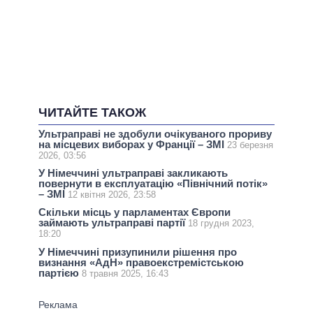
ЧИТАЙТЕ ТАКОЖ
Ультраправі не здобули очікуваного прориву
на місцевих виборах у Франції – ЗМІ
23 березня
2026, 03:56
У Німеччині ультраправі закликають
повернути в експлуатацію «Північний потік»
– ЗМІ
12 квітня 2026, 23:58
Скільки місць у парламентах Європи
займають ультраправі партії
18 грудня 2023,
18:20
У Німеччині призупинили рішення про
визнання «АдН» правоекстремістською
партією
8 травня 2025, 16:43