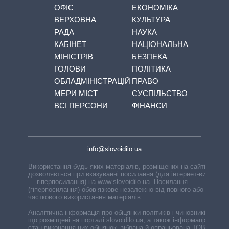
ОФІС
ЕКОНОМІКА
ВЕРХОВНА
КУЛЬТУРА
РАДА
НАУКА
КАБІНЕТ
НАЦІОНАЛЬНА
МІНІСТРІВ
БЕЗПЕКА
ГОЛОВИ
ПОЛІТИКА
ОБЛАДМІНІСТРАЦІЙ
ПРАВО
МЕРИ МІСТ
СУСПІЛЬСТВО
ВСІ ПЕРСОНИ
ФІНАНСИ
info@slovoidilo.ua
Використання будь-яких матеріалів, розміщених на сайті,
дозволяється при вказуванні посилання (для інтернет-видань
— гіперпосилання) на www.slovoidilo.ua. Посилання
(гіперпосилання) обов’язкове незалежно від повного або
часткового використання матеріалів.
Аналітична інформація про обіцянки політиків і чиновників,
що розміщені на порталі slovoidilo.ua, а також інформація про
стан виконання цих обіцянок, зібрана й опрацьована ТОВ «ІА