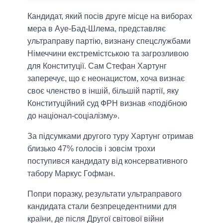
Кандидат, який посів друге місце на виборах
мера в Ауе-Бад-Шлема, представляє
ультраправу партію, визнану спецслужбами
Німеччини екстремістською та загрозливою
для Конституції. Сам Стефан Хартунг
заперечує, що є неонацистом, хоча визнає
своє членство в іншій, більшій партії, яку
Конституційний суд ФРН визнав «подібною
до націонал-соціалізму».
За підсумками другого туру Хартунг отримав
близько 47% голосів і зовсім трохи
поступився кандидату від консервативного
табору Маркус Гофман.
Попри поразку, результати ультраправого
кандидата стали безпрецедентними для
країни, де після Другої світової війни