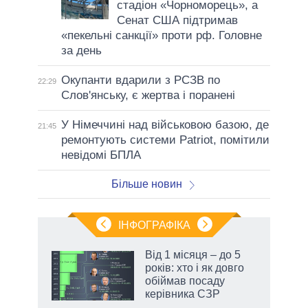
стадіон «Чорноморець», а
Сенат США підтримав
«пекельні санкції» проти рф. Головне
за день
Окупанти вдарили з РСЗВ по
22:29
Слов'янську, є жертва і поранені
У Німеччині над військовою базою, де
21:45
ремонтують системи Patriot, помітили
невідомі БПЛА
Більше новин
ІНФОГРАФІКА
Від 1 місяця – до 5
раїні
років: хто і як довго
ої
обіймав посаду
керівника СЗР