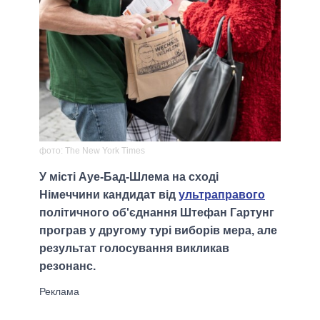
фото: The New York Times
У місті Ауе-Бад-Шлема на сході
Німеччини кандидат від
ультраправого
політичного об'єднання Штефан Гартунг
програв у другому турі виборів мера, але
результат голосування викликав
резонанс.