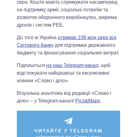
євро. Кошти мають спрямувати насамперед
на підтримку армії, соціальні потреби та
розвиток оборонного виробництва, зокрема
дронів і систем РЕБ.
До того ж Україна
отримає 236 млн євро від
Світового банку
для підтримки державного
бюджету та фінансування соціальних витрат.
Підпишіться
на наш Telegram-канал
, щоб
відстежувати найцікавіші та ексклюзивні
новини «Слово і діло».
Візуальна аналітика від редакції «Слово і
діло» – у Telegram-каналі
Pics&Maps
.
ЧИТАЙТЕ У TELEGRAM
найважливіше від «Слово і діло»