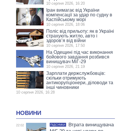
10 серпня 2026, 16:20
Іран вимагає від України
компенсації за удар по судну в
Каспійському морі
10 серпня 2026, 18:06
Поліс від прильоту: як в Україні
страхують житло, авто і
здоров’я від війни
10 серпня 2026, 17:50
На Одещині під час виконання
бойового завдання розбився
винищувач МіГ-29
10 серпня 2026, 21:19
Зарплати держслужбовців:
скільки отримують
антикорупціонери, діловоди та
інші чиновники
10 серпня 2026, 16:28
НОВИНИ
Втрата винищувача
ПІДСУМКИ
22:02