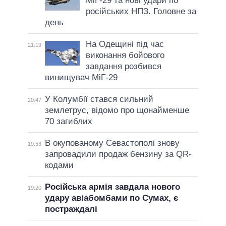
МіГ-29 та нові удари по
російських НПЗ. Головне за
день
На Одещині під час
21:19
виконання бойового
завдання розбився
винищувач МіГ-29
У Колумбії стався сильний
20:47
землетрус, відомо про щонайменше
70 загиблих
В окупованому Севастополі знову
19:53
запровадили продаж бензину за QR-
кодами
Російська армія завдала нового
19:20
удару авіабомбами по Сумах, є
постраждалі