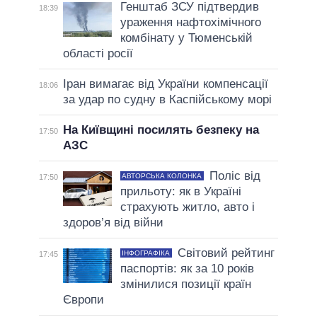
Генштаб ЗСУ підтвердив
18:39
ураження нафтохімічного
комбінату у Тюменській
області росії
Іран вимагає від України компенсації
18:06
за удар по судну в Каспійському морі
На Київщині посилять безпеку на
17:50
АЗС
Поліс від
АВТОРСЬКА КОЛОНКА
17:50
прильоту: як в Україні
страхують житло, авто і
здоров’я від війни
Світовий рейтинг
ІНФОГРАФІКА
17:45
паспортів: як за 10 років
змінилися позиції країн
Європи