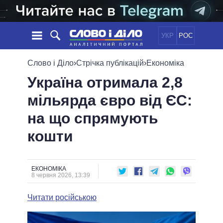
УКР
РОС
НОВИНИ
Слово і Діло
›
Стрічка публікацій
›
Економіка
Україна отримала 2,8
ОБIЦЯНКИ
СТРІЧКА
ПОЛІТИКА
мільярда євро від ЄС:
ПОДІЇ
ЕКОНОМІКА
ПОЛIТИКИ
на що спрямують
СТАТТІ
СУСПІЛЬСТВО
ІНФОГРАФІКА
ДУМКИ
СВІТ
УСІ ПОЛІТИКИ
кошти
ОГЛЯДИ
ПРЕЗИДЕНТ І ОФІС
ВІДЕО
ДАЙДЖЕСТИ
ВЕРХОВНА РАДА
ЕКОНОМІКА
ПІДТРИМАТИ
КАБІНЕТ МІНІСТРІВ
8 червня 2026, 13:39
ГОЛОВИ ОБЛАДМІНІСТРАЦІЙ
ПОРІВНЯННЯ ПОЛІТИКІВ
Читати російською
МЕРИ МІСТ
ВСІ ПЕРСОНИ