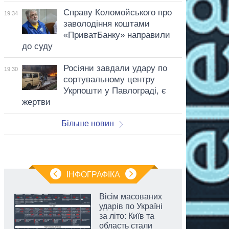
Справу Коломойського про
19:34
заволодіння коштами
«ПриватБанку» направили
до суду
Росіяни завдали удару по
19:30
сортувальному центру
Укрпошти у Павлограді, є
жертви
Більше новин
ІНФОГРАФІКА
Вісім масованих
ударів по Україні
за літо: Київ та
область стали