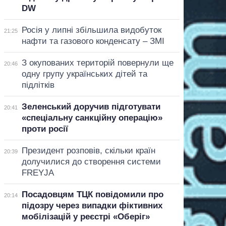
DW
Росія у липні збільшила видобуток
21:25
нафти та газового конденсату – ЗМІ
З окупованих територій повернули ще
20:46
одну групу українських дітей та
підлітків
Зеленський доручив підготувати
20:41
«спеціальну санкційну операцію»
проти росії
Президент розповів, скільки країн
20:39
долучилися до створення системи
FREYJA
Посадовцям ТЦК повідомили про
20:14
підозру через випадки фіктивних
мобілізацій у реєстрі «Оберіг»