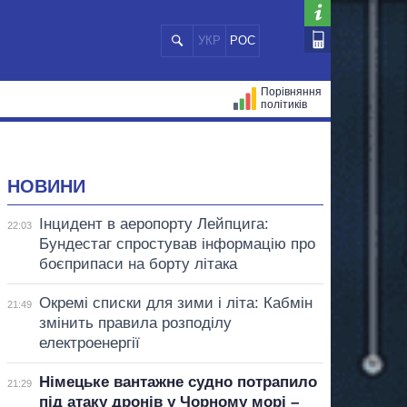
УКР
РОС
Порівняння
політиків
ЦІЙ
МЕРИ МІСТ
ВСІ ПЕРСОНИ
НОВИНИ
Інцидент в аеропорту Лейпцига:
22:03
Бундестаг спростував інформацію про
боєприпаси на борту літака
Окремі списки для зими і літа: Кабмін
21:49
змінить правила розподілу
електроенергії
Німецьке вантажне судно потрапило
21:29
під атаку дронів у Чорному морі –