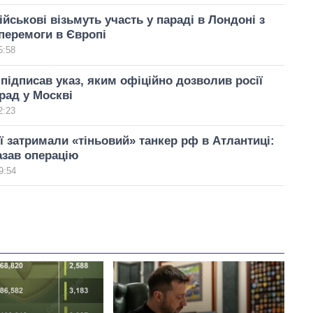
ійськові візьмуть участь у параді в Лондоні з
перемоги в Європі
5:58
підписав указ, яким офіційно дозволив росії
рад у Москві
2:23
 затримали «тіньовий» танкер рф в Атлантиці:
азав операцію
9:54