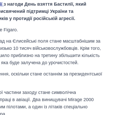
ії
з нагоди День взяття Бастилії, який
рисвячений підтримці України та
ів у протидії російській агресії.
 Figaro.
ад на Єлисейські поля стане масштабнішим за
изько 10 тисяч військовослужбовців. Крім того,
ило приблизно на третину збільшити кількість
ї, яка буде залучена до урочистостей.
ня, оскільки стане останнім за президентської
ої частини заходу стане символічна
Економіка ШІ-
праці в авіації. Два винищувачі Mirage 2000
гігантів: скільки
м пілотами, а один із літаків спеціально
коштують і
заробляють
ра.