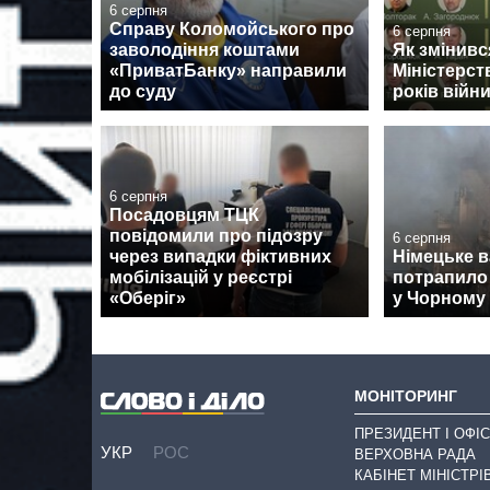
6 серпня
Справу Коломойського про
6 серпня
заволодіння коштами
Як змінив
«ПриватБанку» направили
Міністерст
до суду
років війн
6 серпня
Посадовцям ТЦК
повідомили про підозру
6 серпня
через випадки фіктивних
Німецьке 
мобілізацій у реєстрі
потрапило 
«Оберіг»
у Чорному 
МОНІТОРИНГ
ПРЕЗИДЕНТ І ОФІС
УКР
РОС
ВЕРХОВНА РАДА
КАБІНЕТ МІНІСТРІ