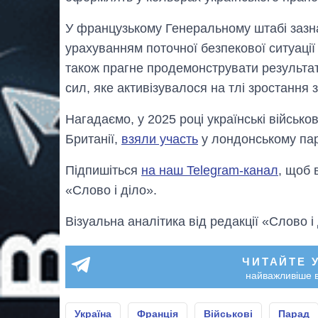
У французькому Генеральному штабі зазн
урахуванням поточної безпекової ситуації 
також прагне продемонструвати результат
сил, яке активізувалося на тлі зростання з
Нагадаємо, у 2025 році українські військо
Британії,
взяли участь
у лондонському пара
Підпишіться
на наш Telegram-канал
, щоб 
«Слово і діло».
Візуальна аналітика від редакції «Слово і
ЧИТАЙТЕ 
найважливіше в
Україна
Франція
Військові
Парад