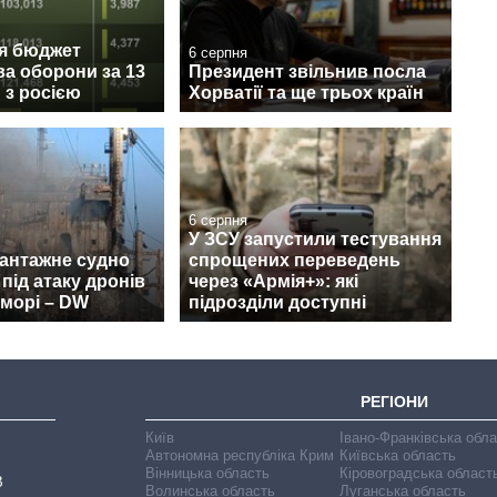
ся бюджет
6 серпня
ва оборони за 13
Президент звільнив посла
и з росією
Хорватії та ще трьох країн
6 серпня
У ЗСУ запустили тестування
вантажне судно
спрощених переведень
під атаку дронів
через «Армія+»: які
морі – DW
підрозділи доступні
РЕГІОНИ
Київ
Івано-Франківська обл
Автономна республіка Крим
Київська область
Вінницька область
Кіровоградська област
В
Волинська область
Луганська область