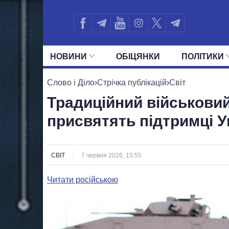
НОВИНИ
ОБIЦЯНКИ
ПОЛIТИКИ
УСІ ПОЛІТИКИ
ПРЕЗИДЕНТ І ОФ
Слово і Діло
›
Стрічка публікацій
›
Світ
Традиційний військовий
присвятять підтримці У
СВІТ
7 червня 2026, 15:55
Читати російською