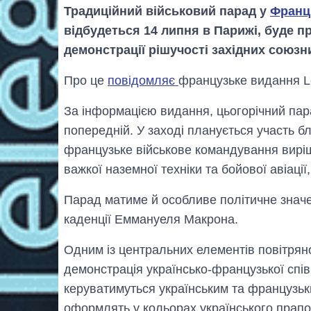
Традиційний військовий парад у
Франц
відбудеться 14 липня в Парижі, буде п
демонстрації рішучості західних союзник
Про це
повідомляє
французьке видання Le
За інформацією видання, цьогорічний пар
попередній. У заході планується участь бл
французьке військове командування виріш
важкої наземної техніки та бойової авіаці
Парад матиме й особливе політичне значен
каденції Еммануеля Макрона.
Одним із центральних елементів повітрян
демонстрація українсько-французької спів
керуватимуться українським та французьки
оформлять у кольорах українського прапо