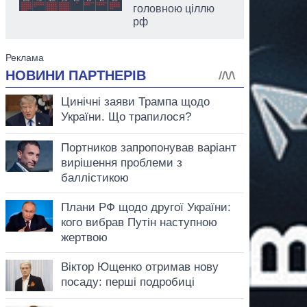
головною ціллю
рф