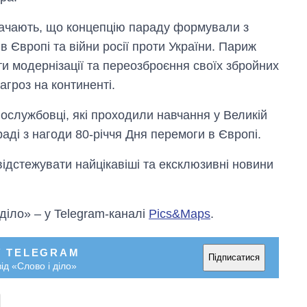
OpenAI та
Anthropic
ачають, що концепцію параду формували з
в Європі та війни росії проти України. Париж
и модернізації та переозброєння своїх збройних
агроз на континенті.
вослужбовці, які проходили навчання у Великій
ді з нагоди 80-річчя Дня перемоги в Європі.
відстежувати найцікавіші та ексклюзивні новини
 діло» – у Telegram-каналі
Pics&Maps
.
У TELEGRAM
Підписатися
ід «Слово і діло»