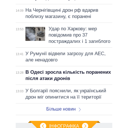
На Чернігівщині дрон рф вдарив
14:09
поблизу магазину, є поранені
Удар по Харкову: мер
13:53
повідомив про 37
постраждалих і 1 загиблого
У Румунії відвели загрозу для АЕС,
13:41
але ненадовго
В Одесі зросла кількість поранених
13:28
після атаки дронів
У Болгарії пояснили, як український
13:03
дрон міг опинитися на її території
Більше новин
ІНФОГРАФІКА