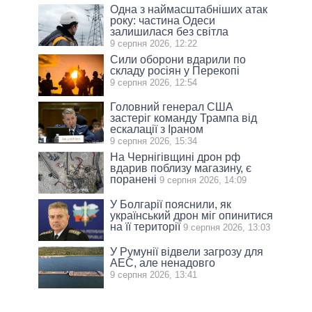
Одна з наймасштабніших атак
року: частина Одеси
залишилася без світла
9 серпня 2026, 12:22
Сили оборони вдарили по
складу росіян у Перекопі
9 серпня 2026, 12:54
Головний генерал США
застеріг команду Трампа від
ескалації з Іраном
9 серпня 2026, 15:34
На Чернігівщині дрон рф
вдарив поблизу магазину, є
поранені
9 серпня 2026, 14:09
У Болгарії пояснили, як
український дрон міг опинитися
на її території
9 серпня 2026, 13:03
У Румунії відвели загрозу для
АЕС, але ненадовго
9 серпня 2026, 13:41