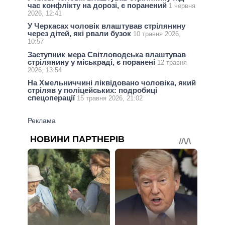
час конфлікту на дорозі, є поранений
1 червня
2026, 12:41
У Черкасах чоловік влаштував стрілянину
через дітей, які рвали бузок
10 травня 2026,
10:57
Заступник мера Світловодська влаштував
стрілянину у міськраді, є поранені
12 травня
2026, 13:54
На Хмельниччині ліквідовано чоловіка, який
стріляв у поліцейських: подробиці
спецоперації
15 травня 2026, 21:02