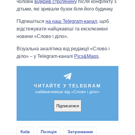
чоловік
відкрив стрілянину
після конфлікту з
дітьми, які зривали бузок біля його будинку.
Підпишіться
на наш Telegram-канал
, щоб
відстежувати найцікавіші та ексклюзивні
новини «Слово і діло».
Візуальна аналітика від редакції «Слово і
діло» – у Telegram-каналі
Pics&Maps
.
ЧИТАЙТЕ У TELEGRAM
найважливіше від «Слово і діло»
Підписатися
Київ
Поліція
Затримання