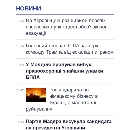
НОВИНИ
На Херсонщині розширили перелік
15:53
населених пунктів для обов'язкової
евакуації
Головний генерал США застеріг
15:34
команду Трампа від ескалації з Іраном
У Молдові пролунав вибух,
15:09
правоохоронці знайшли уламки
БПЛА
Росія вдарила по
14:42
німецькому бізнесу в
Україні, є масштабні
руйнування
Партія Мадяра висунула кандидата
14:33
на президента Угорщини