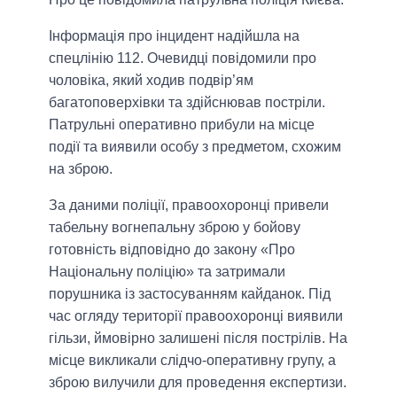
Інформація про інцидент надійшла на
спецлінію 112. Очевидці повідомили про
чоловіка, який ходив подвір’ям
багатоповерхівки та здійснював постріли.
Патрульні оперативно прибули на місце
події та виявили особу з предметом, схожим
на зброю.
За даними поліції, правоохоронці привели
табельну вогнепальну зброю у бойову
готовність відповідно до закону «Про
Національну поліцію» та затримали
порушника із застосуванням кайданок. Під
час огляду території правоохоронці виявили
гільзи, ймовірно залишені після пострілів. На
місце викликали слідчо-оперативну групу, а
зброю вилучили для проведення експертизи.