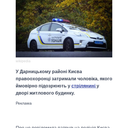
wikipedia
У Дарницькому районі Києва
правоохоронці затримали чоловіка, якого
ймовірно підозрюють у
стрілянині
у
дворі житлового будинку.
Про це повідомила патрульна поліція Києва.