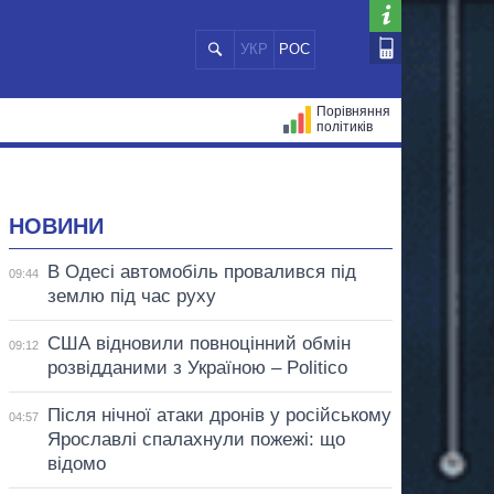
УКР
РОС
Порівняння
політиків
ЦІЙ
МЕРИ МІСТ
ВСІ ПЕРСОНИ
НОВИНИ
В Одесі автомобіль провалився під
09:44
землю під час руху
США відновили повноцінний обмін
09:12
розвідданими з Україною – Politico
Після нічної атаки дронів у російському
04:57
Ярославлі спалахнули пожежі: що
відомо