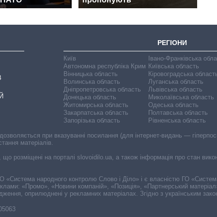
РЕГІОНИ
Київ
Івано-Франківська обл
Автономна республіка Крим
Київська область
Вінницька область
Кіровоградська област
В
Волинська область
Луганська область
Дніпропетровська область
Львівська область
Й
Донецька область
Миколаївська область
Житомирська область
Одеська область
Закарпатська область
Полтавська область
Запорізька область
Рівненська область
 дозволяється при вказуванні посилання (для інтернет-видань — гіперпоси
стання матеріалів.
, що розміщені на порталі slovoidilo.ua, а також інформація про стан вик
і ГО «Система народного контролю Слово і Діло» і є власністю ГО «Систе
еклами: «Промо», «Новини компаній», «Позиція», «Партнерський матеріал
судження, оприлюднені у рекламних матеріалах. Згідно з українським зак
-05063