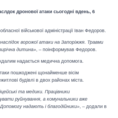
аслдок дронової атаки сьогодні вдень, 6
обласної військової адміністрації Іван Федоров.
наслідок ворожої атаки на Запоріжжя. Травми
ятирічна дитина»
, – поінформував Федоров.
раждалим надається медична допомога.
атаки пошкоджені щонайменше вісім
житлові будівлі в двох районах міста.
Як зросли тарифи
на холодну воду у
цейські та медики. Працівники
містах України на
увати руйнування, а комунальники вже
початок серпня
. Допомогу надають і благодійники»
, – додали в