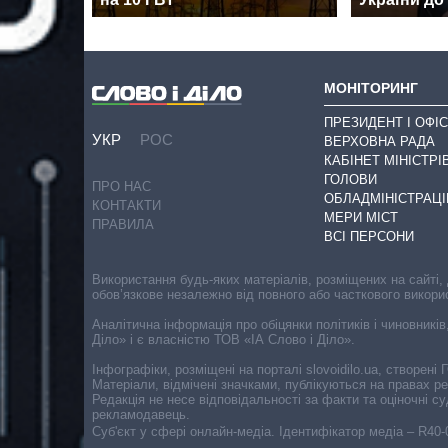
МОНІТОРИНГ
ПРЕЗИДЕНТ І ОФІС
УКР
РОС
ВЕРХОВНА РАДА
КАБІНЕТ МІНІСТРІ
ГОЛОВИ
ПРО НАС
ОБЛАДМІНІСТРАЦІ
КОНТАКТИ
МЕРИ МІСТ
ПРАВИЛА
ВСІ ПЕРСОНИ
Використання будь-яких матеріалів, розміщених на сайті,
обов’язкове незалежно від повного або часткового викори
Аналітична інформація про обіцянки політиків і чиновників
Діло» і є власністю ТОВ «ІА Слово і Діло».
Інфографіки, розміщені на порталі slovoidilo.ua, створен
Матеріали, відмічені значками, публікуються на правах р
Редакція не несе відповідальності за факти та оціночні 
рекламодавець.
Cуб'єкт у сфері онлайн-медіа. Ідентифікатор медіа – R40