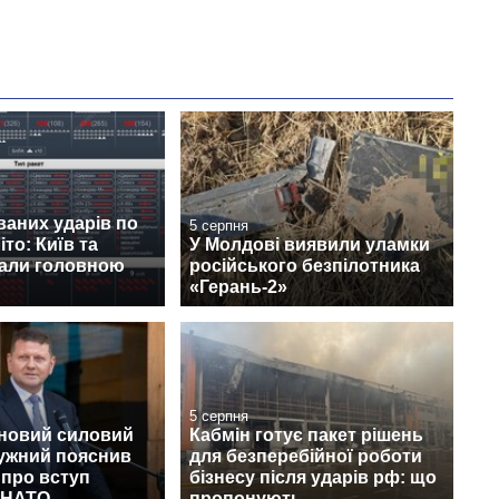
ваних ударів по
5 серпня
іто: Київ та
У Молдові виявили уламки
тали головною
російського безпілотника
«Герань-2»
5 серпня
 новий силовий
Кабмін готує пакет рішень
лужний пояснив
для безперебійної роботи
 про вступ
бізнесу після ударів рф: що
о НАТО
пропонують