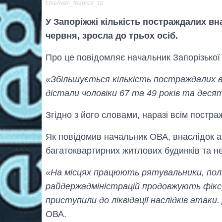
t.me/ivan_fedorov_zp
У Запоріжжі кількість постраждалих вн
червня, зросла до трьох осіб.
Про це повідомляє начальник Запорізької 
«Збільшується кількість постраждалих в
дістали чоловіки 67 та 49 років та дес
Згідно з його словами, наразі всім пост
Як повідомив начальник ОВА, внаслідок 
багатоквартирних житлових будинків та не
«На місцях працюють рятувальники, полі
райдержадміністрацій продовжують фікс
приступили до ліквідації наслідків атаки
ОВА.