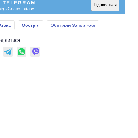
У TELEGRAM
Підписатися
ід «Слово і діло»
Атака
Обстріл
Обстріли Запоріжжя
ділитися: