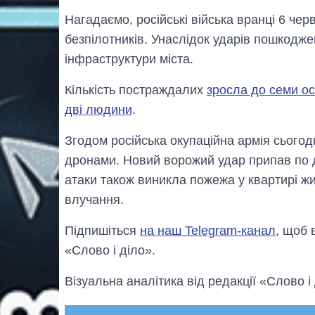
Нагадаємо, російські війська вранці 6 че
безпілотників. Унаслідок ударів пошкодже
інфраструктури міста.
Кількість постраждалих
зросла до семи ос
дві людини
.
Згодом російська окупаційна армія сьогод
дронами. Новий ворожий удар припав по да
атаки також виникла пожежа у квартирі ж
влучання.
Підпишіться
на наш Telegram-канал
, щоб 
«Слово і діло».
Візуальна аналітика від редакції «Слово і