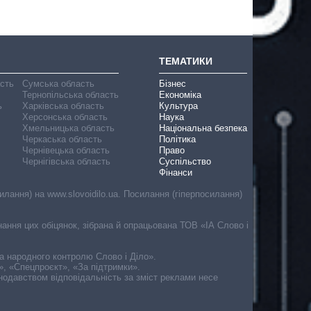
ТЕМАТИКИ
асть
Сумська область
Бізнес
Тернопільська область
Економіка
ь
Харківська область
Культура
Херсонська область
Наука
Хмельницька область
Національна безпека
Черкаська область
Політика
Чернівецька область
Право
Чернігівська область
Суспільство
Фінанси
лання) на www.slovoidilo.ua. Посилання (гіперпосилання)
онання цих обіцянок, зібрана й опрацьована ТОВ «ІА Слово і
ма народного контролю Слово і Діло».
», «Спецпроєкт», «За підтримки».
онодавством відповідальність за зміст реклами несе