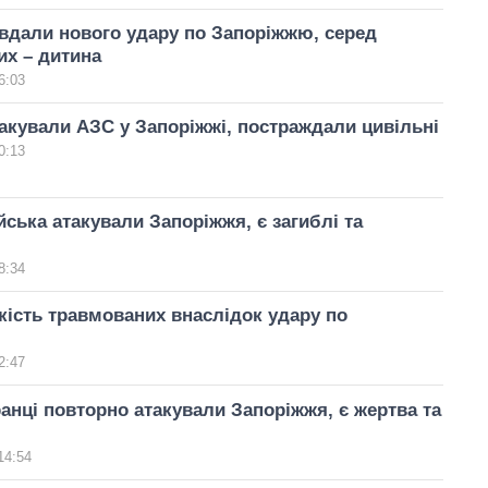
вдали нового удару по Запоріжжю, серед
х – дитина
6:03
акували АЗС у Запоріжжі, постраждали цивільні
0:13
ійська атакували Запоріжжя, є загиблі та
8:34
кість травмованих внаслідок удару по
2:47
анці повторно атакували Запоріжжя, є жертва та
14:54