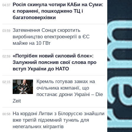
Росія скинула чотири КАБи на Суми:
04:37
є поранені, пошкоджено ТЦ і
багатоповерхівки
Затемнення Сонця скоротить
03:59
виробництво електроенергії в ЄС
майже на 10 ГВт
«Потрібен новий силовий блок»:
02:59
Залужний пояснив свої слова про
вступ України до НАТО
Кремль готував замах на
02:15
очільника компанії, що
постачає дрони Україні – Die
Zeit
На кордоні Литви з Білоруссю знайшли
00:58
вже третій підземний тунель для
нелегальних мігрантів