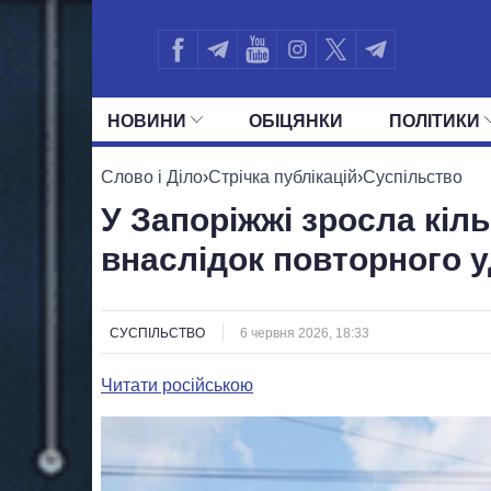
НОВИНИ
ОБIЦЯНКИ
ПОЛIТИКИ
УСІ ПОЛІТИКИ
ПРЕЗИДЕНТ І ОФ
Слово і Діло
›
Стрічка публікацій
›
Суспільство
У Запоріжжі зросла кіл
внаслідок повторного у
СУСПІЛЬСТВО
6 червня 2026, 18:33
Читати російською