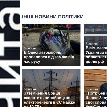
ІНШІ НОВИНИ ПОЛІТИКИ
5 серпня
Вісім масо
6 серпня
В Одесі автомобіль
Україні за л
провалився під землю під
область с
час руху
ціллю рф
6 серпня
6 серпня
Затемнення Сонця
«Потрібен
скоротить виробництво
блок»: За
електроенергії в ЄС майже
свої слова
на 10 ГВт
України д