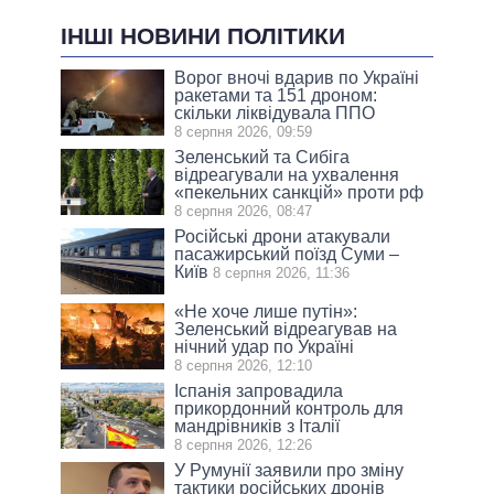
ІНШІ НОВИНИ ПОЛІТИКИ
Ворог вночі вдарив по Україні
ракетами та 151 дроном:
скільки ліквідувала ППО
8 серпня 2026, 09:59
Зеленський та Сибіга
відреагували на ухвалення
«пекельних санкцій» проти рф
8 серпня 2026, 08:47
Російські дрони атакували
пасажирський поїзд Суми –
Київ
8 серпня 2026, 11:36
«Не хоче лише путін»:
Зеленський відреагував на
нічний удар по Україні
8 серпня 2026, 12:10
Іспанія запровадила
прикордонний контроль для
мандрівників з Італії
8 серпня 2026, 12:26
У Румунії заявили про зміну
тактики російських дронів