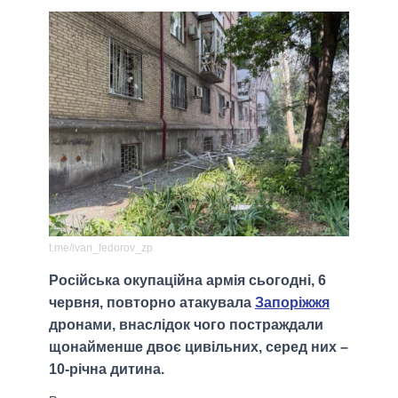
t.me/ivan_fedorov_zp
Російська окупаційна армія сьогодні, 6
червня, повторно атакувала
Запоріжжя
дронами, внаслідок чого постраждали
щонайменше двоє цивільних, серед них –
10-річна дитина.