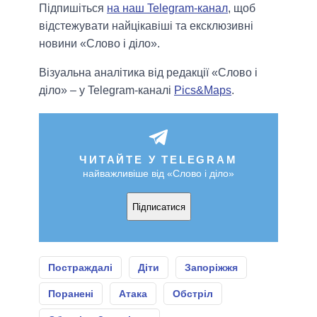
Підпишіться
на наш Telegram-канал
, щоб
відстежувати найцікавіші та ексклюзивні
новини «Слово і діло».
Візуальна аналітика від редакції «Слово і
діло» – у Telegram-каналі
Pics&Maps
.
ЧИТАЙТЕ У TELEGRAM
найважливіше від «Слово і діло»
Підписатися
Постраждалі
Діти
Запоріжжя
Поранені
Атака
Обстріл