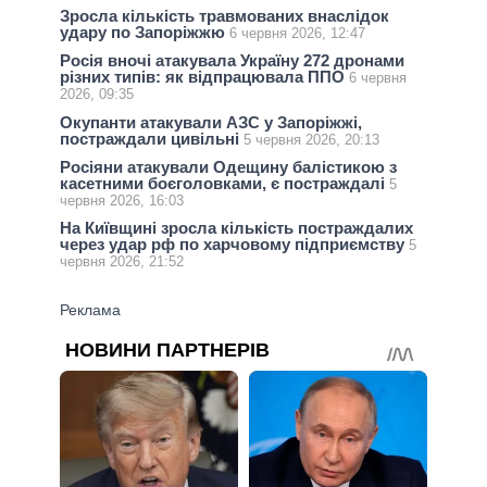
Зросла кількість травмованих внаслідок
удару по Запоріжжю
6 червня 2026, 12:47
Росія вночі атакувала Україну 272 дронами
різних типів: як відпрацювала ППО
6 червня
2026, 09:35
Окупанти атакували АЗС у Запоріжжі,
постраждали цивільні
5 червня 2026, 20:13
Росіяни атакували Одещину балістикою з
касетними боєголовками, є постраждалі
5
червня 2026, 16:03
На Київщині зросла кількість постраждалих
через удар рф по харчовому підприємству
5
червня 2026, 21:52