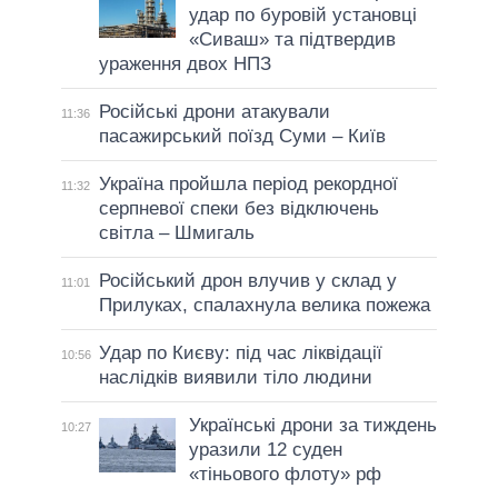
удар по буровій установці
«Сиваш» та підтвердив
ураження двох НПЗ
Російські дрони атакували
11:36
пасажирський поїзд Суми – Київ
Україна пройшла період рекордної
11:32
серпневої спеки без відключень
світла – Шмигаль
Російський дрон влучив у склад у
11:01
Прилуках, спалахнула велика пожежа
Удар по Києву: під час ліквідації
10:56
наслідків виявили тіло людини
Українські дрони за тиждень
10:27
уразили 12 суден
«тіньового флоту» рф