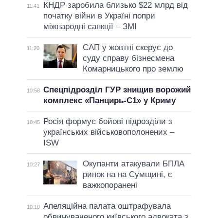
КНДР заробила близько $22 млрд від
11:41
початку війни в Україні попри
міжнародні санкції – ЗМІ
САП у жовтні скерує до
11:20
суду справу бізнесмена
Комарницького про землю
Спецпідрозділ ГУР знищив ворожий
10:58
комплекс «Панцирь-С1» у Криму
Росія формує бойові підрозділи з
10:45
українських військовополонених –
ISW
Окупанти атакували БПЛА
10:27
ринок на на Сумщині, є
важкопоранені
Апеляційна палата оштрафувала
10:10
обвинуваченого київського адвоката з