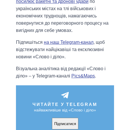
посилює ракетні та дронові удари
по
українських містах на тлі військових і
економічних труднощів, намагаючись
повернутися до переговорного процесу на
вигідних для себе умовах.
Підпишіться
на наш Telegram-канал
, щоб
відстежувати найцікавіші та ексклюзивні
новини «Слово і діло».
Візуальна аналітика від редакції «Слово і
діло» – у Telegram-каналі
Pics&Maps
.
ЧИТАЙТЕ У TELEGRAM
найважливіше від «Слово і діло»
Підписатися