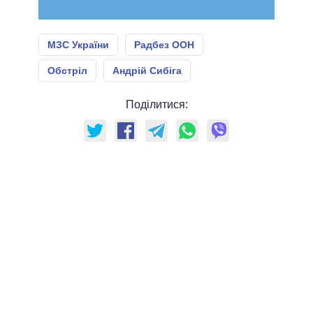
МЗС України
Радбез ООН
Обстріл
Андрій Сибіга
Поділитися: