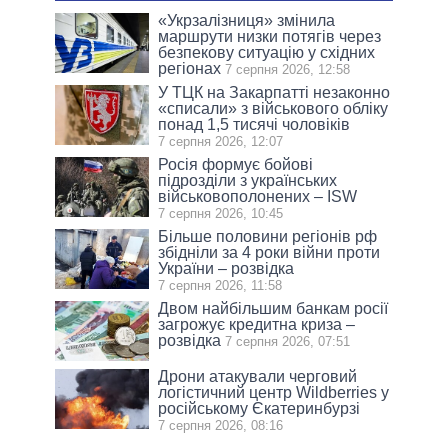
«Укрзалізниця» змінила
маршрути низки потягів через
безпекову ситуацію у східних
регіонах
7 серпня 2026, 12:58
У ТЦК на Закарпатті незаконно
«списали» з військового обліку
понад 1,5 тисячі чоловіків
7 серпня 2026, 12:07
Росія формує бойові
підрозділи з українських
військовополонених – ISW
7 серпня 2026, 10:45
Більше половини регіонів рф
збідніли за 4 роки війни проти
України – розвідка
7 серпня 2026, 11:58
Двом найбільшим банкам росії
загрожує кредитна криза –
розвідка
7 серпня 2026, 07:51
Дрони атакували черговий
логістичний центр Wildberries у
російському Єкатеринбурзі
7 серпня 2026, 08:16