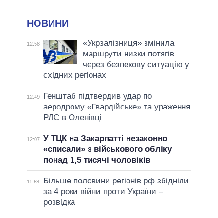
НОВИНИ
«Укрзалізниця» змінила
12:58
маршрути низки потягів
через безпекову ситуацію у
східних регіонах
Генштаб підтвердив удар по
12:49
аеродрому «Гвардійське» та ураження
РЛС в Оленівці
У ТЦК на Закарпатті незаконно
12:07
«списали» з військового обліку
понад 1,5 тисячі чоловіків
Більше половини регіонів рф збідніли
11:58
за 4 роки війни проти України –
розвідка