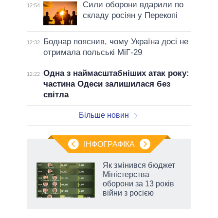
Сили оборони вдарили по
12:54
складу росіян у Перекопі
Боднар пояснив, чому Україна досі не
12:32
отримала польські МіГ-29
Одна з наймасштабніших атак року:
12:22
частина Одеси залишилася без
світла
Більше новин
ІНФОГРАФІКА
 як
Як змінився бюджет
и за
Міністерства
оборони за 13 років
2027-
війни з росією
аспі