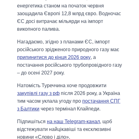
енергетика станом на початок червня
заощадила Європі 12,8 млрд євро. Водночас
ЄС досі витрачає мільярди на імпорт
викопного палива.
Нагадаємо, згідно з планами ЄС, імпорт
російського зрідженого природного газу має
припинитися до кінця 2026 року
, а
постачання російського трубопровідного газу
– до осені 2027 року.
Натомість Туреччина хоче продовжити
закупівлі газу з рф
після 2026 року, а Україна
тим часом уклала угоду про
постачання СПГ
з Балтики
через термінал Клайпеди.
Підпишіться
на наш Telegram-канал
, щоб
відстежувати найцікавіші та ексклюзивні
новини «Слово і діло».