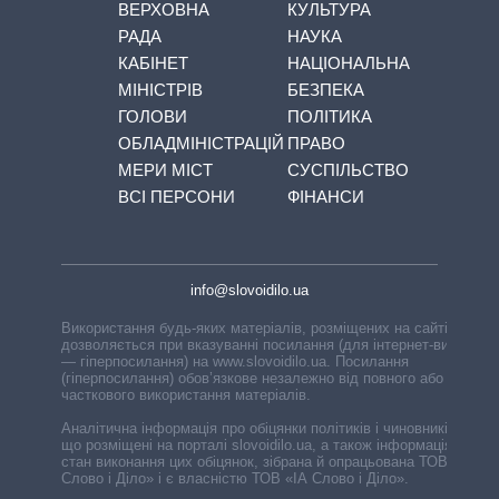
ВЕРХОВНА
КУЛЬТУРА
РАДА
НАУКА
КАБІНЕТ
НАЦІОНАЛЬНА
МІНІСТРІВ
БЕЗПЕКА
ГОЛОВИ
ПОЛІТИКА
ОБЛАДМІНІСТРАЦІЙ
ПРАВО
МЕРИ МІСТ
СУСПІЛЬСТВО
ВСІ ПЕРСОНИ
ФІНАНСИ
info@slovoidilo.ua
Використання будь-яких матеріалів, розміщених на сайті,
дозволяється при вказуванні посилання (для інтернет-видань
— гіперпосилання) на www.slovoidilo.ua. Посилання
(гіперпосилання) обов’язкове незалежно від повного або
часткового використання матеріалів.
Аналітична інформація про обіцянки політиків і чиновників,
що розміщені на порталі slovoidilo.ua, а також інформація про
стан виконання цих обіцянок, зібрана й опрацьована ТОВ «ІА
Слово і Діло» і є власністю ТОВ «ІА Слово і Діло».