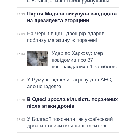
в Україні, є масштабні руйнування
Партія Мадяра висунула кандидата
14:33
на президента Угорщини
На Чернігівщині дрон рф вдарив
14:09
поблизу магазину, є поранені
Удар по Харкову: мер
13:53
повідомив про 37
постраждалих і 1 загиблого
У Румунії відвели загрозу для АЕС,
13:41
але ненадовго
В Одесі зросла кількість поранених
13:28
після атаки дронів
У Болгарії пояснили, як український
13:03
дрон міг опинитися на її території