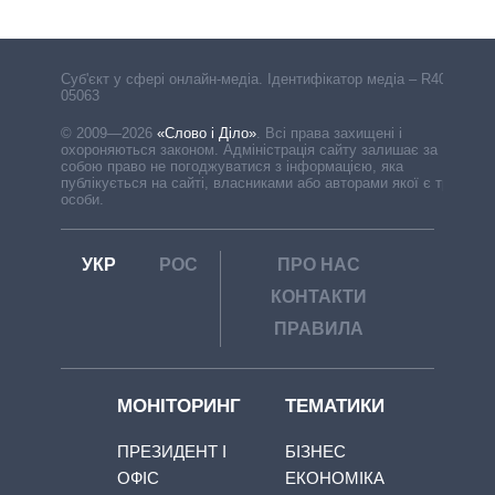
Cуб'єкт у сфері онлайн-медіа. Ідентифікатор медіа – R40-
05063
© 2009—2026
«Слово і Діло»
.
Всі права захищені і
охороняються законом. Адміністрація сайту залишає за
собою право не погоджуватися з інформацією, яка
публікується на сайті, власниками або авторами якої є треті
особи.
УКР
РОС
ПРО НАС
КОНТАКТИ
ПРАВИЛА
МОНІТОРИНГ
ТЕМАТИКИ
ПРЕЗИДЕНТ І
БІЗНЕС
ОФІС
ЕКОНОМІКА