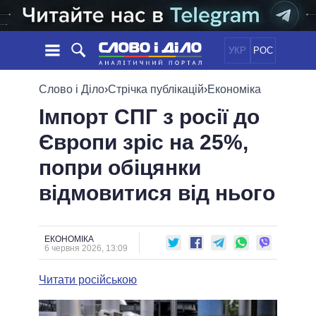
УКР
РОС
НОВИНИ
Слово і Діло
›
Стрічка публікацій
›
Економіка
Імпорт СПГ з росії до
ОБIЦЯНКИ
СТРІЧКА
ПОЛІТИКА
Європи зріс на 25%,
ПОДІЇ
ЕКОНОМІКА
ПОЛIТИКИ
попри обіцянки
СТАТТІ
СУСПІЛЬСТВО
ІНФОГРАФІКА
ДУМКИ
СВІТ
УСІ ПОЛІТИКИ
відмовитися від нього
ОГЛЯДИ
ПРЕЗИДЕНТ І ОФІС
ВІДЕО
ДАЙДЖЕСТИ
ВЕРХОВНА РАДА
ЕКОНОМІКА
ПІДТРИМАТИ
КАБІНЕТ МІНІСТРІВ
6 червня 2026, 13:09
ГОЛОВИ ОБЛАДМІНІСТРАЦІЙ
ПОРІВНЯННЯ ПОЛІТИКІВ
Читати російською
МЕРИ МІСТ
ВСІ ПЕРСОНИ