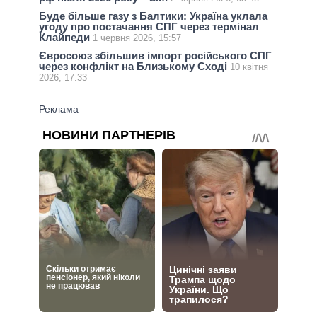
Буде більше газу з Балтики: Україна уклала
угоду про постачання СПГ через термінал
Клайпеди
1 червня 2026, 15:57
Євросоюз збільшив імпорт російського СПГ
через конфлікт на Близькому Сході
10 квітня
2026, 17:33