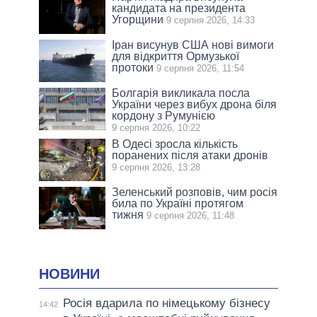
кандидата на президента
Угорщини
9 серпня 2026, 14:33
Іран висунув США нові вимоги
для відкриття Ормузької
протоки
9 серпня 2026, 11:54
Болгарія викликала посла
України через вибух дрона біля
кордону з Румунією
9 серпня 2026, 10:22
В Одесі зросла кількість
поранених після атаки дронів
9 серпня 2026, 13:28
Зеленський розповів, чим росія
била по Україні протягом
тижня
9 серпня 2026, 11:48
НОВИНИ
Росія вдарила по німецькому бізнесу
14:42