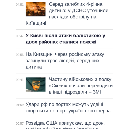
Серед загиблих 4-річна
04:51
дитина: у ДСНС уточнили
наслідки обстрілу на
Київщині
У Києві після атаки балістикою у
03:47
двох районах сталися пожежі
На Київщині через російську атаку
02:53
загинули троє людей, серед них
дитина
Частину військових з полку
02:41
«Скеля» почали переводити
в інші підрозділи – ЗМІ
Удари рф по портах можуть удвічі
01:59
скоротити експорт українського зерна
Розвідка США припускає, що дрон,
00:57