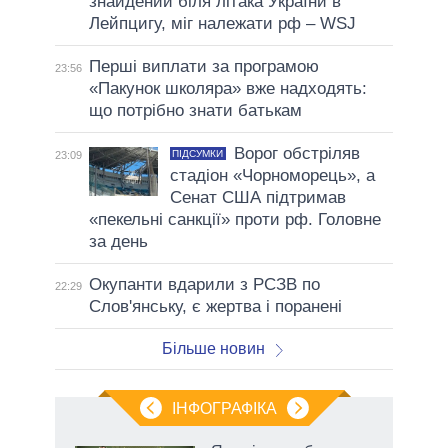
знайдений біля літака України в
Лейпцигу, міг належати рф – WSJ
Перші виплати за програмою
23:56
«Пакунок школяра» вже надходять:
що потрібно знати батькам
Ворог обстріляв
ПІДСУМКИ
23:09
стадіон «Чорноморець», а
Сенат США підтримав
«пекельні санкції» проти рф. Головне
за день
Окупанти вдарили з РСЗВ по
22:29
Слов'янську, є жертва і поранені
Більше новин
ІНФОГРАФІКА