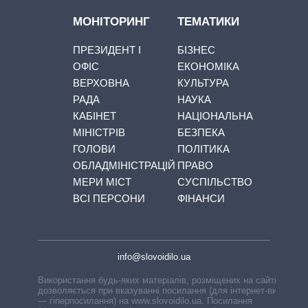
МОНІТОРИНГ
ТЕМАТИКИ
ПРЕЗИДЕНТ І
БІЗНЕС
ОФІС
ЕКОНОМІКА
ВЕРХОВНА
КУЛЬТУРА
РАДА
НАУКА
КАБІНЕТ
НАЦІОНАЛЬНА
МІНІСТРІВ
БЕЗПЕКА
ГОЛОВИ
ПОЛІТИКА
ОБЛАДМІНІСТРАЦІЙ
ПРАВО
МЕРИ МІСТ
СУСПІЛЬСТВО
ВСІ ПЕРСОНИ
ФІНАНСИ
info@slovoidilo.ua
Використання будь-яких матеріалів, розміщених на сайті,
дозволяється при вказуванні посилання (для інтернет-видань
— гіперпосилання) на www.slovoidilo.ua. Посилання