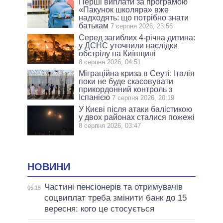
Перші виплати за програмою
«Пакунок школяра» вже
надходять: що потрібно знати
батькам
7 серпня 2026, 23:56
Серед загиблих 4-річна дитина:
у ДСНС уточнили наслідки
обстрілу на Київщині
8 серпня 2026, 04:51
Міграційна криза в Сеуті: Італія
поки не буде скасовувати
прикордонний контроль з
Іспанією
7 серпня 2026, 20:19
У Києві після атаки балістикою
у двох районах сталися пожежі
8 серпня 2026, 03:47
НОВИНИ
Частині пенсіонерів та отримувачів
05:15
соцвиплат треба змінити банк до 15
вересня: кого це стосується