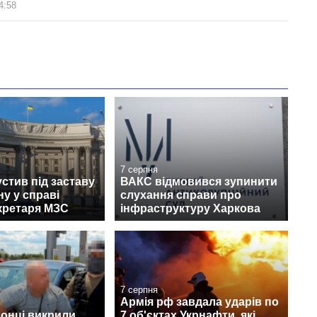
4:58
7 серпня
стив під заставу
ВАКС відмовився зупинити
у у справі
слухання справи про
кретаря МЗС
інфраструктуру Харкова
7 серпня
Армія рф завдала ударів по
онці викрили
7 об'єктах Укрнафти, які