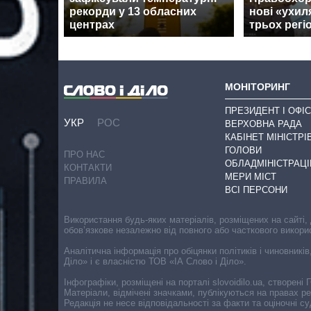
рекорди у 13 обласних
нові «ухил
центрах
трьох регі
МОНІТОРИНГ
ПРЕЗИДЕНТ І ОФІС
УКР
РОС
ВЕРХОВНА РАДА
КАБІНЕТ МІНІСТРІ
ГОЛОВИ
ПРО НАС
ОБЛАДМІНІСТРАЦІ
КОНТАКТИ
МЕРИ МІСТ
ПРАВИЛА
ВСІ ПЕРСОНИ
Використання будь-яких матеріалів, розміщених на сайті,
обов’язкове незалежно від повного або часткового викори
Аналітична інформація про обіцянки політиків і чиновників
Діло» і є власністю ТОВ «ІА Слово і Діло».
Інфографіки, розміщені на порталі slovoidilo.ua, створен
Матеріали, відмічені значками, публікуються на правах р
Редакція не несе відповідальності за факти та оціночні 