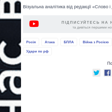
Візуальна аналітика від редакції «Слово і
ПІДПИСУЙТЕСЬ НА 
та дивіться першими нов
Росія
Атака
БПЛА
Війна з Росією
Удари по рф
По