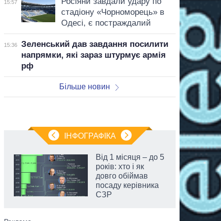
Росіяни завдали удару по
15:57
стадіону «Чорноморець» в
Одесі, є постраждалий
Зеленський дав завдання посилити
15:36
напрямки, які зараз штурмує армія
рф
Більше новин
ІНФОГРАФІКА
Від 1 місяця – до 5
років: хто і як
довго обіймав
посаду керівника
СЗР