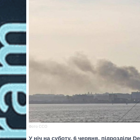
Фото ССО
У ніч на суботу, 6 червня, підрозділи D