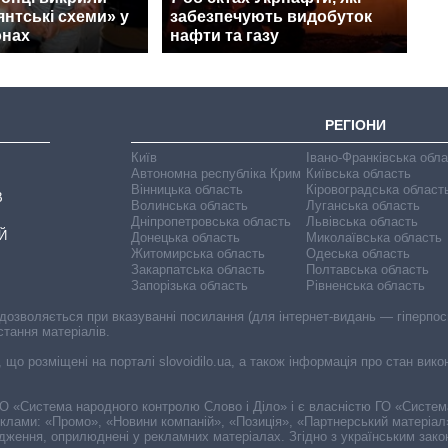
янтські схеми» у
забезпечують видобуток
онах
нафти та газу
РЕГІОНИ
Київ
Івано-Франківська обл
Автономна республіка Крим
Київська область
Вінницька область
Кіровоградська област
В
Волинська область
Луганська область
Дніпропетровська область
Львівська область
Й
Донецька область
Миколаївська область
Житомирська область
Одеська область
Закарпатська область
Полтавська область
Запорізька область
Рівненська область
 дозволяється при вказуванні посилання (для інтернет-видань — гіперпоси
стання матеріалів.
, що розміщені на порталі slovoidilo.ua, а також інформація про стан вик
і ГО «Система народного контролю Слово і Діло» і є власністю ГО «Систе
еклами: «Промо», «Новини компаній», «Позиція», «Партнерський матеріал
судження, оприлюднені у рекламних матеріалах. Згідно з українським зак