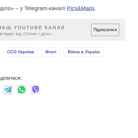
 діло» – у Telegram-каналі
Pics&Maps
.
НАШ YOUTUBE КАНАЛ
Підписатися
і відео від «Слово і діло»
ССО України
Флот
Війна в Україні
ділитися: