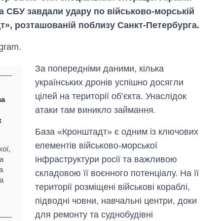
а СБУ завдали удару по військово-морській
т», розташованій поблизу Санкт-Петербурга.
gram.
За попередніми даними, кілька
українських дронів успішно досягли
цілей на території об’єкта. Унаслідок
за
атаки там виникло займання.
х
База «Кронштадт» є одним із ключових
елементів військово-морської
ої,
Скільки картоплі
інфраструктури росії та важливою
а
вирощували в
а
складовою її воєнного потенціалу. На її
Україні до і під час
а
великої війни
території розміщені військові кораблі,
підводні човни, навчальні центри, доки
для ремонту та суднобудівні