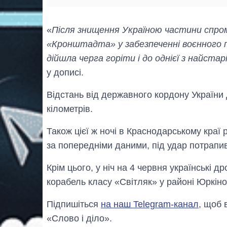
«
Після знищення Україною частини спром
«Кронштадта» у забезпеченні воєнного 
дійшла черга горіти і до однієї з найста
у дописі.
Відстань від державного кордону України
кілометрів.
Також цієї ж ночі в Краснодарському краї 
за попередніми даними, під удар потрапив
Крім цього, у ніч на 4 червня українські д
корабель класу «Світляк» у районі Юркін
Підпишіться
на наш Telegram-канал
, щоб 
«Слово і діло».