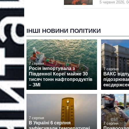
5 червня 2026, 0
ІНШІ НОВИНИ ПОЛІТИКИ
7 серпня
Росія імпортувала з
7 серпня
Південної Кореї майже 30
ВАКС відпу
тисяч тонн нафтопродуктів
підозрюван
– ЗМІ
ексдержсе
7 серпня
В Україні 6 серпня
7 серпня
зафіксували температурні
Правоохор