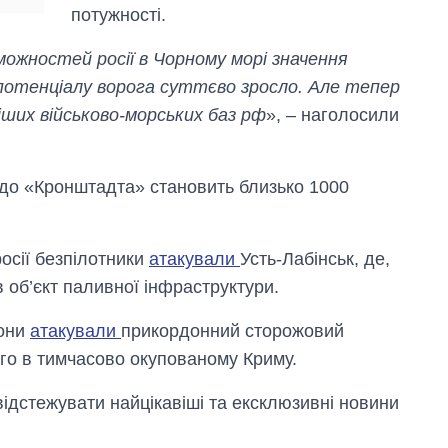
потужності.
ожностей росії в Чорному морі значення
потенціалу ворога суттєво зросло. Але тепер
ріших військово-морських баз рф
», – наголосили
 до «Кронштадта» становить близько 1000
росії безпілотники
атакували
Усть-Лабінськ, де,
 об’єкт паливної інфраструктури.
рони
атакували
прикордонний сторожовий
ого в тимчасово окупованому Криму.
відстежувати найцікавіші та ексклюзивні новини