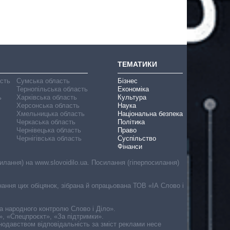
ТЕМАТИКИ
асть
Сумська область
Бізнес
Тернопільська область
Економіка
ь
Харківська область
Культура
Херсонська область
Наука
Хмельницька область
Національна безпека
Черкаська область
Політика
Чернівецька область
Право
Чернігівська область
Суспільство
Фінанси
лання) на www.slovoidilo.ua. Посилання (гіперпосилання)
онання цих обіцянок, зібрана й опрацьована ТОВ «ІА Слово і
ма народного контролю Слово і Діло».
», «Спецпроєкт», «За підтримки».
онодавством відповідальність за зміст реклами несе