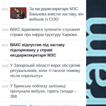
За ексдержсекретаря МЗС
16:51
Банькова внесли заставу, він
вийшов із СІЗО
ВАКС відмовився зупинити слухання
16:44
справи про інфраструктуру Харкова
ВАКС відпустив під заставу
16:37
підозрювану у справі
ексдержсекретаря МЗС
У Запорізькій області ворог обстріляв
16:33
рятувальників, коли ті гасили пожежу
після «прильоту»
У Брянську поблизу залізниці
16:33
пролунали вибухи, горять склади –
ЗМІ