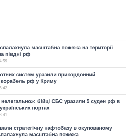
 спалахнула масштабна пожежа на території
а півдні рф
4:59
отних систем уразили прикордонний
 корабель рф у Криму
3:42
нелегально»: бійці СБС уразили 5 суден рф в
українських портах
3:41
вали стратегічну нафтобазу в окупованому
 спалахнула масштабна пожежа