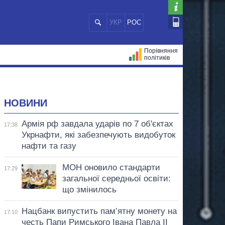
УКР
РОС
Порівняння
політиків
ЦІЙ
МЕРИ МІСТ
ВСІ ПЕРСОНИ
НОВИНИ
Армія рф завдала ударів по 7 об'єктах
17:38
Укрнафти, які забезпечують видобуток
нафти та газу
МОН оновило стандарти
17:29
загальної середньої освіти:
що змінилось
Нацбанк випустить пам’ятну монету на
17:10
честь Папи Римського Івана Павла II