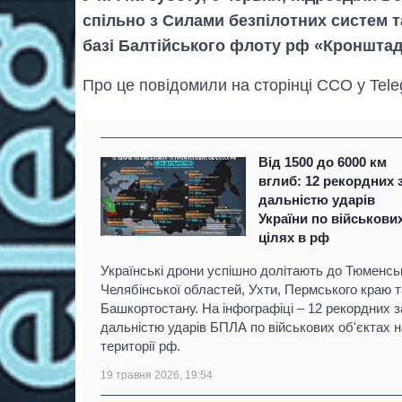
спільно з Силами безпілотних систем т
базі Балтійського флоту рф «Кронштад
Про це повідомили на сторінці ССО у Tele
Від 1500 до 6000 км
вглиб: 12 рекордних 
дальністю ударів
України по військови
цілях в рф
Українські дрони успішно долітають до Тюменськ
Челябінської областей, Ухти, Пермського краю т
Башкортостану. На інфографіці – 12 рекордних з
дальністю ударів БПЛА по військових об'єктах н
території рф.
19 травня 2026, 19:54