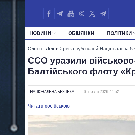
НОВИНИ
ОБIЦЯНКИ
ПОЛIТИКИ
УСІ ПОЛІТИКИ
ПРЕЗИДЕНТ І ОФ
Слово і Діло
›
Стрічка публікацій
›
Національна б
ССО уразили військово
Балтійського флоту «К
НАЦІОНАЛЬНА БЕЗПЕКА
6 червня 2026, 11:52
Читати російською