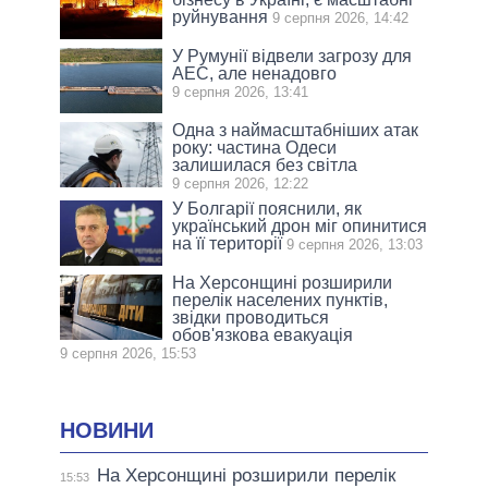
руйнування
9 серпня 2026, 14:42
У Румунії відвели загрозу для
АЕС, але ненадовго
9 серпня 2026, 13:41
Одна з наймасштабніших атак
року: частина Одеси
залишилася без світла
9 серпня 2026, 12:22
У Болгарії пояснили, як
український дрон міг опинитися
на її території
9 серпня 2026, 13:03
На Херсонщині розширили
перелік населених пунктів,
звідки проводиться
обов'язкова евакуація
9 серпня 2026, 15:53
НОВИНИ
На Херсонщині розширили перелік
15:53