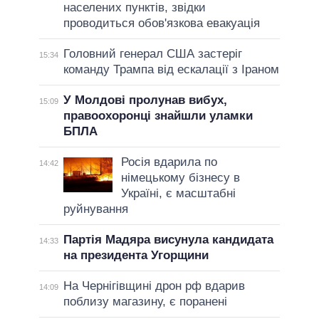
населених пунктів, звідки
проводиться обов'язкова евакуація
Головний генерал США застеріг
15:34
команду Трампа від ескалації з Іраном
У Молдові пролунав вибух,
15:09
правоохоронці знайшли уламки
БПЛА
Росія вдарила по
14:42
німецькому бізнесу в
Україні, є масштабні
руйнування
Партія Мадяра висунула кандидата
14:33
на президента Угорщини
На Чернігівщині дрон рф вдарив
14:09
поблизу магазину, є поранені