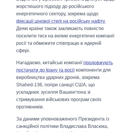
жорсткішого підходу до російського
енергетичного сектору, зокрема щодо
фіксації цінової стелі на російську нафту.
Деякі країни також закликають повністю
посилити тиск на великі енергетичні компанії
росії та обмежити співпрацю в ядерній
сфері.
Нагадаємо, китайські компанії
продовжують
постачати до Ірану та росії
компоненти для
виробництва ударних дронів, зокрема
Shahed-136, попри санкції США, що
ускладнює зусилля Вашингтона зі
стримування військових програм своїх
противників.
За даними уповноваженого Президента із
санкційної політики Владислава Власюка,