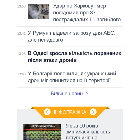
Удар по Харкову: мер
13:53
повідомив про 37
постраждалих і 1 загиблого
У Румунії відвели загрозу для АЕС,
13:41
але ненадовго
В Одесі зросла кількість поранених
13:28
після атаки дронів
У Болгарії пояснили, як український
13:03
дрон міг опинитися на її території
Більше новин
ІНФОГРАФІКА
 як
Як за 10 років
и за
змінилася кількість
вступників на