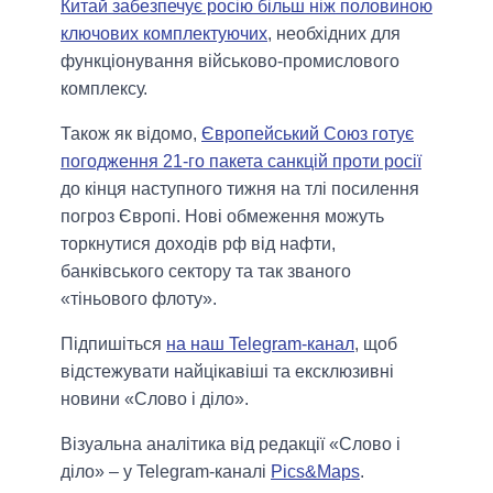
Китай забезпечує росію більш ніж половиною
ключових комплектуючих
, необхідних для
функціонування військово-промислового
комплексу.
Також як відомо,
Європейський Союз готує
погодження 21-го пакета санкцій проти росії
до кінця наступного тижня на тлі посилення
погроз Європі. Нові обмеження можуть
торкнутися доходів рф від нафти,
банківського сектору та так званого
«тіньового флоту».
Підпишіться
на наш Telegram-канал
, щоб
відстежувати найцікавіші та ексклюзивні
новини «Слово і діло».
Візуальна аналітика від редакції «Слово і
діло» – у Telegram-каналі
Pics&Maps
.