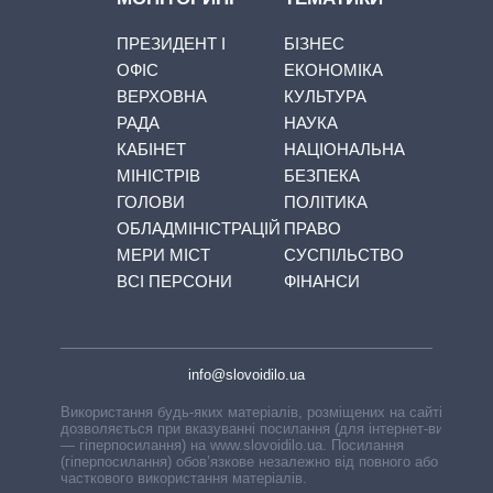
ПРЕЗИДЕНТ І
БІЗНЕС
ОФІС
ЕКОНОМІКА
ВЕРХОВНА
КУЛЬТУРА
РАДА
НАУКА
КАБІНЕТ
НАЦІОНАЛЬНА
МІНІСТРІВ
БЕЗПЕКА
ГОЛОВИ
ПОЛІТИКА
ОБЛАДМІНІСТРАЦІЙ
ПРАВО
МЕРИ МІСТ
СУСПІЛЬСТВО
ВСІ ПЕРСОНИ
ФІНАНСИ
info@slovoidilo.ua
Використання будь-яких матеріалів, розміщених на сайті,
дозволяється при вказуванні посилання (для інтернет-видань
— гіперпосилання) на www.slovoidilo.ua. Посилання
(гіперпосилання) обов’язкове незалежно від повного або
часткового використання матеріалів.