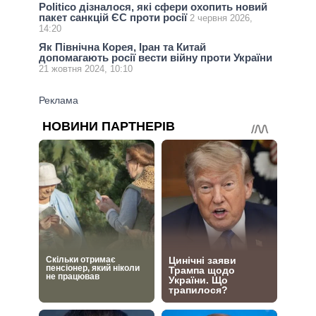
Politico дізналося, які сфери охопить новий
пакет санкцій ЄС проти росії
2 червня 2026,
14:20
Як Північна Корея, Іран та Китай
допомагають росії вести війну проти України
21 жовтня 2024, 10:10