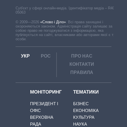
Cуб'єкт у сфері онлайн-медіа. Ідентифікатор медіа – R40-
05063
© 2009—2026
«Слово і Діло»
.
Всі права захищені і
охороняються законом. Адміністрація сайту залишає за
собою право не погоджуватися з інформацією, яка
публікується на сайті, власниками або авторами якої є треті
особи.
УКР
РОС
ПРО НАС
КОНТАКТИ
ПРАВИЛА
МОНІТОРИНГ
ТЕМАТИКИ
ПРЕЗИДЕНТ І
БІЗНЕС
ОФІС
ЕКОНОМІКА
ВЕРХОВНА
КУЛЬТУРА
РАДА
НАУКА