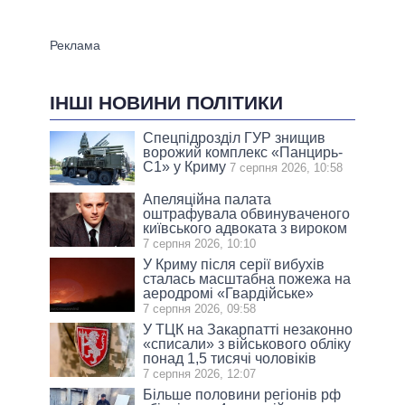
ІНШІ НОВИНИ ПОЛІТИКИ
Спецпідрозділ ГУР знищив
ворожий комплекс «Панцирь-
С1» у Криму
7 серпня 2026, 10:58
Апеляційна палата
оштрафувала обвинуваченого
київського адвоката з вироком
7 серпня 2026, 10:10
У Криму після серії вибухів
сталась масштабна пожежа на
аеродромі «Гвардійське»
7 серпня 2026, 09:58
У ТЦК на Закарпатті незаконно
«списали» з військового обліку
понад 1,5 тисячі чоловіків
7 серпня 2026, 12:07
Більше половини регіонів рф