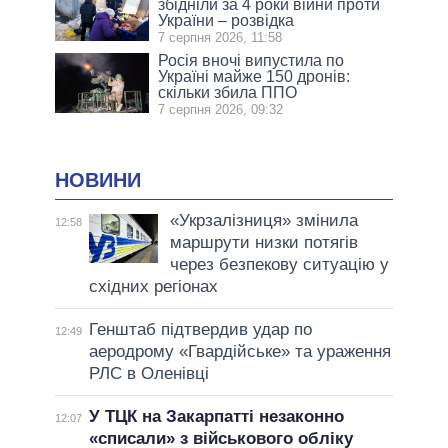
збідніли за 4 роки війни проти
України – розвідка
7 серпня 2026, 11:58
Росія вночі випустила по
Україні майже 150 дронів:
скільки збила ППО
7 серпня 2026, 09:32
НОВИНИ
«Укрзалізниця» змінила
12:58
маршрути низки потягів
через безпекову ситуацію у
східних регіонах
Генштаб підтвердив удар по
12:49
аеродрому «Гвардійське» та ураження
РЛС в Оленівці
У ТЦК на Закарпатті незаконно
12:07
«списали» з військового обліку