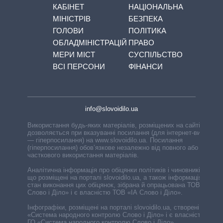
КАБІНЕТ
НАЦІОНАЛЬНА
МІНІСТРІВ
БЕЗПЕКА
ГОЛОВИ
ПОЛІТИКА
ОБЛАДМІНІСТРАЦІЙ
ПРАВО
МЕРИ МІСТ
СУСПІЛЬСТВО
ВСІ ПЕРСОНИ
ФІНАНСИ
info@slovoidilo.ua
Використання будь-яких матеріалів, розміщених на сайті,
дозволяється при вказуванні посилання (для інтернет-видань
— гіперпосилання) на www.slovoidilo.ua. Посилання
(гіперпосилання) обов’язкове незалежно від повного або
часткового використання матеріалів.
Аналітична інформація про обіцянки політиків і чиновників,
що розміщені на порталі slovoidilo.ua, а також інформація про
стан виконання цих обіцянок, зібрана й опрацьована ТОВ «ІА
Слово і Діло» і є власністю ТОВ «ІА Слово і Діло».
Інфографіки, розміщені на порталі slovoidilo.ua, створені ГО
«Система народного контролю Слово і Діло» і є власністю
ГО «Система народного контролю Слово і Діло».