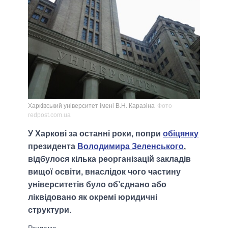
Харківський університет імені В.Н. Каразіна
Фото
redpost.com.ua
У Харкові за останні роки, попри
обіцянку
президента
Володимира Зеленського
,
відбулося кілька реорганізацій закладів
вищої освіти, внаслідок чого частину
університетів було об’єднано або
ліквідовано як окремі юридичні
структури.