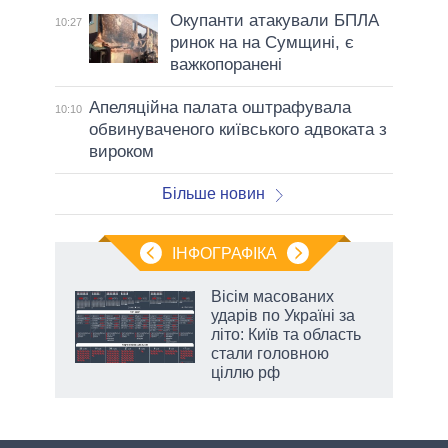
Окупанти атакували БПЛА
10:27
ринок на на Сумщині, є
важкопоранені
Апеляційна палата оштрафувала
10:10
обвинуваченого київського адвоката з
вироком
Більше новин
ІНФОГРАФІКА
нтів:
Вісім масованих
 і
ударів по Україні за
nAI
літо: Київ та область
стали головною
ціллю рф