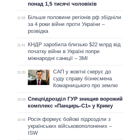
понад 1,5 тисячі чоловіків
Більше половини регіонів рф збідніли
11:58
за 4 роки війни проти України –
розвідка
КНДР заробила близько $22 млрд від
11:41
початку війни в Україні попри
міжнародні санкції – ЗМІ
САП у жовтні скерує до
11:20
суду справу бізнесмена
Комарницького про землю
Спецпідрозділ ГУР знищив ворожий
10:58
комплекс «Панцирь-С1» у Криму
Росія формує бойові підрозділи з
10:45
українських військовополонених –
ISW