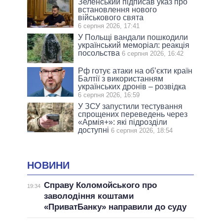
Зеленський підписав указ про
встановлення нового
військового свята
6 серпня 2026, 17:41
У Польщі вандали пошкодили
український меморіал: реакція
посольства
6 серпня 2026, 16:42
Рф готує атаки на об’єкти країн
Балтії з використанням
українських дронів – розвідка
6 серпня 2026, 16:59
У ЗСУ запустили тестування
спрощених переведень через
«Армія+»: які підрозділи
доступні
6 серпня 2026, 18:54
НОВИНИ
Справу Коломойського про
19:34
заволодіння коштами
«ПриватБанку» направили до суду