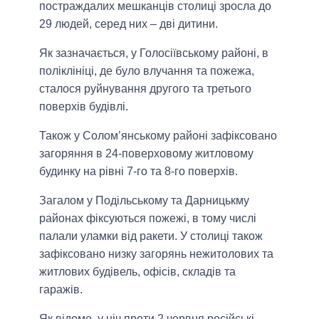
постраждалих мешканців столиці зросла до
29 людей, серед них – дві дитини.
Як зазначається, у Голосіївському районі, в
поліклініці, де було влучання та пожежа,
сталося руйнування другого та третього
поверхів будівлі.
Також у Солом’янському районі зафіксовано
загоряння в 24-поверховому житловому
будинку на рівні 7-го та 8-го поверхів.
Загалом у Подільському та Дарницькму
районах фіксуються пожежі, в тому числі
палали уламки від ракети. У столиці також
зафіксовано низку загорянь нежитолових та
житлових будівель, офісів, складів та
гаражів.
Як відомо, у ніч проти 2 червня російські