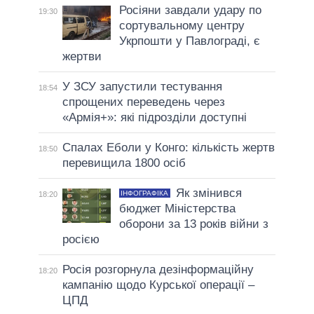
Росіяни завдали удару по
19:30
сортувальному центру
Укрпошти у Павлограді, є
жертви
У ЗСУ запустили тестування
18:54
спрощених переведень через
«Армія+»: які підрозділи доступні
Спалах Еболи у Конго: кількість жертв
18:50
перевищила 1800 осіб
Як змінився
ІНФОГРАФІКА
18:20
бюджет Міністерства
оборони за 13 років війни з
росією
Росія розгорнула дезінформаційну
18:20
кампанію щодо Курської операції –
ЦПД