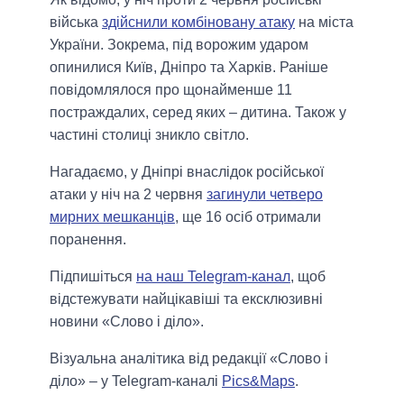
війська
здійснили комбіновану атаку
на міста
України. Зокрема, під ворожим ударом
опинилися Київ, Дніпро та Харків. Раніше
повідомлялося про щонайменше 11
постраждалих, серед яких – дитина. Також у
частині столиці зникло світло.
Нагадаємо, у Дніпрі внаслідок російської
атаки у ніч на 2 червня
загинули четверо
мирних мешканців
, ще 16 осіб отримали
поранення.
Підпишіться
на наш Telegram-канал
, щоб
відстежувати найцікавіші та ексклюзивні
новини «Слово і діло».
Візуальна аналітика від редакції «Слово і
діло» – у Telegram-каналі
Pics&Maps
.