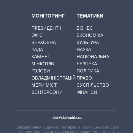
МОНІТОРИНГ
ТЕМАТИКИ
ПРЕЗИДЕНТ І
БІЗНЕС
ОФІС
ЕКОНОМІКА
ВЕРХОВНА
КУЛЬТУРА
РАДА
НАУКА
КАБІНЕТ
НАЦІОНАЛЬНА
МІНІСТРІВ
БЕЗПЕКА
ГОЛОВИ
ПОЛІТИКА
ОБЛАДМІНІСТРАЦІЙ
ПРАВО
МЕРИ МІСТ
СУСПІЛЬСТВО
ВСІ ПЕРСОНИ
ФІНАНСИ
info@slovoidilo.ua
Використання будь-яких матеріалів, розміщених на сайті,
дозволяється при вказуванні посилання (для інтернет-видань