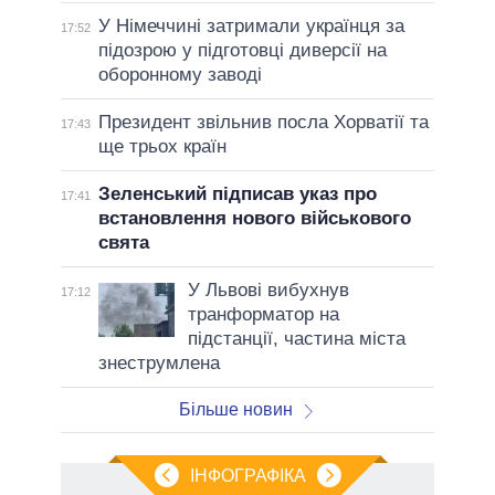
У Німеччині затримали українця за
17:52
підозрою у підготовці диверсії на
оборонному заводі
Президент звільнив посла Хорватії та
17:43
ще трьох країн
Зеленський підписав указ про
17:41
встановлення нового військового
свята
У Львові вибухнув
17:12
транформатор на
підстанції, частина міста
знеструмлена
Більше новин
ІНФОГРАФІКА