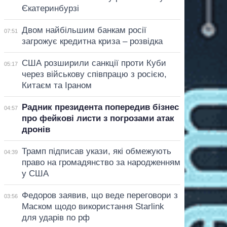
Єкатеринбурзі
Двом найбільшим банкам росії
07:51
загрожує кредитна криза – розвідка
США розширили санкції проти Куби
05:17
через військову співпрацю з росією,
Китаєм та Іраном
Радник президента попередив бізнес
04:57
про фейкові листи з погрозами атак
дронів
Трамп підписав укази, які обмежують
04:39
право на громадянство за народженням
у США
Федоров заявив, що веде переговори з
03:56
Маском щодо використання Starlink
для ударів по рф