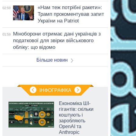
«Нам теж потрібні ракети»:
02:59
Трамп прокоментував запит
України на Patriot
Міноборони отримає дані українців з
01:59
податкової для звірки військового
обліку: що відомо
Більше новин
ІНФОГРАФІКА
Економіка ШІ-
гігантів: скільки
коштують і
заробляють
OpenAI та
Anthropic