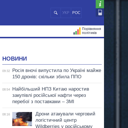
УКР
РОС
Порівняння
політиків
ЦІЙ
МЕРИ МІСТ
ВСІ ПЕРСОНИ
НОВИНИ
Росія вночі випустила по Україні майже
09:32
150 дронів: скільки збила ППО
Найбільший НПЗ Китаю наростив
08:54
закупівлі російської нафти через
перебої з поставками – ЗМІ
Дрони атакували черговий
08:16
логістичний центр
Wildberries у російському