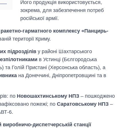
Його продукція використовується,
зокрема, для забезпечення потреб
російської армії.
 ракетно-гарматного комплексу «Панцирь-
аній території Криму.
их підрозділів
у районі Шахтарського
безпілотниками
в Устинці (Бєлгородська
) та Голій Пристані (Херсонська область), а
тивника
на Донеччині, Дніпропетровщині та в
рів: по
Новошахтинському НПЗ
– пошкоджено
зафіксовано пожежі; по
Саратовському НПЗ
–
АВТ-6.
й виробничо-диспетчерській станції