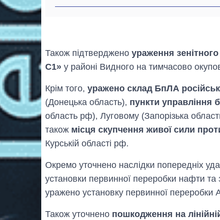
Також підтверджено
ураження зенітного
С1»
у районі Видного на тимчасово окупов
Крім того,
уражено склад БпЛА російськ
(Донецька область),
пункти управління 
область рф), Луговому (Запорізька область
також
місця скупчення живої сили про
Курській області рф.
Окремо уточнено наслідки попередніх уда
установки первинної переробки нафти та 
уражено установку первинної переробки 
Також уточнено
пошкодження на лінійні