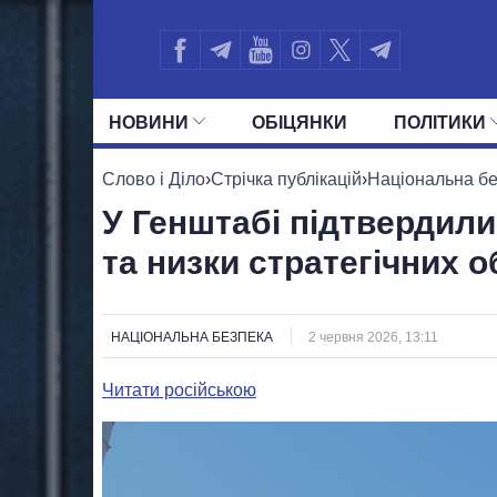
НОВИНИ
ОБIЦЯНКИ
ПОЛIТИКИ
УСІ ПОЛІТИКИ
ПРЕЗИДЕНТ І ОФ
Слово і Діло
›
Стрічка публікацій
›
Національна б
У Генштабі підтвердил
та низки стратегічних о
НАЦІОНАЛЬНА БЕЗПЕКА
2 червня 2026, 13:11
Читати російською