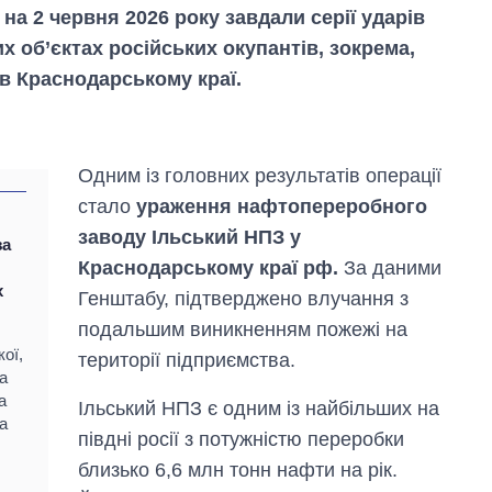
 на 2 червня 2026 року завдали серії ударів
 об’єктах російських окупантів, зокрема,
в Краснодарському краї.
Одним із головних результатів операції
стало
ураження нафтопереробного
заводу Ільський НПЗ у
за
Краснодарському краї рф.
За даними
х
Генштабу, підтверджено влучання з
подальшим виникненням пожежі на
ої,
території підприємства.
Як зросли тарифи
а
на холодну воду у
а
Ільський НПЗ є одним із найбільших на
містах України на
а
початок серпня
півдні росії з потужністю переробки
близько 6,6 млн тонн нафти на рік.