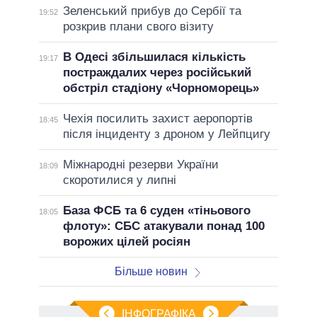
Зеленський прибув до Сербії та
19:52
розкрив плани свого візиту
В Одесі збільшилася кількість
19:17
постраждалих через російський
обстріл стадіону «Чорноморець»
Чехія посилить захист аеропортів
18:45
після інциденту з дроном у Лейпцигу
Міжнародні резерви України
18:09
скоротилися у липні
База ФСБ та 6 суден «тіньового
18:05
флоту»: СБС атакували понад 100
ворожих цілей росіян
Більше новин
ІНФОГРАФІКА