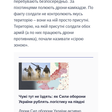
перебувають безпосередньо. За
піхотинцями полюють дрони-камікадзе. По
факту солдати не контролюють якусь
територію – вони на ній просто присутні.
Територію, на якій присутні солдати обох
армій (а по них працюють дрони
противника), почали називати «сірою
зоною».
Чужі тут не їздять: як Сили оборони
України рублять логістику на півдні
Дрони Сил оборони України активно