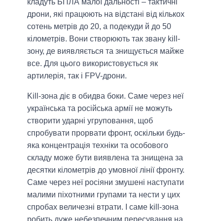
кладуть БПЛА малої дальності – тактичні
дрони, які працюють на відстані від кількох
сотень метрів до 20, а подекуди й до 50
кілометрів. Вони створюють так звану kill-
зону, де виявляється та знищується майже
все. Для цього використовується як
артилерія, так і FPV-дрони.
Kill-зона діє в обидва боки. Саме через неї
українська та російська армії не можуть
створити ударні угруповання, щоб
спробувати прорвати фронт, оскільки будь-
яка концентрація техніки та особового
складу може бути виявлена та знищена за
десятки кілометрів до умовної лінії фронту.
Саме через неї росіяни змушені наступати
малими піхотними групами та нести у цих
спробах величезні втрати. І саме kill-зона
робить дуже небезпечним пересування на