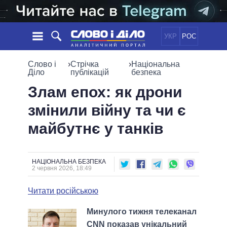
УКР
РОС
НОВИНИ
Слово і
›
Стрічка
›
Національна
Діло
публікацій
безпека
ОБIЦЯНКИ
СТРІЧКА
ПОЛІТИКА
Злам епох: як дрони
ПОДІЇ
ЕКОНОМІКА
змінили війну та чи є
ПОЛIТИКИ
СТАТТІ
СУСПІЛЬСТВО
майбутнє у танків
ІНФОГРАФІКА
ДУМКИ
СВІТ
УСІ ПОЛІТИКИ
ОГЛЯДИ
ПРЕЗИДЕНТ І ОФІС
ВІДЕО
ДАЙДЖЕСТИ
ВЕРХОВНА РАДА
НАЦІОНАЛЬНА БЕЗПЕКА
2 червня 2026, 18:49
ПІДТРИМАТИ
КАБІНЕТ МІНІСТРІВ
ГОЛОВИ ОБЛАДМІНІСТРАЦІЙ
Читати російською
ПОРІВНЯННЯ ПОЛІТИКІВ
МЕРИ МІСТ
Минулого тижня телеканал
ВСІ ПЕРСОНИ
CNN показав унікальний