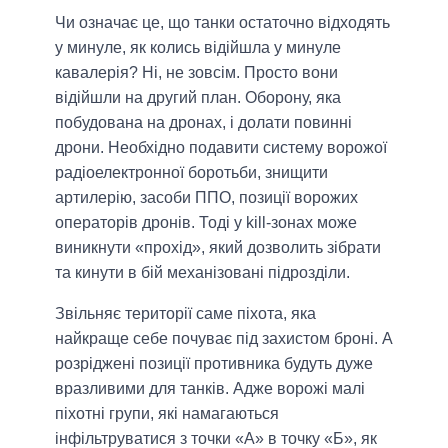
Чи означає це, що танки остаточно відходять
у минуле, як колись відійшла у минуле
кавалерія? Ні, не зовсім. Просто вони
відійшли на другий план. Оборону, яка
побудована на дронах, і долати повинні
дрони. Необхідно подавити систему ворожої
радіоелектронної боротьби, знищити
артилерію, засоби ППО, позиції ворожих
операторів дронів. Тоді у kill-зонах може
виникнути «прохід», який дозволить зібрати
та кинути в бій механізовані підрозділи.
Звільняє території саме піхота, яка
найкраще себе почуває під захистом броні. А
розріджені позиції противника будуть дуже
вразливими для танків. Адже ворожі малі
піхотні групи, які намагаються
інфільтруватися з точки «А» в точку «Б», як