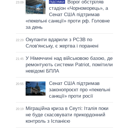
Ворог обстріляв
ПІДСУМКИ
23:09
стадіон «Чорноморець», а
Сенат США підтримав
«пекельні санкції» проти рф. Головне
за день
Окупанти вдарили з РСЗВ по
22:29
Слов'янську, є жертва і поранені
У Німеччині над військовою базою, де
21:45
ремонтують системи Patriot, помітили
невідомі БПЛА
Сенат США підтримав
20:55
законопроєкт про «пекельні
санкції» проти росії
Міграційна криза в Сеуті: Італія поки
20:19
не буде скасовувати прикордонний
контроль з Іспанією