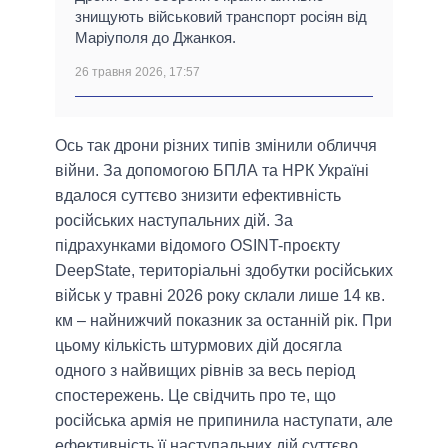
знищують військовий транспорт росіян від
Маріуполя до Джанкоя.
26 травня 2026, 17:57
Ось так дрони різних типів змінили обличчя
війни. За допомогою БПЛА та НРК Україні
вдалося суттєво знизити ефективність
російських наступальних дій. За
підрахунками відомого OSINT-проєкту
DeepState, територіальні здобутки російських
військ у травні 2026 року склали лише 14 кв.
км – найнижчий показник за останній рік. При
цьому кількість штурмових дій досягла
одного з найвищих рівнів за весь період
спостережень. Це свідчить про те, що
російська армія не припинила наступати, але
ефективність її наступальних дій суттєво