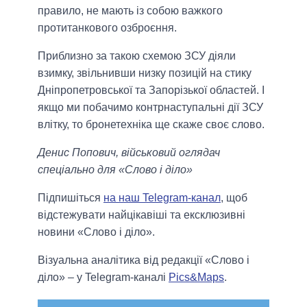
правило, не мають із собою важкого
протитанкового озброєння.
Приблизно за такою схемою ЗСУ діяли
взимку, звільнивши низку позицій на стику
Дніпропетровської та Запорізької областей. І
якщо ми побачимо контрнаступальні дії ЗСУ
влітку, то бронетехніка ще скаже своє слово.
Денис Попович, військовий оглядач
спеціально для «Слово і діло»
Підпишіться
на наш Telegram-канал
, щоб
відстежувати найцікавіші та ексклюзивні
новини «Слово і діло».
Візуальна аналітика від редакції «Слово і
діло» – у Telegram-каналі
Pics&Maps
.