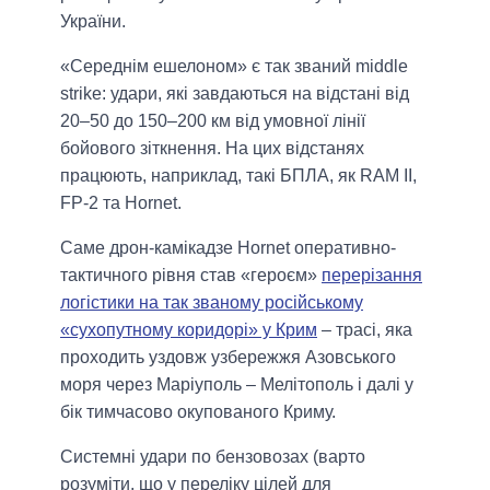
України.
«Середнім ешелоном» є так званий middle
strike: удари, які завдаються на відстані від
20–50 до 150–200 км від умовної лінії
бойового зіткнення. На цих відстанях
працюють, наприклад, такі БПЛА, як RAM II,
FP-2 та Hornet.
Саме дрон-камікадзе Hornet оперативно-
тактичного рівня став «героєм»
перерізання
логістики на так званому російському
«сухопутному коридорі» у Крим
– трасі, яка
проходить уздовж узбережжя Азовського
моря через Маріуполь – Мелітополь і далі у
бік тимчасово окупованого Криму.
Системні удари по бензовозах (варто
розуміти, що у переліку цілей для