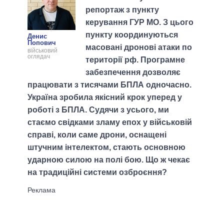
репортаж з пункту
керування ГУР МО. З цього
пункту координуються
Денис
Попович
масовані дронові атаки по
військовий
оглядач
території рф. Програмне
забезпечення дозволяє
працювати з тисячами БПЛА одночасно.
Україна зробила якісний крок уперед у
роботі з БПЛА. Судячи з усього, ми
стаємо свідками зламу епох у військовій
справі, коли саме дрони, оснащені
штучним інтелектом, стають основною
ударною силою на полі бою. Що ж чекає
на традиційні системи озброєння?