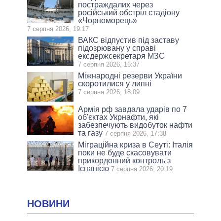
постраждалих через
російський обстріл стадіону
«Чорноморець»
7 серпня 2026, 19:17
ВАКС відпустив під заставу
підозрювану у справі
ексдержсекретаря МЗС
7 серпня 2026, 16:37
Міжнародні резерви України
скоротилися у липні
7 серпня 2026, 18:09
Армія рф завдала ударів по 7
об'єктах Укрнафти, які
забезпечують видобуток нафти
та газу
7 серпня 2026, 17:38
Міграційна криза в Сеуті: Італія
поки не буде скасовувати
прикордонний контроль з
Іспанією
7 серпня 2026, 20:19
НОВИНИ