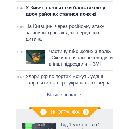
У Києві після атаки балістикою у
03:47
двох районах сталися пожежі
На Київщині через російську атаку
02:53
загинули троє людей, серед них
дитина
Частину військових з полку
02:41
«Скеля» почали переводити
в інші підрозділи – ЗМІ
Удари рф по портах можуть удвічі
01:59
скоротити експорт українського зерна
Більше новин
ІНФОГРАФІКА
 як
Від 1 місяця – до 5