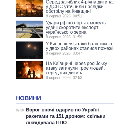
Серед загиблих 4-річна дитина:
у ДСНС уточнили наслідки
обстрілу на Київщині
8 серпня 2026, 04:51
Удари рф по портах можуть
удвічі скоротити експорт
українського зерна
8 серпня 2026, 01:59
У Києві після атаки балістикою
у двох районах сталися пожежі
8 серпня 2026, 03:47
На Київщині через російську
атаку загинули троє людей,
серед них дитина
8 серпня 2026, 02:53
НОВИНИ
Ворог вночі вдарив по Україні
09:59
ракетами та 151 дроном: скільки
ліквідувала ППО