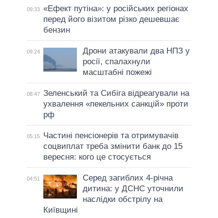
«Ефект путіна»: у російських регіонах
09:33
перед його візитом різко дешевшає
бензин
Дрони атакували два НПЗ у
09:24
росії, спалахнули
масштабні пожежі
Зеленський та Сибіга відреагували на
08:47
ухвалення «пекельних санкцій» проти
рф
Частині пенсіонерів та отримувачів
05:15
соцвиплат треба змінити банк до 15
вересня: кого це стосується
Серед загиблих 4-річна
04:51
дитина: у ДСНС уточнили
наслідки обстрілу на
Київщині