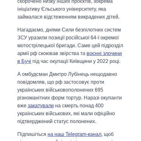
скорочено низку інших проєктів, зокрема
ініціативу Єльського університету, яка
займалася відстеженням викрадених дітей.
Нагадаємо, днями Сили безпілотних систем
ЗСУ уразили позиції російської 64-ї окремої
мотострілецької бригади. Саме цей підрозділ
армії рф скоював звірства та
воєнні злочини
в Бучі
під час окупації Київщини у 2022 році.
А омбудсман Дмитро Лубінець нещодавно
повідомляв, що рф застосовує проти
українських військовополонених 695
різноманітних форм тортур. Наразі окупанти
вже
закатували
на смерть понад 400
українських військових, які мали офіційно
підтверджений статус полонених.
Підпишіться
на наш Telegram-канал
, щоб