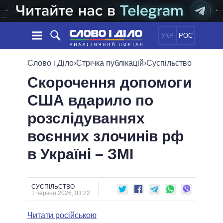
УКР
РОС
НОВИНИ
Слово і Діло
›
Стрічка публікацій
›
Суспільство
Скорочення допомоги
ОБIЦЯНКИ
СТРІЧКА
ПОЛІТИКА
США вдарило по
ПОДІЇ
ЕКОНОМІКА
ПОЛIТИКИ
розслідуваннях
СТАТТІ
СУСПІЛЬСТВО
ІНФОГРАФІКА
ДУМКИ
СВІТ
УСІ ПОЛІТИКИ
воєнних злочинів рф
ОГЛЯДИ
ПРЕЗИДЕНТ І ОФІС
в Україні – ЗМІ
ВІДЕО
ДАЙДЖЕСТИ
ВЕРХОВНА РАДА
ПІДТРИМАТИ
КАБІНЕТ МІНІСТРІВ
ГОЛОВИ ОБЛАДМІНІСТРАЦІЙ
СУСПІЛЬСТВО
ПОРІВНЯННЯ ПОЛІТИКІВ
1 червня 2026, 03:22
МЕРИ МІСТ
Читати російською
ВСІ ПЕРСОНИ