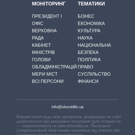
МОНІТОРИНГ
ТЕМАТИКИ
ПРЕЗИДЕНТ І
БІЗНЕС
ОФІС
ЕКОНОМІКА
ВЕРХОВНА
КУЛЬТУРА
РАДА
НАУКА
КАБІНЕТ
НАЦІОНАЛЬНА
МІНІСТРІВ
БЕЗПЕКА
ГОЛОВИ
ПОЛІТИКА
ОБЛАДМІНІСТРАЦІЙ
ПРАВО
МЕРИ МІСТ
СУСПІЛЬСТВО
ВСІ ПЕРСОНИ
ФІНАНСИ
info@slovoidilo.ua
Використання будь-яких матеріалів, розміщених на сайті,
дозволяється при вказуванні посилання (для інтернет-видань
— гіперпосилання) на www.slovoidilo.ua. Посилання
(гіперпосилання) обов’язкове незалежно від повного або
часткового використання матеріалів.