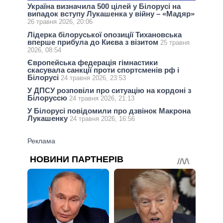
Україна визначила 500 цілей у Білорусі на
випадок вступу Лукашенка у війну – «Мадяр»
26 травня 2026, 20:06
Лідерка білоруської опозиції Тихановська
вперше прибула до Києва з візитом
25 травня
2026, 08:54
Європейська федерація гімнастики
скасувала санкції проти спортсменів рф і
Білорусі
24 травня 2026, 23:53
У ДПСУ розповіли про ситуацію на кордоні з
Білоруссю
24 травня 2026, 21:13
У Білорусі повідомили про дзвінок Макрона
Лукашенку
24 травня 2026, 16:56