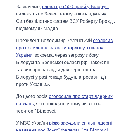
Зазначимо,
слова про 500 цілей у Білорусі
належать не Зеленському, а командувачу
Сил безпілотних систем ЗСУ Роберту Бровді,
відомому як Мадяр.
Президент Володимир Зеленський
оголосив
про посилення захисту кордону з півночі
України
, зокрема, через загрозу з боку
Білорусі та Брянської області рф. Також він
заявив про наслідки для керівництва
Білорусі у разі «якщо будуть агресивні дії
проти України».
До цього росія
оголосила про старт ядерних
навчань
, які проходять у тому числі і на
території Білорусі.
У МЗС України
різко засудили спільні ядерні
навчання російської федерації та Білорусі
,