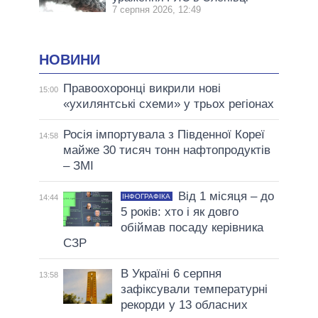
7 серпня 2026, 12:49
НОВИНИ
Правоохоронці викрили нові
15:00
«ухилянтські схеми» у трьох регіонах
Росія імпортувала з Південної Кореї
14:58
майже 30 тисяч тонн нафтопродуктів
– ЗМІ
Від 1 місяця – до
ІНФОГРАФІКА
14:44
5 років: хто і як довго
обіймав посаду керівника
СЗР
В Україні 6 серпня
13:58
зафіксували температурні
рекорди у 13 обласних