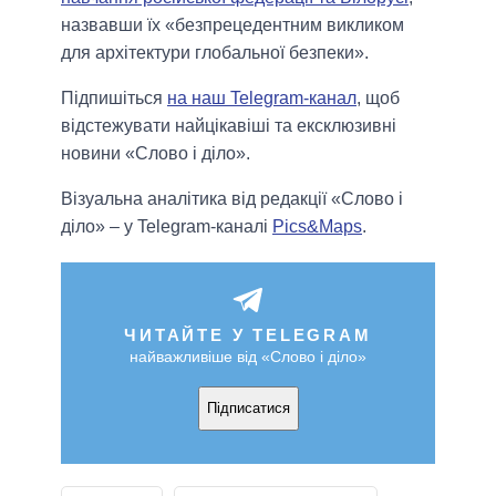
назвавши їх «безпрецедентним викликом
для архітектури глобальної безпеки».
Підпишіться
на наш Telegram-канал
, щоб
відстежувати найцікавіші та ексклюзивні
новини «Слово і діло».
Візуальна аналітика від редакції «Слово і
діло» – у Telegram-каналі
Pics&Maps
.
ЧИТАЙТЕ У TELEGRAM
найважливіше від «Слово і діло»
Підписатися