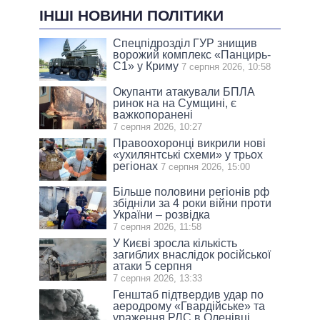
ІНШІ НОВИНИ ПОЛІТИКИ
Спецпідрозділ ГУР знищив
ворожий комплекс «Панцирь-
С1» у Криму
7 серпня 2026, 10:58
Окупанти атакували БПЛА
ринок на на Сумщині, є
важкопоранені
7 серпня 2026, 10:27
Правоохоронці викрили нові
«ухилянтські схеми» у трьох
регіонах
7 серпня 2026, 15:00
Більше половини регіонів рф
збідніли за 4 роки війни проти
України – розвідка
7 серпня 2026, 11:58
У Києві зросла кількість
загиблих внаслідок російської
атаки 5 серпня
7 серпня 2026, 13:33
Генштаб підтвердив удар по
аеродрому «Гвардійське» та
ураження РЛС в Оленівці