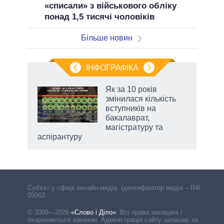
«списали» з військового обліку
понад 1,5 тисячі чоловіків
Більше новин
ІНФОГРАФІКА
 5
Як за 10 років
вго
змінилася кількість
вступників на
бакалаврат,
магістратуру та
аспірантуру
Cуб'єкт у сфері онлайн-медіа. Ідентифікатор медіа – R40-
05063
© 2009—2026
«Слово і Діло»
.
Всі права захищені і
охороняються законом. Адміністрація сайту залишає за