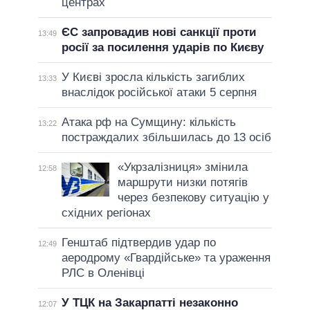
центрах
ЄС запровадив нові санкції проти
13:49
росії за посилення ударів по Києву
У Києві зросла кількість загиблих
13:33
внаслідок російської атаки 5 серпня
Атака рф на Сумщину: кількість
13:22
постраждалих збільшилась до 13 осіб
«Укрзалізниця» змінила
12:58
маршрути низки потягів
через безпекову ситуацію у
східних регіонах
Генштаб підтвердив удар по
12:49
аеродрому «Гвардійське» та ураження
РЛС в Оленівці
У ТЦК на Закарпатті незаконно
12:07