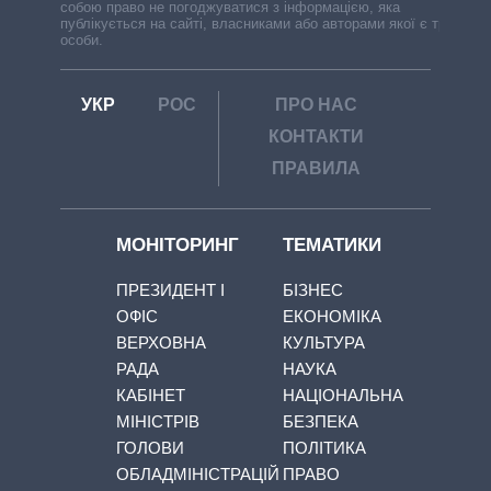
собою право не погоджуватися з інформацією, яка
публікується на сайті, власниками або авторами якої є треті
особи.
УКР
РОС
ПРО НАС
КОНТАКТИ
ПРАВИЛА
МОНІТОРИНГ
ТЕМАТИКИ
ПРЕЗИДЕНТ І
БІЗНЕС
ОФІС
ЕКОНОМІКА
ВЕРХОВНА
КУЛЬТУРА
РАДА
НАУКА
КАБІНЕТ
НАЦІОНАЛЬНА
МІНІСТРІВ
БЕЗПЕКА
ГОЛОВИ
ПОЛІТИКА
ОБЛАДМІНІСТРАЦІЙ
ПРАВО