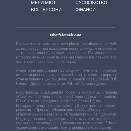
МЕРИ МІСТ
СУСПІЛЬСТВО
ВСІ ПЕРСОНИ
ФІНАНСИ
info@slovoidilo.ua
Використання будь-яких матеріалів, розміщених на сайті,
дозволяється при вказуванні посилання (для інтернет-видань
— гіперпосилання) на www.slovoidilo.ua. Посилання
(гіперпосилання) обов’язкове незалежно від повного або
часткового використання матеріалів.
Аналітична інформація про обіцянки політиків і чиновників,
що розміщені на порталі slovoidilo.ua, а також інформація про
стан виконання цих обіцянок, зібрана й опрацьована ТОВ «ІА
Слово і Діло» і є власністю ТОВ «ІА Слово і Діло».
Інфографіки, розміщені на порталі slovoidilo.ua, створені ГО
«Система народного контролю Слово і Діло» і є власністю
ГО «Система народного контролю Слово і Діло».
Матеріали, відмічені значками, публікуються на правах
реклами: «Промо», «Новини компаній», «Позиція»,
«Партнерський матеріал», «Спецпроєкт», «За підтримки».
Редакція не несе відповідальності за факти та оціночні
судження, оприлюднені у рекламних матеріалах. Згідно з
українським законодавством відповідальність за зміст