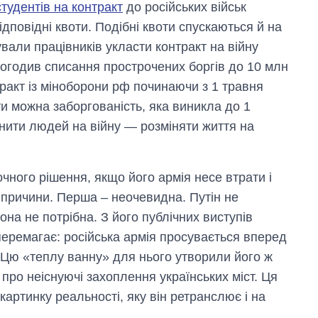
тудентів на контракт
до російських військ
дповідні квоти. Подібні квоти спускаються й на
вали працівників укласти контракт на війну
 погодив списання прострочених боргів до 10 млн
тракт із міноборони рф починаючи з 1 травня
ти можна заборгованість, яка виникла до 1
анити людей на війну — розміняти життя на
очного рішення, якщо його армія несе втрати і
 причини. Перша – неочевидна. Путін не
она не потрібна. З його публічних виступів
перемагає: російська армія просувається вперед
 Цю «теплу ванну» для нього утворили його ж
ро неіснуючі захоплення українських міст. Ця
картинку реальності, яку він ретранслює і на