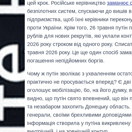
цей крок. Російське керівництво
заманює с
безпілотних систем, спускаючи до вишів ві
підприємства, щоб їхні керівники перекону
проти України. Крім того, 26 травня путін
рублів для нових рекрутів, які уклали кон
2026 року строком від одного року. Списа
травня 2026 року. Це ще один спосіб зам
погашення непідйомних боргів.
Чому ж путін зволікає з ухваленням остат
практично не просувається вперед? Є дві
оголошує мобілізацію, бо, на його думку, в
видно, що путін свято впевнений, що він 
та незабаром захопить Донецьку область.
генерали, своїми брехливими доповідями п
інформація створила у путіна викривлену 
внутрішній, і на зовнішній контур.