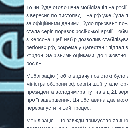
То чи буде оголошена мобілізація на росії
з вересня по листопад – на рф уже була п
за офіційними даними, було призвано пона
стала серія поразок російської армії – обв
з Херсона. Цей набір дозволив стабілізува
регіонах рф, зокрема у Дагестані; підпалі
кордон. За різними оцінками, до 1 жовтня
росіян.
Мобілізацію (тобто видачу повісток) бул
міністра оборони рф сергія шойгу, але юрид
президента володимира путіна від 21 верес
про її завершення. Ця обставина дає можл
перезапустити цей процес.
Мобілізація – це завжди примусове явище