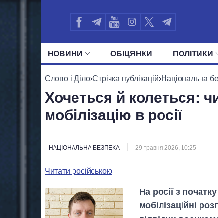
НОВИНИ
ОБIЦЯНКИ
ПОЛIТИКИ
УСІ ПОЛІТИКИ
ПРЕЗИДЕНТ І ОФ
Слово і Діло
›
Стрічка публікацій
›
Національна б
Хочеться й колеться: ч
мобілізацію в росії
НАЦІОНАЛЬНА БЕЗПЕКА
29 травня 2026, 10:25
Читати російською
На росії з початк
мобілізаційні роз