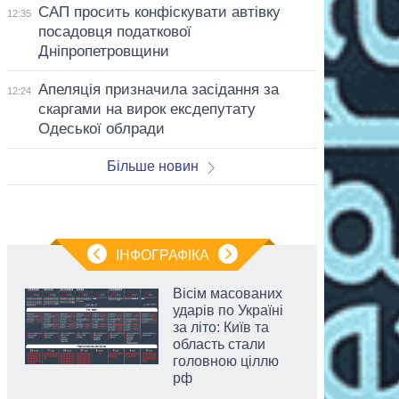
САП просить конфіскувати автівку
12:35
посадовця податкової
Дніпропетровщини
Апеляція призначила засідання за
12:24
скаргами на вирок ексдепутату
Одеської облради
Більше новин
ІНФОГРАФІКА
Вісім масованих
ударів по Україні
за літо: Київ та
область стали
головною ціллю
рф