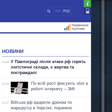
УКР
РОС
Порівняння
політиків
ЦІЙ
МЕРИ МІСТ
ВСІ ПЕРСОНИ
НОВИНИ
У Павлограді після атаки рф горять
14:26
логістичні склади, є жертва та
постраждалі
По всій росії фіксують збої в
14:19
роботі інтернету – ЗМІ
Війська рф вдарили дроном по
14:17
маршрутці в Херсоні, поранено