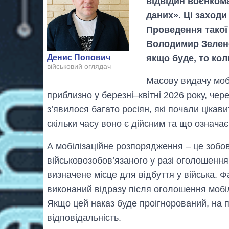
відвідин воєнком
даних». Ці заходи
Проведення такої 
Володимир Зеленсь
якщо буде, то кол
Денис Попович
військовий оглядач
Масову видачу мобі
приблизно у березні–квітні 2026 року, чер
з’явилося багато росіян, які почали цікав
скільки часу воно є дійсним та що означає
А мобілізаційне розпорядження – це зобов
військовозобов’язаного у разі оголошення 
визначене місце для відбуття у війська. 
виконаний відразу після оголошення мобіл
Якщо цей наказ буде проігнорований, на 
відповідальність.