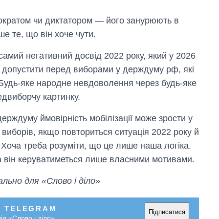
тократом чи диктатором — його занурюють в
е те, що він хоче чути.
самий негативний досвід 2022 року, який у 2026
а допустити перед виборами у держдуму рф, які
 Будь-яке народне невдоволення через будь-яке
двиборчу картинку.
держдуму ймовірність мобілізації може зрости у
виборів, якщо повториться ситуація 2022 року й
. Хоча треба розуміти, що це лише наша логіка.
 а він керуватиметься лише власними мотивами.
ально для «Слово і діло»
У TELEGRAM
Підписатися
ід «Слово і діло»