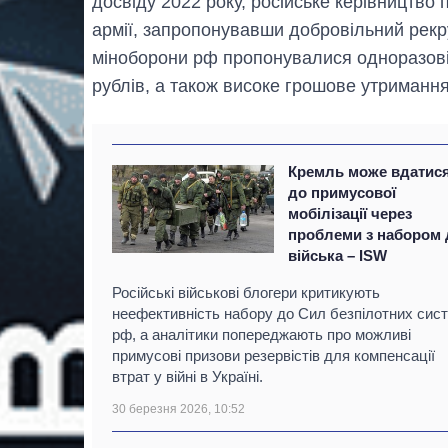
досвіду 2022 року, російське керівництв
армії, запропонувавши добровільний рекру
міноборони рф пропонувалися одноразові
рублів, а також високе грошове утримання 
Кремль може вдатис
до примусової
мобілізації через
проблеми з набором 
війська – ISW
Російські військові блогери критикують
неефективність набору до Сил безпілотних сис
рф, а аналітики попереджають про можливі
примусові призови резервістів для компенсації
втрат у війні в Україні.
30 березня 2026, 10:52