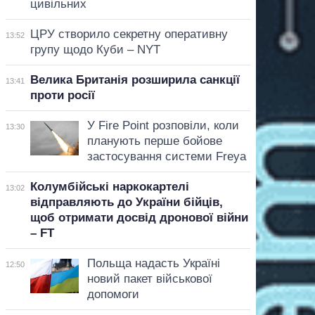
цивільних
ЦРУ створило секретну оперативну
13:52
групу щодо Куби – NYT
Велика Британія розширила санкції
13:41
проти росії
У Fire Point розповіли, коли
13:30
планують перше бойове
застосування системи Freya
Колумбійські наркокартелі
13:02
відправляють до України бійців,
щоб отримати досвід дронової війни
– FT
Польща надасть Україні
12:50
новий пакет військової
допомоги