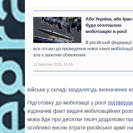
Або Україна, або Іран
буде оголошено
мобілізацію в росії
В російській федерації
все готово до проведення нової хвилі мобілізації
але є важливі обмеження.
12 березня 2026, 16:46
війська у складі заздалегідь визначених к
Підготовку до мобілізації у росії
підтверди
відзначив факт видачі мобілізаційних ро
мова йде про десятки тисяч додатково пр
особливо високі втрати російської армії на