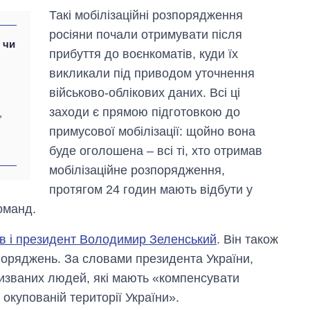
Такі мобілізаційні розпорядження
росіяни почали отримувати після
: чи
прибуття до воєнкоматів, куди їх
викликали під приводом уточнення
військово-облікових даних. Всі ці
заходи є прямою підготовкою до
,
примусової мобілізації: щойно вона
буде оголошена – всі ті, хто отримав
мобілізаційне розпорядження,
протягом 24 годин мають відбути у
оманд.
Економіка ШІ-
в і президент Володимир Зеленський
. Він також
гігантів: скільки
коштують і
зпоряджень. За словами президента України,
заробляють
изваних людей, які мають «компенсувати
OpenAI та
Anthropic
 окупованій території України».