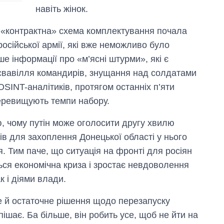
навіть жінок.
ку «контрактна» схема комплектування почала
осійської армії, які вже неможливо було
е інформації про «м’ясні штурми», які є
а свавілля командирів, знущання над солдатами
OSINT-аналітиків, протягом останніх п’яти
перевищують темпи набору.
, чому путін може оголосити другу хвилю
вів для захоплення Донецької області у нього
я. Тим паче, що ситуація на фронті для росіян
ься економічна криза і зростає невдоволення
к і діями влади.
ле й остаточне рішення щодо перезапуску
ішає. Ба більше, він робить усе, щоб не йти на