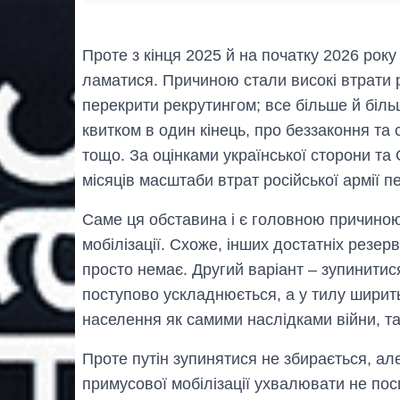
Проте з кінця 2025 й на початку 2026 ро
ламатися. Причиною стали високі втрати р
перекрити рекрутингом; все більше й більш
квитком в один кінець, про беззаконня т
тощо. За оцінками української сторони та 
місяців масштаби втрат російської армії 
Саме ця обставина і є головною причиною
мобілізації. Схоже, інших достатніх резер
просто немає. Другий варіант – зупинитис
поступово ускладнюється, а у тилу ширит
населення як самими наслідками війни, та
Проте путін зупинятися не збирається, а
примусової мобілізації ухвалювати не посп