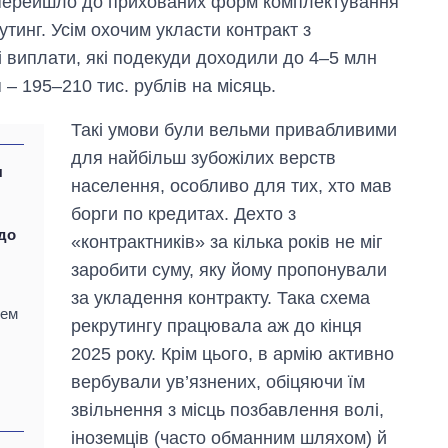
о перейшло до прихованих форм комплектування
тинг. Усім охочим укласти контракт з
 виплати, які подекуди доходили до 4–5 млн
– 195–210 тис. рублів на місяць.
Такі умови були вельми привабливими
для найбільш зубожілих верств
я
населення, особливо для тих, хто мав
борги по кредитах. Дехто з
до
«контрактників» за кілька років не міг
заробити суму, яку йому пропонували
за укладення контракту. Така схема
тем
рекрутингу працювала аж до кінця
2025 року. Крім цього, в армію активно
вербували ув’язнених, обіцяючи їм
звільнення з місць позбавлення волі,
іноземців (часто обманним шляхом) й