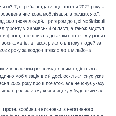
 чи ні? Тут треба згадати, що восени 2022 року –
роведена часткова мобілізація, в рамках якої,
д 300 тисяч людей. Тригером до цієї мобілізації
ал фронту у Харківській області, а також відступ
ти фронт, але призвів до акцій протесту у різних
в воєнкоматів, а також різкого відтоку людей за
 2022 року за кордон втекло до 1 мільйона
о зупинено усним розпорядженням тодішнього
ично мобілізація діє й досі, оскільки існує указ
ня 2022 року про її початок, але не існує указу
ивість російському керівництву у будь-який час
. Проте, зробивши висновки із негативного