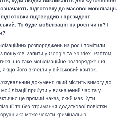
атів, куди людей викликають для «уточнення
 означають підготовку до масової мобілізації.
підготовки підтвердив і президент
кий. То буде мобілізація на росії чи ні? І
и?
лізаційних розпоряджень на росії помітили
ез пошукові запити у Google та Yandex. Раптом
итися, що таке мобілізаційне розпорядження,
, якщо його вклеїли у військовий квиток.
’язувальний документ, який містить вимогу до
мобілізації прибути у визначений час та у
Фактично це прямий наказ, який має бути
ізації та без отримання додаткової повістки.
порушника може чекати кримінальна