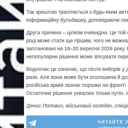
Так зрештою трапляється з будь-яким ав
інформаційну бульбашку, доповідаючи лиш
Друга причина – цілком очевидна. Це той 
році може стати ще гіршим, чого не можн
заплановані на 18–20 вересня 2026 року.
непопулярне рішення може зіпсувати пере
Водночас це означає, що після виборів у 
рази. Але вона може бути оголошена й до 
російська армія зазнає поразки на фронті
Остаточне рішення ухвалює тільки путін,
Денис Попович, військовий оглядач, спеці
ЧИТАЙТЕ 
найважливіше в