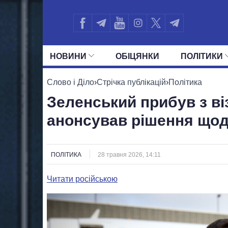
НОВИНИ
ОБIЦЯНКИ
ПОЛIТИКИ
УСІ ПОЛІТИКИ
ПРЕЗИДЕНТ І ОФ
Слово і Діло
›
Стрічка публікацій
›
Політика
Зеленський прибув з ві
анонсував рішення щод
ПОЛІТИКА
28 травня 2026, 14:11
Читати російською