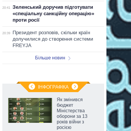
Зеленський доручив підготувати
20:41
«спеціальну санкційну операцію»
проти росії
Президент розповів, скільки країн
20:39
долучилися до створення системи
FREYJA
Більше новин
ІНФОГРАФІКА
Як змінився
бюджет
Міністерства
оборони за 13
років війни з
росією