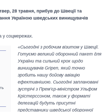
твер, 28 травня, прибув до Швеції та
ання Україною шведських винищувачів
а у соцмережах.
«Сьогодні з робочим візитом у Швеції.
Готуємо великий оборонний пакет для
України та сильний крок щодо
винищувачів Gripen, який точно
зробить нашу бойову авіацію
ефективнішою. Сьогодні заплановані
Економіка ШІ-
сть
зустрічі з Прем’єр-міністром Ульфом
гігантів: скільки
коштують і
Крістерссоном, також у форматі
заробляють
делегацій будуть присутні
OpenAI та
Anthropic
представники шведської оборонної