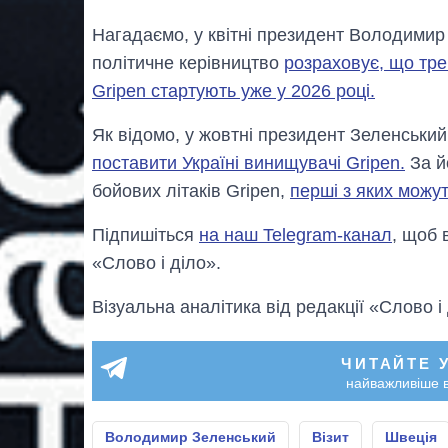
Нагадаємо, у квітні президент Володимир
політичне керівництво
розраховує, що тре
Gripen стартують уже у 2026 році.
Як відомо, у жовтні президент Зеленськи
поставити Україні винищувачі Gripen.
За й
бойових літаків Gripen,
перші з яких можу
Підпишіться
на наш Telegram-канал
, щоб 
«Слово і діло».
Візуальна аналітика від редакції «Слово і
ЧИТАЙТЕ 
найважливіше в
Володимир Зеленський
Візит
Швеція