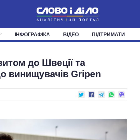
ІНФОГРАФІКА
ВІДЕО
ПІДТРИМАТИ
ІС
СТРІЧКА
ВЕРХОВНА РАДА
ПОДІЇ
СТАТТІ
КАБІНЕТ МІНІСТРІВ
ДУМКИ
ОГЛЯДИ
ГОЛОВИ ОБЛАДМІНІСТРА
ДАЙДЖЕСТИ
зитом до Швеції та
ПОЛІТИКА
ДЕПУТАТИ
ЕКОНОМІКА
КОМІТЕТИ
СУСПІЛЬСТВО
ФРАКЦІЇ
ОКРУГИ
СВІТ
о винищувачів Gripen