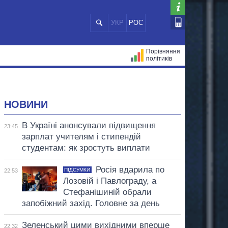
УКР
РОС
Порівняння
політиків
ЦІЙ
МЕРИ МІСТ
ВСІ ПЕРСОНИ
НОВИНИ
В Україні анонсували підвищення
23:45
зарплат учителям і стипендій
студентам: як зростуть виплати
Росія вдарила по
ПІДСУМКИ
22:53
Лозовій і Павлограду, а
Стефанішиній обрали
запобіжний захід. Головне за день
Зеленський цими вихідними вперше
22:32