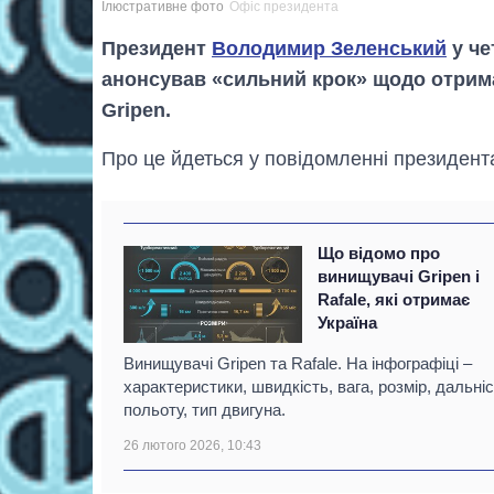
Ілюстративне фото
Офіс президента
Президент
Володимир Зеленський
у че
анонсував «сильний крок» щодо отрим
Gripen.
Про це йдеться у повідомленні президент
Що відомо про
винищувачі Gripen і
Rafale, які отримає
Україна
Винищувачі Gripen та Rafale. На інфографіці –
характеристики, швидкість, вага, розмір, дальні
польоту, тип двигуна.
26 лютого 2026, 10:43