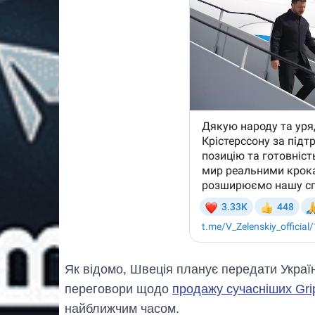
Як відомо, Швеція планує передати Україн
переговори щодо
продажу сучасніших Gri
найближчим часом.