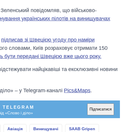
 Зеленський повідомляв, що військово-
нування українських пілотів на винищувачах
й
підписав зі Швецією угоду про наміри
ого словами, Київ розраховує отримати 150
ть бути передані Швецією вже цього року.
відстежувати найцікавіші та ексклюзивні новини
 діло» – у Telegram-каналі
Pics&Maps
.
У TELEGRAM
Підписатися
ід «Слово і діло»
Авіація
Винищувачі
SAAB Gripen