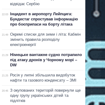
відвідає Сербію
Інцидент в аеропорту Лейпцига:
22:03
Бундестаг спростував інформацію
про боєприпаси на борту літака
Окремі списки для зими і літа: Кабмін
21:49
змінить правила розподілу
електроенергії
Німецьке вантажне судно потрапило
21:29
під атаку дронів у Чорному морі –
DW
Росія у липні збільшила видобуток
21:25
нафти та газового конденсату – ЗМІ
З окупованих територій повернули ще
20:46
одну групу українських дітей та
підлітків