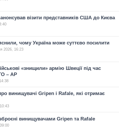
анонсував візити представників США до Києва
3:40
яснили, чому Україна може суттєво посилити
я 2026, 16:23
військові «знищили» армію Швеції під час
ТО – AP
14:38
ро винищувачі Gripen і Rafale, які отримає
10:43
озброєні винищувачами Gripen та Rafale
09:00