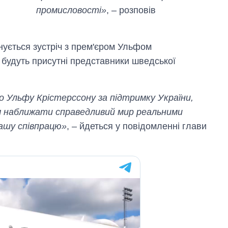
промисловості»
, – розповів
анується зустріч з прем'єром Ульфом
 будуть присутні представники шведської
о Ульфу Крістерссону за підтримку України,
м наближати справедливий мир реальними
ашу співпрацю»
, – йдеться у повідомленні глави