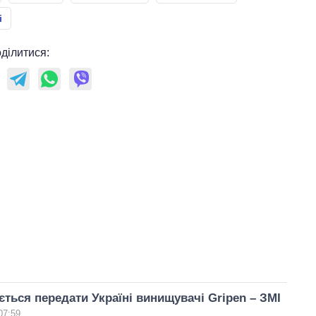
і
ділитися:
ється передати Україні винищувачі Gripen – ЗМІ
07:59